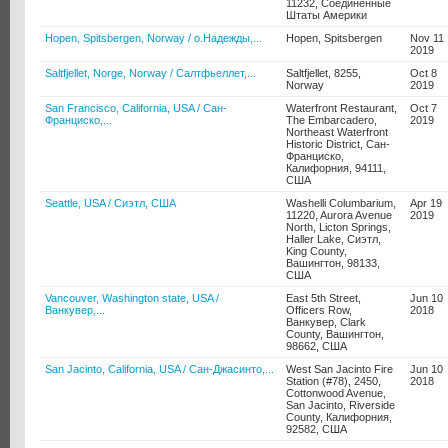
11232, Соединённые
Штаты Америки
Hopen, Spitsbergen, Norway / о.Надежды,...
Hopen, Spitsbergen
Nov 11
2019
Saltfjellet, Norge, Norway / Салтфьеллет,...
Saltfjellet, 8255,
Oct 8
Norway
2019
San Francisco, California, USA / Сан-
Waterfront Restaurant,
Oct 7
Франциско,...
The Embarcadero,
2019
Northeast Waterfront
Historic District, Сан-
Франциско,
Калифорния, 94111,
США
Seattle, USA / Сиэтл, США
Washelli Columbarium,
Apr 19
11220, Aurora Avenue
2019
North, Licton Springs,
Haller Lake, Сиэтл,
King County,
Вашингтон, 98133,
США
Vancouver, Washington state, USA /
East 5th Street,
Jun 10
Ванкувер,...
Officers Row,
2018
Ванкувер, Clark
County, Вашингтон,
98662, США
San Jacinto, California, USA / Сан-Джасинто,...
West San Jacinto Fire
Jun 10
Station (#78), 2450,
2018
Cottonwood Avenue,
San Jacinto, Riverside
County, Калифорния,
92582, США