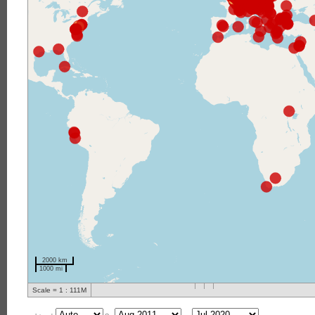
2000 km
1000 mi
Scale = 1 : 111M