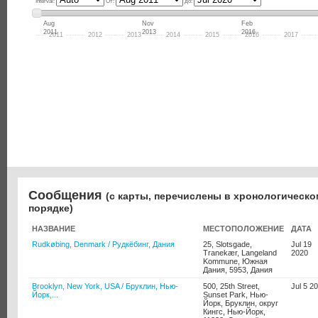
Interval:
От:
до:
Aug
Nov
Feb
2011
2013
2016
2011
2012
2013
2014
2015
2016
2017
Сообщения
(с карты, перечислены в хронологическо
порядке)
НАЗВАНИЕ
МЕСТОПОЛОЖЕНИЕ
ДАТА
Rudkøbing, Denmark / Рудкёбинг, Дания
25, Slotsgade,
Jul 19
Tranekær, Langeland
2020
Kommune, Южная
Дания, 5953, Дания
Brooklyn, New York, USA / Бруклин, Нью-
500, 25th Street,
Jul 5 2
Йорк,...
Sunset Park, Нью-
Йорк, Бруклин, округ
Кингс, Нью-Йорк,