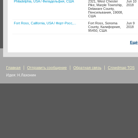
Philadelphia, USA / Филадельфия, США
2321, West Chester
Jun 10
Pike, Marple Township,
2018
Delaware County,
Пенсильвания, 19008,
США
Fort Ross, California, USA / Форт-Росс,...
Fort Ross, Sonoma
Jun 9
County, Калифорния,
2018
95450, США
Ещё
Главная
Отправить сообщение
Обратная связь
Crowdmap TOS
Идея: Н.Лахонин