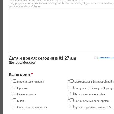
I-кадры разрешены только от: www.youtube.com/embed/, player.vimeo.com/video/,
w.soundcloud.com/player.
Дата и время: сегодня в
01:27 am
изменить д
(Europe/Moscow)
Категории
*
Миссии, экспедиции
Мемориалы 1-й мировой войн
Проекты
На пути к 1812 году и Парижу
Нужна помощь
Русско-японская война
Были...
Региональные всех времен
Советские мемориалы
Русско-турецкая война 1877-