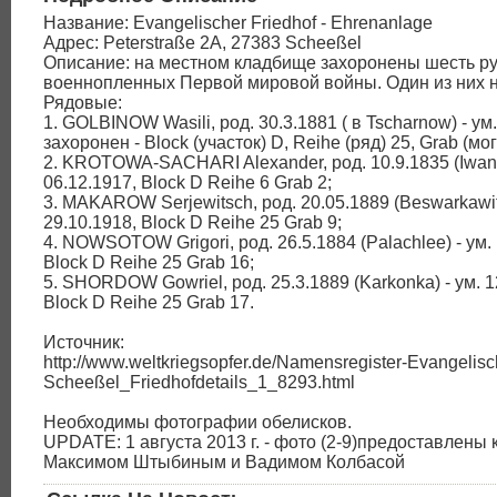
Название: Evangelischer Friedhof - Ehrenanlage
Адрес: Peterstraße 2A, 27383 Scheeßel
Описание: на местном кладбище захоронены шесть ру
военнопленных Первой мировой войны. Один из них 
Рядовые:
1. GOLBINOW Wasili, род. 30.3.1881 ( в Tscharnow) - ум.
захоронен - Block (участок) D, Reihe (ряд) 25, Grab (мог
2. KROTOWA-SACHARI Alexander, род. 10.9.1835 (Iwano
06.12.1917, Block D Reihe 6 Grab 2;
3. MAKAROW Serjewitsch, род. 20.05.1889 (Beswarkawits
29.10.1918, Block D Reihe 25 Grab 9;
4. NOWSOTOW Grigori, род. 26.5.1884 (Palachleе) - ум. 
Block D Reihe 25 Grab 16;
5. SHORDOW Gowriel, род. 25.3.1889 (Karkonka) - ум. 1
Block D Reihe 25 Grab 17.
Источник:
http://www.weltkriegsopfer.de/Namensregister-Evangelisc
Scheeßel_Friedhofdetails_1_8293.html
Необходимы фотографии обелисков.
UPDATE: 1 августа 2013 г. - фото (2-9)предоставлены
Максимом Штыбиным и Вадимом Колбасой