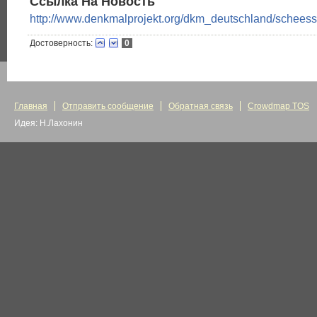
Ссылка На Новость
http://www.denkmalprojekt.org/dkm_deutschland/schee
Достоверность:
0
Главная
Отправить сообщение
Обратная связь
Crowdmap TOS
Идея: Н.Лахонин