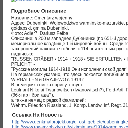
Подробное Описание
Название: Cmentarz wojenny
Адрес: Dubeninki, Województwo warmińsko-mazurskie, 
gołdapski, gmina Dubeninki.
Фото: Adler7, Dariusz Felba
Описание: в 200 м западнее Дубенинки (по 651-й доро
мемориальное кладбище 1-й мировой войны. Среди г
захоронений находится обелиск 114 неизестным русс
надписью:
"RUSSEN GRÄBER • 1914 + 1918 • SIE ERFÜLLTEN • 
PFLICHT" -
"Русские могилы 1914-1918 Они исполнили свой долг"
На германских указано, что здесь покоятся погибшие 
WIRBALLEN и GRAJEWO в 1914 г.
В немецких списках присутствует:
Leutnant Nikolai Twanowitsch (Iwanowitsch?), Feld-Artl. 
(36-я арт. бригада?),
а также немец с редкой фамилией:
Wehrm. Friedrich Russland, 1. Komp. Landw. Inf. Regt. 31
Ссылка На Новость
http://www.denkmalprojekt.org/d_ost_gebiete/dubening
http://www.rowery.olsztyn.pl/wiki/miejsca/1914/warminsko