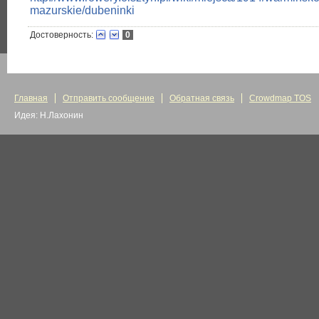
mazurskie/dubeninki
Достоверность:
0
Главная
Отправить сообщение
Обратная связь
Crowdmap TOS
Идея: Н.Лахонин