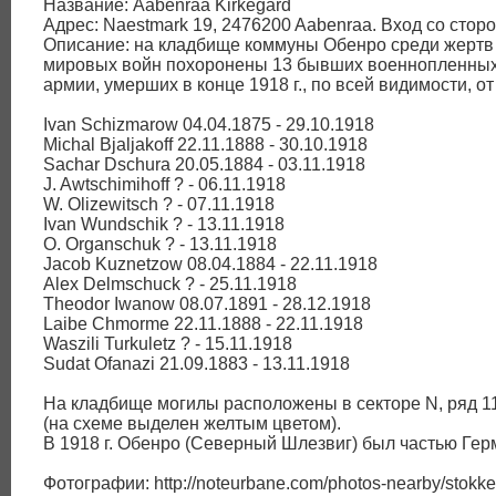
Название: Aabenraa Kirkegård
Адрес: Naestmark 19, 2476200 Aabenraa. Вход со сторон
Описание: на кладбище коммуны Обенро среди жертв 1
мировых войн похоронены 13 бывших военнопленных
армии, умерших в конце 1918 г., по всей видимости, от
Ivan Schizmarow 04.04.1875 - 29.10.1918
Michal Bjaljakoff 22.11.1888 - 30.10.1918
Sachar Dschura 20.05.1884 - 03.11.1918
J. Awtschimihoff ? - 06.11.1918
W. Olizewitsch ? - 07.11.1918
Ivan Wundschik ? - 13.11.1918
O. Organschuk ? - 13.11.1918
Jacob Kuznetzow 08.04.1884 - 22.11.1918
Alex Delmschuck ? - 25.11.1918
Theodor Iwanow 08.07.1891 - 28.12.1918
Laibe Chmorme 22.11.1888 - 22.11.1918
Waszili Turkuletz ? - 15.11.1918
Sudat Ofanazi 21.09.1883 - 13.11.1918
На кладбище могилы расположены в секторе N, ряд 11
(на схеме выделен желтым цветом).
В 1918 г. Обенро (Северный Шлезвиг) был частью Гер
Фотографии: http://noteurbane.com/photos-nearby/stokk