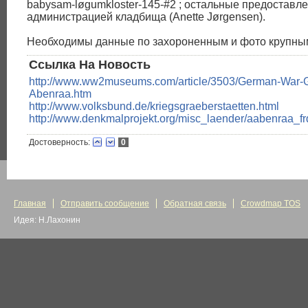
babysam-løgumkloster-145-#2 ; остальные предоставл
администрацией кладбища (Anette Jørgensen).
Необходимы данные по захороненным и фото крупны
Ссылка На Новость
http://www.ww2museums.com/article/3503/German-War-
Abenraa.htm
http://www.volksbund.de/kriegsgraeberstaetten.html
http://www.denkmalprojekt.org/misc_laender/aabenraa_f
Достоверность:
0
Главная
Отправить сообщение
Обратная связь
Crowdmap TOS
Идея: Н.Лахонин