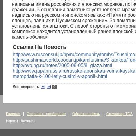
написаны имена российских и японских моряков, поги
сражении. В основании памятника установлена мрамо
надписью на русском и японском языках: «Памяти рос
японцев, павших в Цусимском сражении». За памятн
установлены флагштоки. С левой стороны от мемори
комплекса находится установленный ранее японской 
камень-обелиск.
Ссылка На Новость
http://www.rusconsul.jp/hp/ru/community/tombs/Tsushima
http://tsushima.world.coocan.jp/kamitusima/S.kankou/Ton
http://nvo.ng.ru/notes/2005-08-05/8_glaza.html
http://www.japanrussia.ru/russko-aponskaa-voina-kayt-k
meropriatia-k-100-letiy-cusimi-v-aponii-.html
Достоверность:
0
Главная
Отправить сообщение
Обратная связь
Crowdmap TOS
Идея: Н.Лахонин