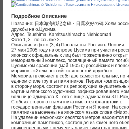
Подробное Описание
Название: 日本海海戦記念碑・日露友好の碑 Холм российс
дружбы на о.Цусима
Адрес: Tsushima, Kamitsushimacho Nishidomari
Фото 1, 2 - по ссылке 2.
Описание и фото (3, 4) Посольства России в Японии:
27 мая 2005 году на острове Цусима при участии росс
японских официальных лиц был торжественно открыт
мемориальный комплекс, посвященный памяти погиб
Цусимском сражении (май 1905 г.) российских и японс
моряков - «Холм российско-японской дружбы».
Мемориал включает в себя две самостоятельные, но 
едином стиле группы памятников. Первая композици
в сторону моря, состоит из репродукции внушительны
картины японского художника, зафиксировавшего мом
больнице адмирала Х.Того с вице-адмиралом З.П.Рож
С обеих сторон от памятника имеются флагштоки с
государственными флагами России и Японии. На осн
памятника высечены на японском языке слова «Мир»,
На удалении нескольких десятков метров находится в
композиция памятников, состоящая из каменного обел
прикрепленными к нему металлическими пластинами, 