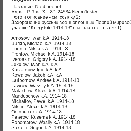
Название: Nordfriedhof
Адрес: Plöner Str. 87, 24534 Neumünster
Фото и описание - см. ссылку 2:
Захоронение русских военнопленных Первой мирово
участке "Kriegstote 1914-18" (см. план по ссылке 1):
Amosow, Iwan k.A. 1914-18
Burkin, Michael k.A. 1914-18
Formin, Nikita k.A. 1914-18
Frohlow, Michael k.A. 1914-18
Iveroakin, Grigory k.A. 1914-18
Jekolew, Iwan k.A. k.A.
Kaslarmow, Igor k.A. k.A.
Kowalow, Jakob k.A. k.A.
Laribornow, Andree k.A. 1914-18
Lawrow, Wassily k.A. 1914-18
Malachow, Alexei k.A. 1914-18
Manduschow k.A. 1914-18
Michailov, Pawel k.A. 1914-18
Nikitin, Alexei k.A. 1914-18
Ontonenko k.A. 1914-18
Peterow, Kusema k.A. 1914-18
Ponomarew, Wasily k.A. 1914-18
Sakulin, Grigori k.A. 1914-18