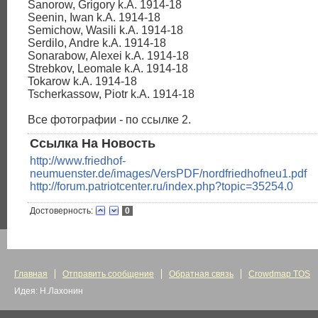
Sanorow, Grigory k.A. 1914-18
Seenin, Iwan k.A. 1914-18
Semichow, Wasili k.A. 1914-18
Serdilo, Andre k.A. 1914-18
Sonarabow, Alexei k.A. 1914-18
Strebkov, Leomale k.A. 1914-18
Tokarow k.A. 1914-18
Tscherkassow, Piotr k.A. 1914-18
Все фотографии - по ссылке 2.
Ссылка На Новость
http://www.friedhof-
neumuenster.de/images/VersPDF/nordfriedhofneu1.pdf
http://forum.patriotcenter.ru/index.php?topic=35254.0
Достоверность:
0
Главная
Отправить сообщение
Обратная связь
Crowdmap TOS
Идея: Н.Лахонин