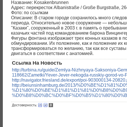
Название: Kosakenbrunnen
Адрес: перекресток Albanistraße / Große Burgstraße, 26
Фото: по ссылкам
Описание: В старом городе сохранилось много следов
периода. Относительно новое сооружение — неболь
"Казаки", сооруженный в 2003 г. в память о пребывани
казачьих частей под командованием барона Винцингер
Фигуры фонтана изображают трех конных казаков в п
обмундировании. Их положение, как и положение их к
трансформироваться по желанию, так как все суставы
двигаться в соответствии с анатомией.
Ссылка На Новость
http://turbina.ru/guide/Zemlya-Nizhnyaya-Saksoniya-Ger
118662/Zametki/Yever-Jever-nekogda-russkiy-gorod-vo-Fr
http://navigator.friesland.de/export/poi-903000134-20820.
http://beiunsinhamburg.de/2013/%D0%BE%D1%
%D1%80%D0%BE%D1%81%D1%81%D0%B8%D0%B
%D0%B8%D0%BC%D0%BF%D0%B5%D1%80%D0%B
Достоверность:
0