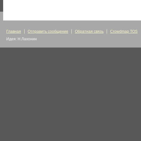
Главная
Отправить сообщение
Обратная связь
Crowdmap TOS
Идея: Н.Лахонин