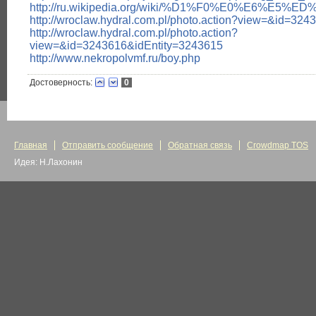
http://ru.wikipedia.org/wiki/%D1%F0%E0%E6
http://wroclaw.hydral.com.pl/photo.action?view=&id=324
http://wroclaw.hydral.com.pl/photo.action?
view=&id=3243616&idEntity=3243615
http://www.nekropolvmf.ru/boy.php
Достоверность:
0
Главная
Отправить сообщение
Обратная связь
Crowdmap TOS
Идея: Н.Лахонин