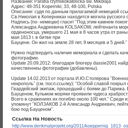
Название: Parafia rzymskokatolicka św. Mikołaja
Адрес: 48-351 Koperniki; 33, 48-100, Polska
Описание: судя по данным прилагаемой немецкой ссыл
Св.Николая в Коперниках находится могила русского 
Надпись (по- немецки) гласит "Под этим камнем покоя
Александра Андреевича KOLSAKOW, лейтенанта морс
орденоносца, умершего 21 мая в 8 часов утра от раны
мая 1813 г. в битве при
Бауцене. Он жил на земле 28 лет, 9 месяцев и 5 дней."
Нужно подтвердить наличие мемориала и сделать ка
фотографии.
Update 20.09.2012: благодаря блогеру dassie2001 най
качественнеы фотографии (добавлены).
Update 14.02.2013 от портала И.Ю.Столярова "Военн
некрополь" (см. посл.ссылку): "Особой славой покрыл
Гвардейский экипаж, прошедший с боями до Парижа. 
Бауценом, Кульмом моряки проявили чудеса храбрости
Всего в сражениях их погибло около 100 чел." Среди 
упомянут "КОЛЗАКОВ 2-й Александр Андреевич, лейте
бою под Бауценом".
Ссылка На Новость
http://www.denkmalprojekt.org/2011/koeppernig_1813_o