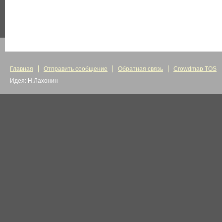
Главная
Отправить сообщение
Обратная связь
Crowdmap TOS
Идея: Н.Лахонин