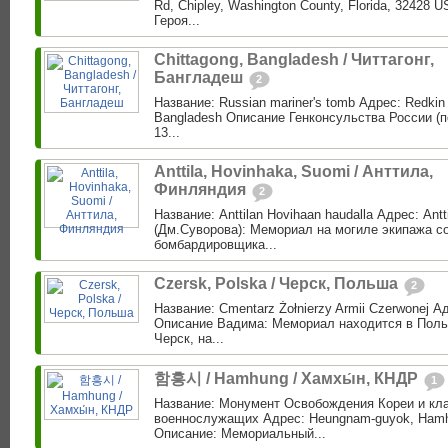
Rd, Chipley, Washington County, Florida, 32428
Героя...
Chittagong, Bangladesh / Читтагонг,
Бангладеш
2
Название: Russian mariner's tomb Адрес: Redkin 
Bangladesh Описание Генконсульства России (п
13...
Anttila, Hovinhaka, Suomi / Анттила,
Финляндия
2
Название: Anttilan Hovihaan haudalla Адрес: Ant
(Дм.Суворова): Мемориал на могиле экипажа со
бомбардировщика...
Czersk, Polska / Черск, Польша
2
Название: Cmentarz Żołnierzy Armii Czerwonej А
Описание Вадима: Мемориал находится в Поль
Черск, на...
함흥시 / Hamhung / Хамхы́н, КНДР
1
Название: Монумент Освобождения Кореи и кл
военнослужащих Адрес: Heungnam-guyok, Hamh
Описание: Мемориальный...