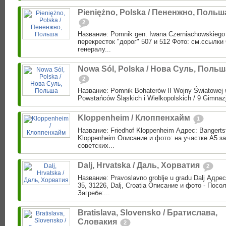
Pieniężno, Polska / Пененжно, Польш
2
Название: Pomnik gen. Iwana Czerniachowskiego
перекресток "дорог" 507 и 512 Фото: см.ссылки
генералу...
Nowa Sól, Polska / Нова Суль, Польш
2
Название: Pomnik Bohaterów II Wojny Światowej w
Powstańców Śląskich i Wielkopolskich / 9 Gimnazj
Kloppenheim / Клоппенхайм
1
Название: Friedhof Kloppenheim Адрес: Bangerts
Kloppenheim Описание и фото: на участке А5 з
советских...
Dalj, Hrvatska / Даль, Хорватия
2
Название: Pravoslavno groblje u gradu Dalj Адрес
35, 31226, Dalj, Croatia Описание и фото - Посо
Загребе:...
Bratislava, Slovensko / Братислава,
Словакия
2