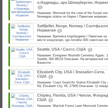
о.Надежды, арх.Шпицберген, Норве
1
Название: Memorial for the crew of the Sovjet vess
Norwegian station on Hopen / Памятник морякам 
Saltfjellet, Norge, Norway / Салтфьелл
Норвегия
5
Название: Bjørnelva krigsfangeleir / Памятник н
месте концлагеря, где погибли 400 советских в
Seattle, USA / Сиэтл, США
2
Название: Evergreen Washelli Cemetery Адрес: 1
Seattle, WA 98133 Описание: На ветеранской с
Вашелли...
Elizabeth City, USA / Элизабет-Сити,
США
1
Название: Coast Guard Air Station Elizabeth City
Rd, Elizabeth City, NC 27909 Описание: 11 января 
Chipley, Florida, USA / Чипли, Флорид
США
1
Название: Wachob Forest Lawn Memorial Cemeter