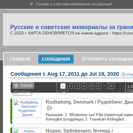
»
Русские и советские мемориалы за границей
Русские и советские мемориалы за гран
С 2020 г. КАРТА ОБНОВЛЯЕТСЯ на новом адресе - https://russi
ГЛАВНАЯ
СООБЩЕНИЯ
ОТПРАВИТЬ СООБЩЕН
Сообщения с
Aug 17, 2011 до Jul 19, 2020
Изм
…
Список
1
2
3
4
5
6
11
1-2
Со
Карта
12
Rudkøbing, Denmark / Рудкёбинг, Да
3
Названия: 1. Mindesten ved Påø (памятный каме
Kirkegård (кладбище) 3. Tranekær Kirkegård...
Hopen, Spitsbergen, Norway /