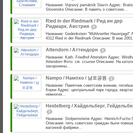
Название: Vojnový pamätník Slavín Адрес: Bratis
Slovensko Описание: В память о советских...
Ried in der Riedmark / Рид ин дер
Ридмарк, Австрия
2
Название: Gedenkstein "Mühlviertler Hasenjagd" 
4312 Ried in der Riedmark Описание: В мае 2001.
Attendorn / Аттендорн
3
Название: Kath. Friedhof Attendorn Адрес: Windh
Attendorn Фото: см. ссылки Описание: На като
захоронены...
Nampo / Нампхо / 남포공원
2
Название: Памятник советским воинам, погибш
Кореи Адрес: центральный парк города, кварта
немногих...
Heidelberg / Хайдельберг, Гейдельбе
7
Название: Stolpernsteine Адрес: Heinrich-Fuchs-S
Описание: пять советских граждан были повеш
вагонной фабрики...