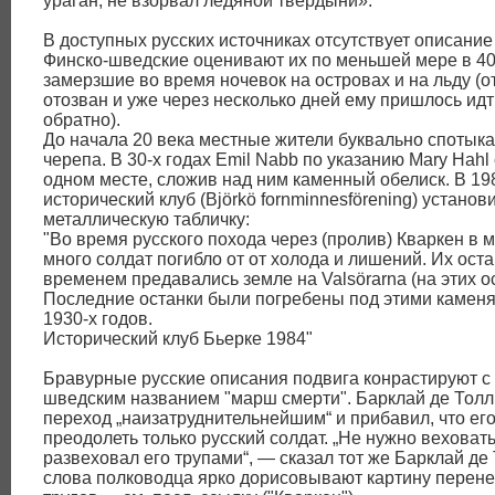
ураган, не взорвал ледяной твердыни».
В доступных русских источниках отсутствует описание
Финско-шведские оценивают их по меньшей мере в 40
замерзшие во время ночевок на островах и на льду (о
отозван и уже через несколько дней ему пришлось идт
обратно).
До начала 20 века местные жители буквально спотыкал
черепа. В 30-х годах Emil Nabb по указанию Mary Hahl
одном месте, сложив над ним каменный обелиск. В 198
исторический клуб (Björkö fornminnesförening) устано
металлическую табличку:
"Во время русского похода через (пролив) Кваркен в м
много солдат погибло от от холода и лишений. Их оста
временем предавались земле на Valsörarna (на этих о
Последние останки были погребены под этими камен
1930-х годов.
Исторический клуб Бьерке 1984"
Бравурные русские описания подвига конрастируют с
шведским названием "марш смерти". Барклай де Толл
переход „наизатруднительнейшим“ и прибавил, что его
преодолеть только русский солдат. „Не нужно веховать
развеховал его трупами“, — сказал тот же Барклай де 
слова полководца ярко дорисовывают картину перен