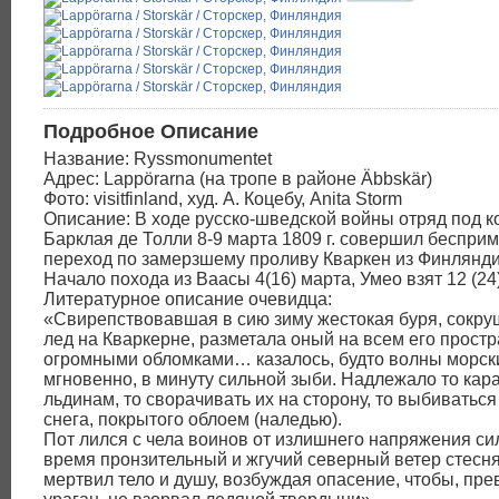
Подробное Описание
Название: Ryssmonumentet
Адрес: Lappörarna (на тропе в районе Äbbskär)
Фото: visitfinland, худ. А. Коцебу, Anita Storm
Описание: В ходе русско-шведской войны отряд под 
Барклая де Толли 8-9 марта 1809 г. совершил беспри
переход по замерзшему проливу Кваркен из Финлянд
Начало похода из Ваасы 4(16) марта, Умео взят 12 (24)
Литературное описание очевидца:
«Свирепствовавшая в сию зиму жестокая буря, сокру
лед на Кваркерне, разметала оный на всем его прост
огромными обломками… казалось, будто волны морск
мгновенно, в минуту сильной зыби. Надлежало то кар
льдинам, то сворачивать их на сторону, то выбиваться
снега, покрытого облоем (наледью).
Пот лился с чела воинов от излишнего напряжения сил
время пронзительный и жгучий северный ветер стесн
мертвил тело и душу, возбуждая опасение, чтобы, пр