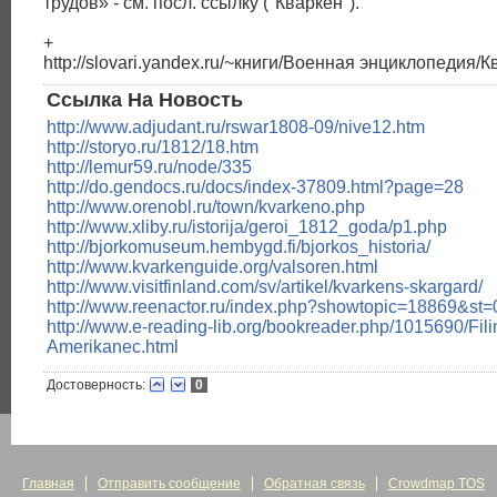
трудов» - см. посл. ссылку ("Кваркен").
+
http://slovari.yandex.ru/~книги/Военная энциклопедия/К
Ссылка На Новость
http://www.adjudant.ru/rswar1808-09/nive12.htm
http://storyo.ru/1812/18.htm
http://lemur59.ru/node/335
http://do.gendocs.ru/docs/index-37809.html?page=28
http://www.orenobl.ru/town/kvarkeno.php
http://www.xliby.ru/istorija/geroi_1812_goda/p1.php
http://bjorkomuseum.hembygd.fi/bjorkos_historia/
http://www.kvarkenguide.org/valsoren.html
http://www.visitfinland.com/sv/artikel/kvarkens-skargard/
http://www.reenactor.ru/index.php?showtopic=18869&s
http://www.e-reading-lib.org/bookreader.php/1015690/Fili
Amerikanec.html
Достоверность:
0
Главная
Отправить сообщение
Обратная связь
Crowdmap TOS