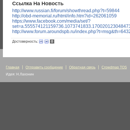
Ссылка На Новость
http://www.russian.fi/forum/showthread.php?t=59844
http://obd-memorial.ru/html/info.htm?id=262061059
https://www.facebook.com/media/set/?
set=a.555574121159736.1073741833.17002012304847
http://www.forum.aroundspb.ru/index.php?t=msg&th=64
Достоверность:
0
Главная
Отправить сообщение
Обратная связь
Crowdmap TOS
Идея: Н.Лахонин