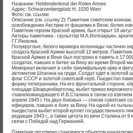
Название: Heldendenkmal der Roten Armee
Адрес: Schwarzenbergplatz H, 1030 Wien
Фото: см. ссылки
Описание (см. ссылку 2): Памятник советским воинам
освобождении Австрии от фашизма в Вене, более изв
Памятник героям Красной армии, был открыт 19 август
Авторы памятника - скульптор М.А.Интезарьян, архит
Г.Г.Яковлев.
Полукруглые, белого мрамора колоннады частично ок
солдата Красной Армии высотой 12 метров. Памятник
Красной Армии в Вене был построен в память о 17 00
солдатах, павших в битве за Вену во время Второй м
Мемориал включает в себя триумфальную арку и фигу
автоматом Шпагина на груди. Солдат одет в золотой 
флаг СССР и золотой советский герб. Пьедестал памя
форму пятигранника. На его фронтальной стороне, о
площади Шварценбергплац, выбит приказ верховного
главнокомандующего И.В.Сталина в связи со взятием
апреля 1945 г. На двух боковых — списки советских со
офицеров, павших в боях за Вену. На одной из тыльн
пьедестала выбит второй куплет государственного г
редакции 1943 г., а также цитата из речи Сталина от 9 м
связи с Победой над Германией.
Памятник регулярно становиnся объектом вандализма