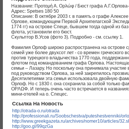
Название: Προτομή Α. Ορλώφ / Бюст графа А.Г.Орлова
Адрес: Spetses 180 50
Описание: В октябре 2003 г. в память о графе Алексе
Орлове, командующем Первой Архипелагской Экспеди
1774 гг) на острове Спеце, бывшем тогда одной из баз
флота, установили его бюст.
Скульптор В.Усов (фото 3). Подробно - см. ссылку 1.
Фамилия Орлоф широко распространена на острове с
семей уже более двухсот лет - со времен греческого в
против турецкого владычества 1770 года, поддержанн
флотом под командованием графа Орлова. Настоящ
семьи – Лазару. Но поскольку она принимала участие 
под руководством Орлова, за ней закрепилось прозви
Десятилетиями эта семья использовала двойную фам
Орлоф. Но с 1830 г. она сохранила за собой только ф
ΟΡΛΩΦ. И теперь очень часто встречается в названиях
мини-отелей на о. Спецес.
Ссылка На Новость
http://otrada-o.ru/otrada
http://professionali.ru/Soobschestva/puteshestvenniki/o
http://www.greekgazeta.ru/archives/nomer10/articles/32.s
http://goo.gl/99qzGa