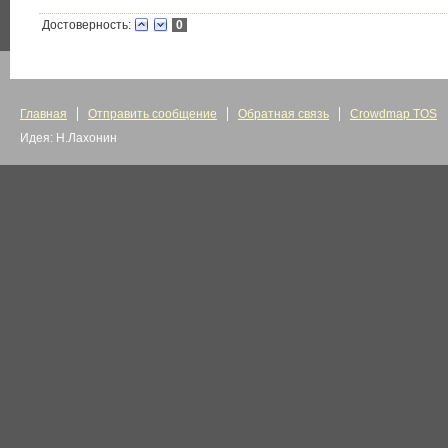
Достоверность:
0
Главная
Отправить сообщение
Обратная связь
Crowdmap TOS
Идея: Н.Лахонин