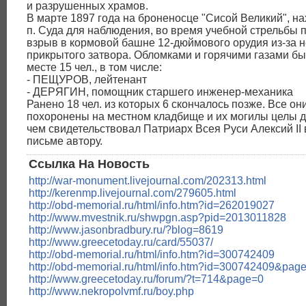
и разрушенных храмов.
В марте 1897 года на броненосце "Сисой Великий", н
п. Суда для наблюдения, во время учебной стрельбы
взрыв в кормовой башне 12-дюймового орудия из-за 
прикрытого затвора. Обломками и горячими газами бы
месте 15 чел., в том числе:
- ПЕЩУРОВ, лейтенант
- ДЕРЯГИН, помощник старшего инженер-механика
Ранено 18 чел. из которых 6 скончалось позже. Все он
похоронены на местном кладбище и их могилы целы д
чем свидетельствовал Патриарх Всея Руси Алексий II 
письме автору.
Ссылка На Новость
http://war-monument.livejournal.com/202313.html
http://kerenmp.livejournal.com/279605.html
http://obd-memorial.ru/html/info.htm?id=262019027
http://www.mvestnik.ru/shwpgn.asp?pid=2013011828
http://www.jasonbradbury.ru/?blog=8619
http://www.greecetoday.ru/card/55037/
http://obd-memorial.ru/html/info.htm?id=300742409
http://obd-memorial.ru/html/info.htm?id=300742409&pag
http://www.greecetoday.ru/forum/?t=714&page=0
http://www.nekropolvmf.ru/boy.php