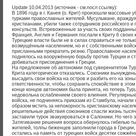
Update 10.04.2013 (источник - см.посл ссылку):
В 1896 году в г. Канея (о. Крит) произошли массовые 
турками православных жителей. Мусульмане, враждуя
христианами, убили также сотрудников российского и 
консульств. Встревоженные за участь своих подданны
Франция, Англия и Германия послали к Криту 6 своих 
Турецкие власти были не в силах справиться не тольк
возмущённым населением, но и с собственными войс
присланными прекратить резню. Православное насел
поднялось на вооружённую борьбу против Турции и с
добиваться присоединения к Греции.
На предложение об автономии под суверенитетом Ту
Крита категорически отказались. Союзники вынужден
высадить свои войска на остров и разбить его на зоны
ответственности, чтобы сохранить спокойствие в этом
конце концов автономия была принята, но теперь Тур
недовольна ослаблением своего влияния. Регулярные
войска, не подчиняясь приказам из Стамбула, начал
образом мстить за непокорность христианскому насел
решительные действия союзников спасли жизнь тысяч
заставили турок эвакуироваться в Салоники. Но чего э
Затягивание решения вопроса обернулось гибелью т
жителей, толпы беженцев заполнили города в Греции, 
остались на память от турецких войск десятки сожжё