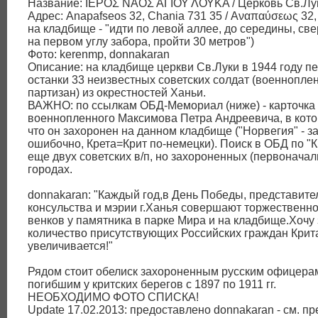
Название: ΙΕΡΟΣ ΝΑΟΣ ΑΓΙΟΥ ΛΟΥΚΑ / Церковь Св.Лу
Адрес: Anapafseos 32, Chania 731 35 / Αναπαύσεως 32, 
на кладбище - "идти по левой аллее, до середины, св
на первом углу забора, пройти 30 метров")
Фото: kerenmp, donnakaran
Описание: на кладбище церкви Св.Луки в 1944 году п
останки 33 неизвестных советских солдат (военнопле
партизан) из окрестностей Ханьи.
ВАЖНО: по ссылкам ОБД-Мемориал (ниже) - карточка
военнопленного Максимова Петра Андреевича, в кото
что он захоронен на данном кладбище ("Норвегия" - з
ошибочно, Крета=Крит по-немецки). Поиск в ОБД по "К
еще двух советских в/п, но захороненных (первоначал
городах.
donnakaran: "Каждый год,в День Победы, представите
консульства и мэрии г.Ханья совершают торжественн
венков у памятника в парке Мира и на кладбище.Хочу 
количество присутствующих Российских граждан Крит
увеличивается!"
Рядом стоит обелиск захороненным русским офицерам
погибшим у критских берегов с 1897 по 1911 гг.
НЕОБХОДИМО ФОТО СПИСКА!
Update 17.02.2013: предоставлено donnakaran - см. пр