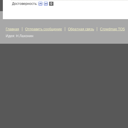
Достоверность:
0
Главная
Отправить сообщение
Обратная связь
Crowdmap TOS
Идея: Н.Лахонин