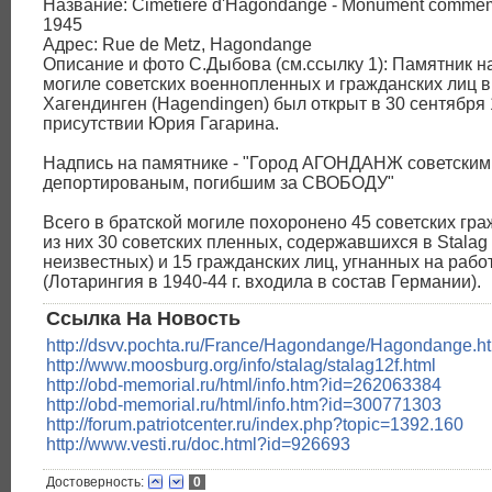
Название: Cimetière d'Hagondange - Monument commémo
1945
Адрес: Rue de Metz, Hagondange
Описание и фото С.Дыбова (см.ссылку 1): Памятник н
могиле советских военнопленных и гражданских лиц в 
Хагендинген (Hagendingen) был открыт в 30 сентября 1
присутствии Юрия Гагарина.
Надпись на памятнике - "Город АГОНДАНЖ советским
депортированым, погибшим за СВОБОДУ"
Всего в братской могиле похоронено 45 советских гра
из них 30 советских пленных, содержавшихся в Stalag X
неизвестных) и 15 гражданских лиц, угнанных на раб
(Лотарингия в 1940-44 г. входила в состав Германии).
Ссылка На Новость
http://dsvv.pochta.ru/France/Hagondange/Hagondange.h
http://www.moosburg.org/info/stalag/stalag12f.html
http://obd-memorial.ru/html/info.htm?id=262063384
http://obd-memorial.ru/html/info.htm?id=300771303
http://forum.patriotcenter.ru/index.php?topic=1392.160
http://www.vesti.ru/doc.html?id=926693
Достоверность:
0