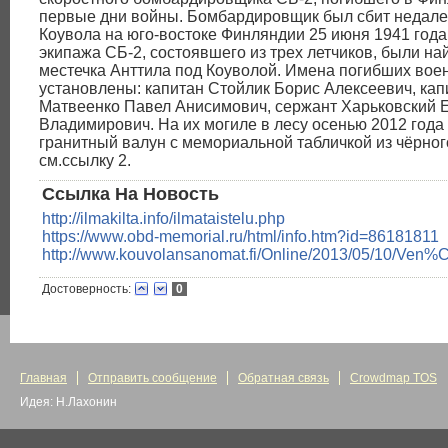
первые дни войны. Бомбардировщик был сбит недалек
Коувола на юго-востоке Финляндии 25 июня 1941 года
экипажа СБ-2, состоявшего из трех летчиков, были на
местечка Анттила под Коуволой. Имена погибших во
установлены: капитан Стойлик Борис Алексеевич, кап
Матвеенко Павел Анисимович, сержант Харьковский 
Владимирович. На их могиле в лесу осенью 2012 года
гранитный валун с мемориальной табличкой из чёрного
см.ссылку 2.
Ссылка На Новость
http://ilmakilta.info/ilmataistelu.php
https://www.obd-memorial.ru/html/info.htm?id=86181811
http://www.kouvolansanomat.fi/Online/2013/05/10
Достоверность:
0
Главная
Отправить сообщение
Обратная связь
Crowdmap TOS
Идея: Н.Лахонин