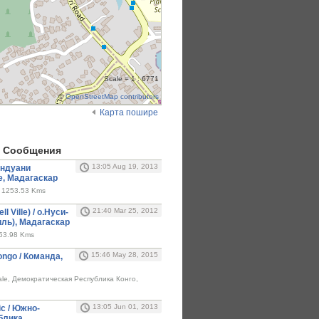
Scale = 1 : 6771
©
OpenStreetMap contributors
Карта пошире
 Cообщения
13:05 Aug 19, 2013
 Андуани
е, Мадагаскар
, 1253.53 Kms
21:40 Mar 25, 2012
l Ville) / о.Нуси-
иль), Мадагаскар
253.98 Kms
15:46 May 28, 2015
ongo / Команда,
tale, Демократическая Республика Конго,
13:05 Jun 01, 2013
ic / Южно-
блика