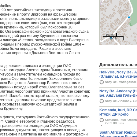
chelles
а 99 лет российская экспедиция посетила
оронение в порту Виктория на французском
яки и члены экспедиции разыскали могилу старшего
 надворного советника (чин, соответствующий
ча Крупенина, который был похоронен 10
 До Океанографического исследовательского судна
100 m
последний раз могилу Крупенина навестили
500 ft
 линкора «Чесма», заходивших в порт Виктория в
понцами в период русско-японской войны 1904 –
войны были переданы России и в составе
ачения перешли с Дальнего Востока на Север
Дополнительные
ла делегация экипажа и экспедиции ОИС
капитаном судна Александром Пышкиным, старшим
Hell-Ville, Nosy Be /
унтусом и заместителем командира похода по
(Эльвиль), о.Нуси-Б
1 ранга Сергеем Поляковым. Захоронение было
Nosy Be, Madagascar
Павел Ващенко и Александр Бармин возложили
ященник похода иерей отец Олег впервые за без
Nosy Be, Andoany (Hel
памятных мероприятиях принимал участие советник
Бе, Андуани (Эль-В
ний Шалобанов, который сказал, что теперь опеку
ствлять дипломатическое представительство
Nosy Be, Andoany, 1
Посольства капсулу кронштадтской земли и
ка Крупенину.
Komanda, Ituri, DR C
Итури, ДР Конго
а флота, сотрудника Российского государственного
Komanda, Ituri, Orien
Ф, Санкт-Петербург) и главного редактора
2932.08 Kms
 в распоряжении экспедиции ОИС «Адмирал
архивных документов, повествующих о последних
South African Republ
 установке памятника на его могиле и фотографии
Африканская Респу