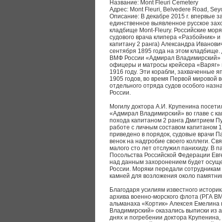
Название: Mont Fleuri Cemetery
Адрес: Mont Fleuri, Belvedere Road, Sey
Описание: В декабре 2015 г. впервые з
единственное выявленное русское зах
кладбище Mont-Fleury. Российские мор
судового врача клипера «Разбойник» и
капитану 2 ранга) Александра Иванови
сентября 1895 года на этом кладбище.
ВМФ России «Адмирал Владимирский» 
офицеры и матросы крейсера «Варяг» и
1916 году. Эти корабли, захваченные я
1905 годов, во время Первой мировой 
отдельного отряда судов особого назн
России.
Могилу доктора А.И. Крупенина посети
«Адмирал Владимирский» во главе с 
похода капитаном 2 ранга Дмитрием П
работе с личным составом капитаном 
приведено в порядок, судовые врачи 
венок на надгробие своего коллеги. Св
малого сто лет отслужил панихиду. В 
Посольства Российской Федерации Евге
над данным захоронением будет осуще
России. Моряки передали сотрудникам 
камней для возложения около памятни
Благодаря усилиям известного историк
архива военно-морского флота (РГА ВМ
альманаха «Кортик» Алексея Емелина
Владимирский» оказались выписки из 
днях и погребении доктора Крупенина,