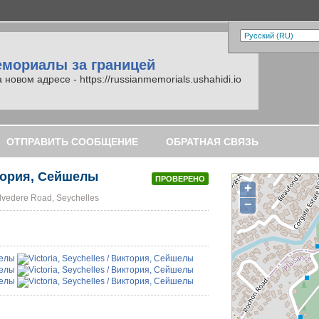
емориалы за границей
вом адресе - https://russianmemorials.ushahidi.io
ОТПРАВИТЬ СООБЩЕНИЕ
ОБРАТНАЯ СВЯЗЬ
иктория, Сейшелы
ПРОВЕРЕНО
+
elvedere Road, Seychelles
−