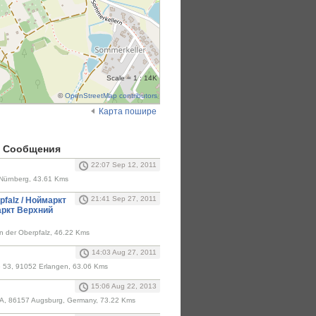
Scale = 1 : 14K
©
OpenStreetMap contributors
Карта пошире
 Cообщения
22:07 Sep 12, 2011
 Nürnberg, 43.61 Kms
21:41 Sep 27, 2011
pfalz / Ноймаркт
ркт Верхний
n der Oberpfalz, 46.22 Kms
14:03 Aug 27, 2011
e 53, 91052 Erlangen, 63.06 Kms
15:06 Aug 22, 2013
0A, 86157 Augsburg, Germany, 73.22 Kms