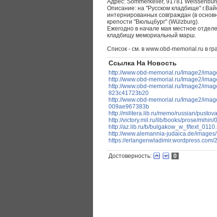
Адрес: Sommerkeller, 91781 Weissenbur
Описание: на "Русском кладбище" г.Вай
интернированных совграждан (в основн
крепости "Вюльцбург" (Wülzburg).
Ежегодно в начале мая местное отделен
кладбищу мемориальный марш.
Список - см. в www.obd-memorial.ru в г
Ссылка На Новость
http://www.obd-memorial.ru/Image2/ima
http://www.obd-memorial.ru/Image2/ima
http://www.obd-memorial.ru/Image2/ima
823c41723b20
http://www.obd-memorial.ru/Image2/ima
009ae967383b
http://militera.lib.ru/memo/russian/pusto
http://victory.mil.ru/lib/books/prose/mihin/
http://az.lib.ru/b/bulgakow_w_f/text_0110
http://www.alemannia-judaica.de/images
https://erlangenwladimir.wordpress.com/
Достоверность:
0