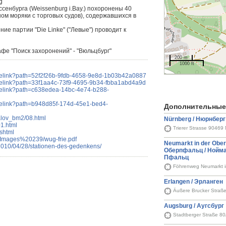
g
ссенбурга (Weissenburg i.Bay.) похоронены 40
ом моряки с торговых судов), содержавшихся в
ие партии "Die Linke" ("Левые") проводит к
рафе "Поиск захоронений" - "Вюльцбург"
200 m
1000 ft
gelink?path=52f2f26b-9fdb-4658-9e8d-1b03b42a0887
gelink?path=33f1aa4c-73f9-4695-9b34-fbba1abd4a9d
gelink?path=c638edea-14bc-4e74-b288-
gelink?path=b948d85f-174d-45e1-bed4-
Дополнительные
valov_bm2/08.html
Nürnberg / Нюрнберг
01.html
Trierer Strasse 90469
.shtml
/Images%20239/wug-frie.pdf
Neumarkt in der Ober
2010/04/28/stationen-des-gedenkens/
Оберпфальц / Нойма
Пфальц
Föhrenweg Neumarkt i
Erlangen / Эрланген
Äußere Brucker Straß
Augsburg / Аугсбург
Stadtberger Straße 8