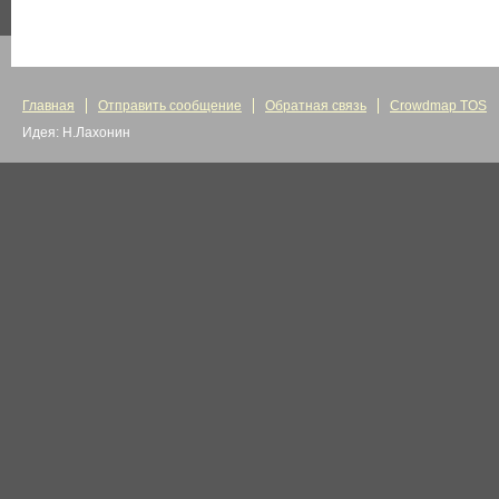
Главная
Отправить сообщение
Обратная связь
Crowdmap TOS
Идея: Н.Лахонин