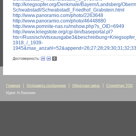
http://kriegsopfer.org/Denkmale/Bayern/Landsberg/Oberm
Schwabstadl/Schwabstadl_Friedhof_Grabstein.html
http://www.panoramio.com/photo/2263648
http://www.panoramio.com/photo/46448880
http://www.pomnite-nas.ru/mshow.php?s_OID=6949
http://www.kriegstote.org/cgi-bin/baseportal.pl?
htx=/Russisch/vtsxausgabe3&beschreibung=Kriegsopfer
1918_/_1939-
1945&max_anzahl=52&append=26;27;28;29;30;31;32;33;34
Достоверность:
0
Главная
Отправить сообщение
Обратная связь
Crowdmap TOS
Идея: Н.Лахонин