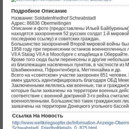
Подробное Описание
Название: Soldatenfriedhof Schwabstadl
Адрес: 86836 Obermeitingen
Описание и фото (предоставлены Ильей Байбуриным)
находятся захоронения 52 русских солдат 1-й мировой
последнюю ссылку) и советских граждан.
Большинство захоронений Второй мировой войны бы
1958 году при перенесении останков военнопленных л
VII A Stalag VII A в Моосбурге с кладбища в Оберрайте.
Кроме того сюда были перенесены и другие небольш
из близлежащих населенных пунктов, в частности из 
Швабмюнхена, Пфронтенберга, Меттенхайма и др.
Всего на «советском» участке захоронен 851 человек
имен удалось идентифицировать благодаря ОБД Мем
Заключенными являлись как военные, так и гражданск
которые были захвачены на территории военных дейст
соответствие с военной доктриной 3-го рейха считали
военнопленными. Большинство таких гражданских ли
захвачены на территории Донецкого угольного бассейн
Ссылка На Новость
http://www.weltkriegsopfer.de/Information-Anzeige-Oberm
Schwabstadl_Friedhofdetails_0_875.html