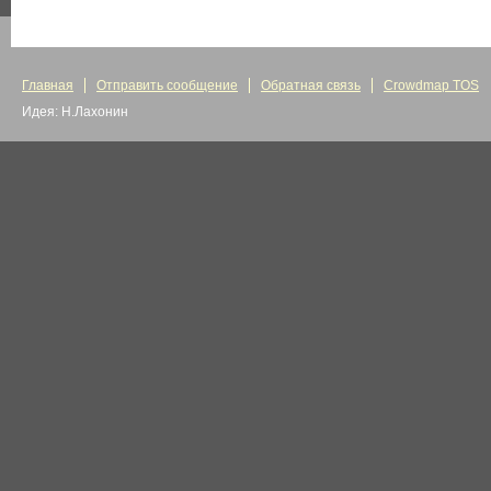
Главная
Отправить сообщение
Обратная связь
Crowdmap TOS
Идея: Н.Лахонин