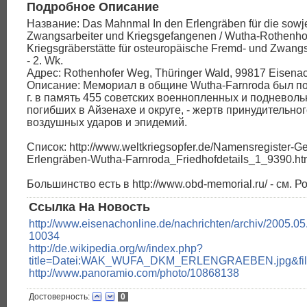
Подробное Описание
Название: Das Mahnmal In den Erlengräben für die sowj
Zwangsarbeiter und Kriegsgefangenen / Wutha-Rothenhof
Kriegsgräberstätte für osteuropäische Fremd- und Zwangs
- 2. Wk.
Адрес: Rothenhofer Weg, Thüringer Wald, 99817 Eisena
Описание: Мемориал в общине Wutha-Farnroda был по
г. в память 455 советских военнопленных и подневоль
погибших в Айзенахе и округе, - жертв принудительног
воздушных ударов и эпидемий.
Список: http://www.weltkriegsopfer.de/Namensregister-Ge
Erlengräben-Wutha-Farnroda_Friedhofdetails_1_9390.ht
Большинство есть в http://www.obd-memorial.ru/ - см. 
Ссылка На Новость
http://www.eisenachonline.de/nachrichten/archiv/2005.05
10034
http://de.wikipedia.org/w/index.php?
title=Datei:WAK_WUFA_DKM_ERLENGRAEBEN.jpg&fil
http://www.panoramio.com/photo/10868138
Достоверность:
0