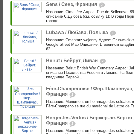
Sens / Сенз, Франция
2
Название: Cimetière Адрес: Rue de Bellenave, 8
описание С.Дыбова (см. ссылку 1): В годы Пер
городе...
Lubawa / Любава, Польша
1
Название: Cmentarz wojenny Адрес: Grunwaldzka
Google Street Map Описание: В военном кладб
62...
Beirut / Бейрут, Ливан
2
Название: Beirut British War Cemetery Адрес: Jall
описание Посольства России в Ливане: На бри
кладбище Первой...
Fère-Champenoise / Фер-Шампенуаз,
Франция
2
Название: Monument en hommage des soldates r
Fère-Champenoise rue du maréchal de Lattre de Ta
Berger-les-Vertus / Бержер-ле-Вертю,
Франция
2
Название: Monument en hommage des soldates r