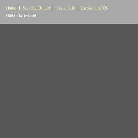
Home
Submit a Report
Contact Us
Crowdmap TOS
Идея: Н.Лахонин