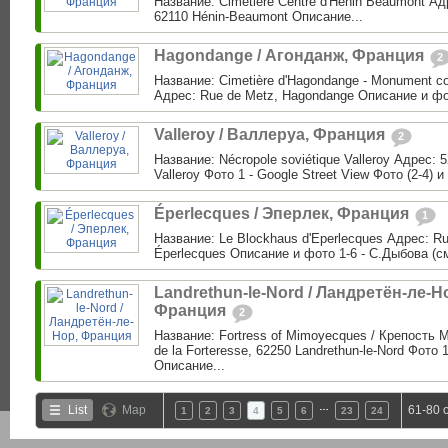
Название: Cimetière Centre d'Henin Beaumont Адр
62110 Hénin-Beaumont Описание...
Hagondange / Агонданж, Франция
2
Название: Cimetière d'Hagondange - Monument c
Адрес: Rue de Metz, Hagondange Описание и фо
Valleroy / Валлеруа, Франция
2
Название: Nécropole soviétique Valleroy Адрес: 5
Valleroy Фото 1 - Google Street View Фото (2-4) и
Éperlecques / Эперлек, Франция
1
Название: Le Blockhaus d'Eperlecques Адрес: Ru
Éperlecques Описание и фото 1-6 - С.Дыбова (см
Landrethun-le-Nord / Ландретён-ле-Н
Франция
2
Название: Fortress of Mimoyecques / Крепость
de la Forteresse, 62250 Landrethun-le-Nord Фото 
Описание...
…
List
Map
61-80 
1
2
3
4
5
6
23
24