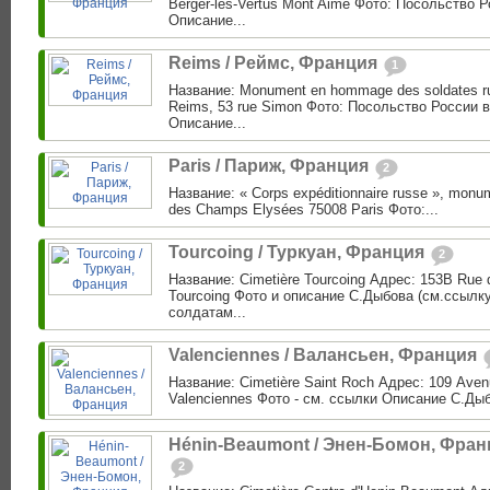
Berger-les-Vertus Mont Aimé Фото: Посольство 
Описание...
Reims / Реймс, Франция
1
Название: Monument en hommage des soldates r
Reims, 53 rue Simon Фото: Посольство России 
Описание...
Paris / Париж, Франция
2
Название: « Corps expéditionnaire russe », monu
des Champs Elysées 75008 Paris Фото:...
Tourcoing / Туркуан, Франция
2
Название: Cimetière Tourcoing Адрес: 153B Rue d
Tourcoing Фото и описание С.Дыбова (см.ссылку
солдатам...
Valenciennes / Валансьен, Франция
Название: Cimetière Saint Roch Адрес: 109 Ave
Valenciennes Фото - см. ссылки Описание С.Дыбо
Hénin-Beaumont / Энен-Бомон, Фран
2