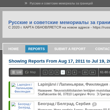
»
Русские и советские мемориалы за границей
Русские и советские мемориалы за гран
С 2020 г. КАРТА ОБНОВЛЯЕТСЯ на новом адресе - https://russi
HOME
REPORTS
SUBMIT A REPORT
CONTAC
Showing Reports From
Aug 17, 2011 to Jul 19, 
…
List
Map
61-80 
1
2
3
4
5
6
23
24
Lapinjärvi / Лапиньярви, Финляндия
Название: Neuvostoliittolaisten lentäjien muistol
Staffaksentie 66, 07810 Lapinjärvi Фото: Э.Григо
Београд / Белград, Сербия
2
Название: Ново гроблjе Адрес: Рузвелтова 50 S