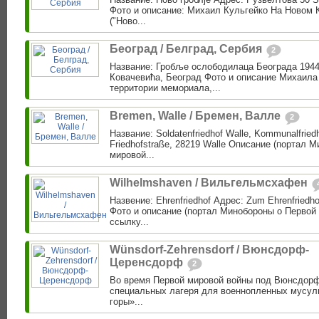
Фото и описание: Михаил Кульгейко На Новом 
("Ново...
Београд / Белград, Сербия
2
Название: Гробље ослободилаца Београда 1944
Ковачевића, Београд Фото и описание Михаила
территории мемориала,...
Bremen, Walle / Бремен, Валле
2
Название: Soldatenfriedhof Walle, Kommunalfriedh
Friedhofstraße, 28219 Walle Описание (портал 
мировой...
Wilhelmshaven / Вильгельмсхафен
Назвение: Ehrenfriedhof Адрес: Zum Ehrenfriedh
Фото и описание (портал Минобороны о Первой 
ссылку...
Wünsdorf-Zehrensdorf / Вюнсдорф-
Церенсдорф
2
Во время Первой мировой войны под Вюнсдор
специальных лагеря для военнопленных мусул
горы»...