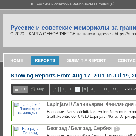
»
Русские и советские мемориалы за границей
Русские и советские мемориалы за гран
С 2020 г. КАРТА ОБНОВЛЯЕТСЯ на новом адресе - https://russi
HOME
REPORTS
SUBMIT A REPORT
CONTAC
Showing Reports From
Aug 17, 2011 to Jul 19, 
…
List
Map
61-80 
1
2
3
4
5
6
23
24
Lapinjärvi / Лапиньярви, Финляндия
Название: Neuvostoliittolaisten lentäjien muistol
Staffaksentie 66, 07810 Lapinjärvi Фото: Э.Григо
Београд / Белград, Сербия
2
Название: Ново гроблjе Адрес: Рузвелтова 50 S