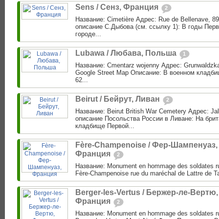
Sens / Сенз, Франция
2
Название: Cimetière Адрес: Rue de Bellenave, 8
описание С.Дыбова (см. ссылку 1): В годы Пер
городе...
Lubawa / Любава, Польша
1
Название: Cmentarz wojenny Адрес: Grunwaldzka
Google Street Map Описание: В военном кладб
62...
Beirut / Бейрут, Ливан
2
Название: Beirut British War Cemetery Адрес: Jall
описание Посольства России в Ливане: На бри
кладбище Первой...
Fère-Champenoise / Фер-Шампенуаз,
Франция
2
Название: Monument en hommage des soldates r
Fère-Champenoise rue du maréchal de Lattre de Ta
Berger-les-Vertus / Бержер-ле-Вертю,
Франция
2
Название: Monument en hommage des soldates r