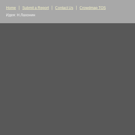
Home
Submit a Report
Contact Us
Crowdmap TOS
Идея: Н.Лахонин