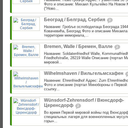
Фото и описание: Михаил Кульгейко На Новом 
("Ново...
Београд / Белград, Сербия
2
Название: Гробље ослободилаца Београда 1944
Ковачевића, Београд Фото и описание Михаила
территории мемориала,...
Bremen, Walle / Бремен, Валле
2
Название: Soldatenfriedhof Walle, Kommunalfriedh
Friedhofstraße, 28219 Walle Описание (портал 
мировой...
Wilhelmshaven / Вильгельмсхафен
Назвение: Ehrenfriedhof Адрес: Zum Ehrenfriedh
Фото и описание (портал Минобороны о Первой 
ссылку...
Wünsdorf-Zehrensdorf / Вюнсдорф-
Церенсдорф
2
Во время Первой мировой войны под Вюнсдор
специальных лагеря для военнопленных мусул
горы»...