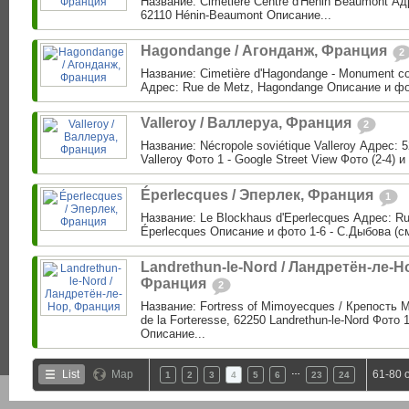
Название: Cimetière Centre d'Henin Beaumont Адр
62110 Hénin-Beaumont Описание...
Hagondange / Агонданж, Франция
2
Название: Cimetière d'Hagondange - Monument c
Адрес: Rue de Metz, Hagondange Описание и фо
Valleroy / Валлеруа, Франция
2
Название: Nécropole soviétique Valleroy Адрес: 5
Valleroy Фото 1 - Google Street View Фото (2-4) и
Éperlecques / Эперлек, Франция
1
Название: Le Blockhaus d'Eperlecques Адрес: Ru
Éperlecques Описание и фото 1-6 - С.Дыбова (см
Landrethun-le-Nord / Ландретён-ле-Н
Франция
2
Название: Fortress of Mimoyecques / Крепость
de la Forteresse, 62250 Landrethun-le-Nord Фото 
Описание...
…
List
Map
61-80 
1
2
3
4
5
6
23
24