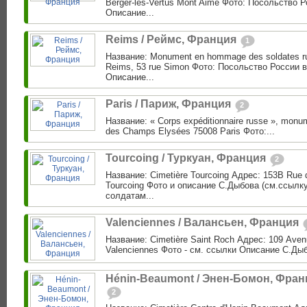
Berger-les-Vertus Mont Aimé Фото: Посольство 
Описание...
Reims / Реймс, Франция
1
Название: Monument en hommage des soldates r
Reims, 53 rue Simon Фото: Посольство России 
Описание...
Paris / Париж, Франция
2
Название: « Corps expéditionnaire russe », monu
des Champs Elysées 75008 Paris Фото:...
Tourcoing / Туркуан, Франция
2
Название: Cimetière Tourcoing Адрес: 153B Rue d
Tourcoing Фото и описание С.Дыбова (см.ссылку
солдатам...
Valenciennes / Валансьен, Франция
Название: Cimetière Saint Roch Адрес: 109 Ave
Valenciennes Фото - см. ссылки Описание С.Дыбо
Hénin-Beaumont / Энен-Бомон, Фран
2