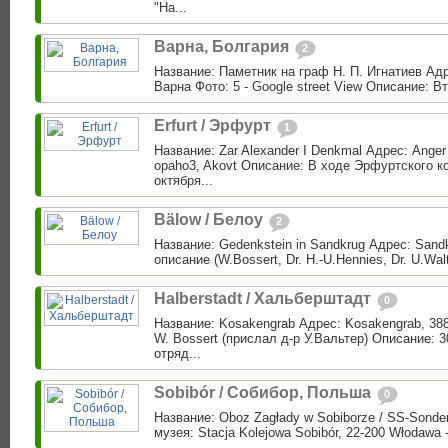
"На...
Варна, Болгария
2
Название: Паметник на граф Н. П. Игнатиев Адр
Варна Фото: 5 - Google street View Описание: В
Erfurt / Эрфурт
1
Название: Zar Alexander I Denkmal Адрес: Anger 
opaho3, Akovt Описание: В ходе Эрфуртского ко
октября...
Bälow / Белоу
2
Название: Gedenkstein in Sandkrug Адрес: Sand
описание (W.Bossert, Dr. H.-U.Hennies, Dr. U.Walt
Halberstadt / Хальберштадт
0
Название: Kosakengrab Адрес: Kosakengrab, 3882
W. Bossert (прислал д-р У.Вальтер) Описание: 3
отряд...
Sobibór / Собибор, Польша
0
Название: Oboz Zagłady w Sobiborze / SS-Sond
музея: Stacja Kolejowa Sobibór, 22-200 Włodawa 