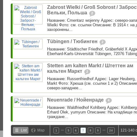
Zabrost Wielki / Groß Sobrost / Заброс
Вельки, Польша
2
Название: Cmentarz wojenny Адрес: северо-запа
Wielki Фото: см. ссылки Описание: В 1914 г. н
захоронены...
Tübingen / Тюбинген
2
Название: Städtischer Friedhof, Gräberfeld X Адр
Eberhard-Karls-Universität Tübingen, 72076 Tübing
Stetten am kalten Markt / Штеттен ам
кальтен Маркт
2
Название: Russenfriedhof Адрес: Lager Heuberg, 
Markt Фото: Хрюша (см. ссылки 1 и 2) Описание:
северо-западнее...
Neuenrade / Нойенраде
4
Название: Waldfriedhof Kohlberg Адрес: Kohlber
Erhard Olek, yumyum Описание: На кладбище п
граждане...
…
…
List
Map
121-140 o
1
5
6
7
8
9
24