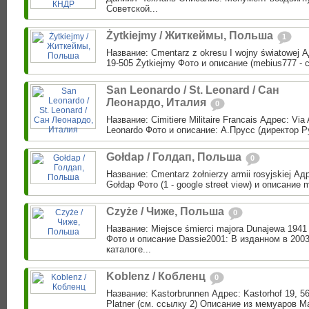
Советской...
Żytkiejmy / Житкеймы, Польша
1
Название: Cmentarz z okresu I wojny światowej 
19-505 Żytkiejmy Фото и описание (mebius777 - с
San Leonardo / St. Leonard / Сан
Леонардо, Италия
0
Название: Cimitiere Militaire Francais Адрес: Via
Leonardo Фото и описание: А.Прусс (директор Р
Gołdap / Голдап, Польша
0
Название: Cmentarz żołnierzy armii rosyjskiej Адр
Gołdap Фото (1 - google street view) и описание
Czyże / Чиже, Польша
0
Название: Miejsce śmierci majora Dunajewa 1941
Фото и описание Dassie2001: В изданном в 2003
каталоге...
Koblenz / Кобленц
0
Название: Kastorbrunnen Адрес: Kastorhof 19, 5
Platner (см. ссылку 2) Описание из мемуаров М