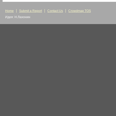
Home
Submit a Report
Contact Us
Crowdmap TOS
Идея: Н.Лахонин