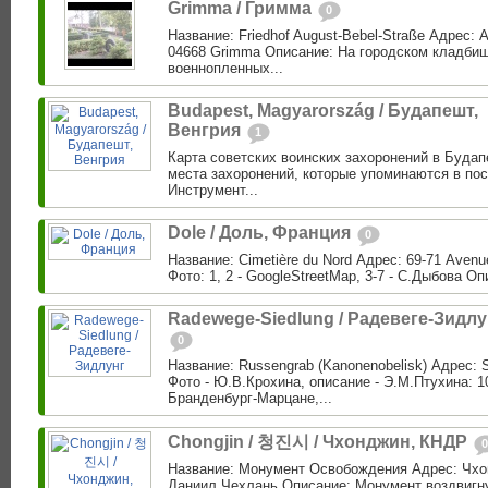
Grimma / Гримма
0
Название: Friedhof August-Bebel-Straße Адрес: A
04668 Grimma Описание: На городском кладби
военнопленных...
Budapest, Magyarország / Будапешт,
Венгрия
1
Карта советских воинских захоронений в Будап
места захоронений, которые упоминаются в по
Инструмент...
Dole / Доль, Франция
0
Название: Cimetière du Nord Адрес: 69-71 Avenu
Фото: 1, 2 - GoogleStreetMap, 3-7 - С.Дыбова О
Radewege-Siedlung / Радевеге-Зидлу
0
Название: Russengrab (Kanonenobelisk) Адрес: S
Фото - Ю.В.Крохина, описание - Э.М.Птухина: 1
Бранденбург-Марцане,...
Chongjin / 청진시 / Чхонджин, КНДР
0
Название: Монумент Освобождения Адрес: Чхон
Даниил Чехлань Описание: Монумент воздвигну