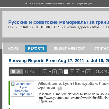
»
Русские и советские мемориалы за границей
Русские и советские мемориалы за гран
С 2020 г. КАРТА ОБНОВЛЯЕТСЯ на новом адресе - https://russi
HOME
REPORTS
SUBMIT A REPORT
CONTAC
Showing Reports From
Aug 17, 2011 to Jul 19, 
…
…
List
Map
121-140 o
1
5
6
7
8
9
24
Villeurbanne, Lyon / Вильурбан, Лион
Франция ‎
2
Название: Cimetière National Militaire de la Doua
http://www.youtube.com/watch?v=ozHr5on65lc Фо
С.Дыбова...