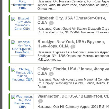
Название: Old Russian Cemetery, Fort Ross Адре
Jenner, колония Форт-Росс, православное клад
Описание:...
Elizabeth City, USA / Элизабет-Сити,
США
1
Название: Coast Guard Air Station Elizabeth City
Rd, Elizabeth City, NC 27909 Описание: 11 января 
Brooklyn, New York, USA / Бруклин,
Нью-Йорк, США
1
Название: Cypress Hills National Cemetery Адре
Brooklyn, NY 11208 Описание: Могилы офицеро
М.В.Десятова...
Chipley, Florida, USA / Чипли, Флорид
США
1
Название: Wachob Forest Lawn Memorial Cemeter
Rd, Chipley, Washington County, Florida, 32428
Героя...
Washington, DC, USA / Вашингтон, 
2
Название: Oak Hill Cemetery Адрес: 3001 R St 