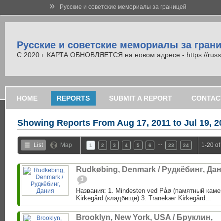
»
Русские и советские мемориалы за границей
Русские и советские мемориалы за гран
С 2020 г. КАРТА ОБНОВЛЯЕТСЯ на новом адресе - https://russi
HOME
REPORTS
SUBMIT A REPORT
CONTAC
Showing Reports From
Aug 17, 2011 to Jul 19, 
…
List
Map
1-20 of
1
2
3
4
5
6
23
24
Rudkøbing, Denmark / Рудкёбинг, Да
3
Названия: 1. Mindesten ved Påø (памятный каме
Kirkegård (кладбище) 3. Tranekær Kirkegård...
Brooklyn, New York, USA / Бруклин,