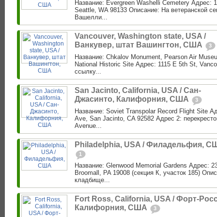
Название: Evergreen Washelli Cemetery Адрес: 1
Seattle, WA 98133 Описание: На ветеранской с
Вашелли...
Vancouver, Washington state, USA /
Ванкувер, штат Вашингтон, США
3
Название: Chkalov Monument, Pearson Air Museu
National Historic Site Адрес: 1115 E 5th St, Van
ссылку...
San Jacinto, California, USA / Сан-
Джасинто, Калифорния, США
3
Название: Soviet Transpolar Record Flight Site 
Ave, San Jacinto, CA 92582 Адрес 2: перекресто
Avenue...
Philadelphia, USA / Филадельфия, С
1
Название: Glenwood Memorial Gardens Адрес: 23
Broomall, PA 19008 (секция К, участок 185) Опис
кладбище...
Fort Ross, California, USA / Форт-Росс
Калифорния, США
3