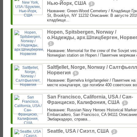
Нью-Йорк, США
3
Название: Green-Wood Cemetery / Кладбище Гри
St, Brooklyn, NY 11232 Описание: В августе 201
кладбище...
Hopen, Spitsbergen, Norway /
о.Надежды, арх.Шпицберген, Норве
1
Название: Memorial for the crew of the Sovjet vess
Norwegian station on Hopen / Памятник морякам 
Saltfjellet, Norge, Norway / Салтфьелл
Норвегия
5
Название: Bjørnelva krigsfangeleir / Памятник н
месте концлагеря, где погибли 400 советских в
San Francisco, California, USA / Сан-
Франциско, Калифония, США
1
Название: Russian Navy Heroes Historical Marke
Embarcadero, San Francisco, CA 94111 Описание
Эмбаркадеро, справа...
Seattle, USA / Сиэтл, США
2