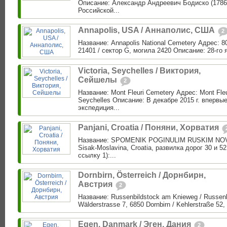
Описание: Александр Андреевич Бодиско (1786
Российской...
Annapolis, USA / Аннаполис, США
2
Название: Annapolis National Cemetery Адрес: 8
21401 / сектор G, могила 2420 Описание: 28-го я
Victoria, Seychelles / Виктория,
Сейшелы
2
Название: Mont Fleuri Cemetery Адрес: Mont Fleu
Seychelles Описание: В декабре 2015 г. впервые
экспедиция...
Panjani, Croatia / Поняни, Хорватия
Название: SPOMENIK POGINULIM RUSKIM NOVI
Sisak-Moslavina, Croatia, развилка дорог 30 и 5
ссылку 1):...
Dornbirn, Österreich / Дорнбирн,
Австрия
2
Название: Russenbildstock am Knieweg / Russen
Wälderstrasse 7, 6850 Dornbirn / Kehlerstraße 52, 
Egen, Danmark / Эген, Дания
2