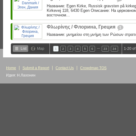
Название: Egen Kirke, Russisk gravsten på kirke
Kirkevej 118, 6430 Egen Описание: На церковно
восточном...
Φλωρίνης / Флорина, Греция
1
Название: μνημείου στη μνήμη των Ρώσων στρατι
…
List
Map
1-20 of
1
2
3
4
5
6
23
24
Home
Submit a Report
Contact Us
Crowdmap TOS
Идея: Н.Лахонин