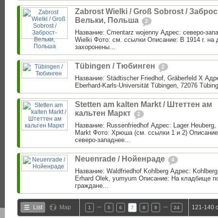
Zabrost Wielki / Groß Sobrost / Заброс
Вельки, Польша
2
Название: Cmentarz wojenny Адрес: северо-запа
Wielki Фото: см. ссылки Описание: В 1914 г. н
захоронены...
Tübingen / Тюбинген
2
Название: Städtischer Friedhof, Gräberfeld X Адр
Eberhard-Karls-Universität Tübingen, 72076 Tübing
Stetten am kalten Markt / Штеттен ам
кальтен Маркт
2
Название: Russenfriedhof Адрес: Lager Heuberg, 
Markt Фото: Хрюша (см. ссылки 1 и 2) Описание:
северо-западнее...
Neuenrade / Нойенраде
4
Название: Waldfriedhof Kohlberg Адрес: Kohlber
Erhard Olek, yumyum Описание: На кладбище п
граждане...
…
…
List
Map
121-140 o
1
5
6
7
8
9
24