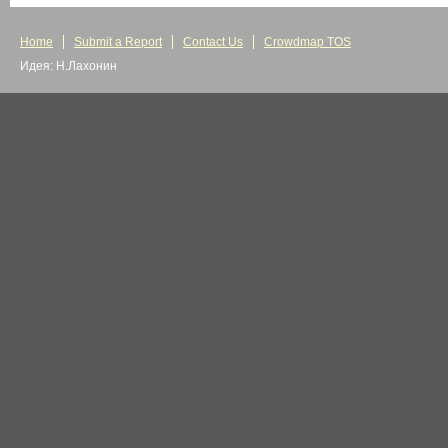
Home
Submit a Report
Contact Us
Crowdmap TOS
Идея: Н.Лахонин