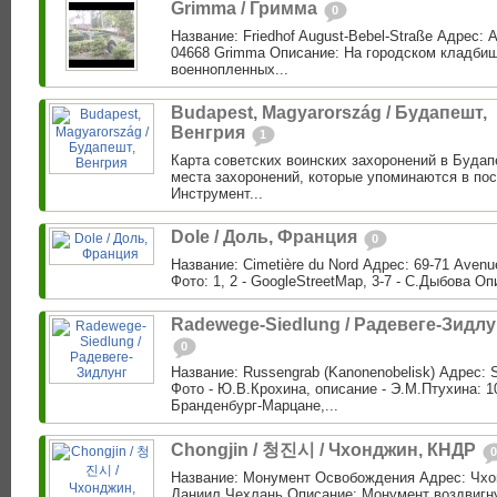
Grimma / Гримма
0
Название: Friedhof August-Bebel-Straße Адрес: A
04668 Grimma Описание: На городском кладби
военнопленных...
Budapest, Magyarország / Будапешт,
Венгрия
1
Карта советских воинских захоронений в Будап
места захоронений, которые упоминаются в по
Инструмент...
Dole / Доль, Франция
0
Название: Cimetière du Nord Адрес: 69-71 Avenu
Фото: 1, 2 - GoogleStreetMap, 3-7 - С.Дыбова О
Radewege-Siedlung / Радевеге-Зидлу
0
Название: Russengrab (Kanonenobelisk) Адрес: S
Фото - Ю.В.Крохина, описание - Э.М.Птухина: 1
Бранденбург-Марцане,...
Chongjin / 청진시 / Чхонджин, КНДР
0
Название: Монумент Освобождения Адрес: Чхон
Даниил Чехлань Описание: Монумент воздвигну