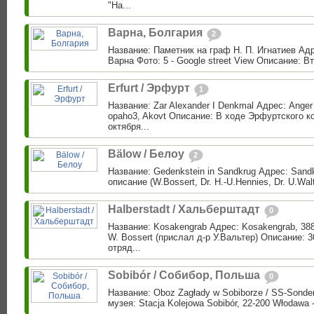
"На...
Варна, Болгария
2
Название: Паметник на граф Н. П. Игнатиев Адр
Варна Фото: 5 - Google street View Описание: В
Erfurt / Эрфурт
1
Название: Zar Alexander I Denkmal Адрес: Anger 
opaho3, Akovt Описание: В ходе Эрфуртского ко
октября...
Bälow / Белоу
2
Название: Gedenkstein in Sandkrug Адрес: Sand
описание (W.Bossert, Dr. H.-U.Hennies, Dr. U.Walt
Halberstadt / Хальберштадт
0
Название: Kosakengrab Адрес: Kosakengrab, 3882
W. Bossert (прислал д-р У.Вальтер) Описание: 3
отряд...
Sobibór / Собибор, Польша
0
Название: Oboz Zagłady w Sobiborze / SS-Sond
музея: Stacja Kolejowa Sobibór, 22-200 Włodawa 