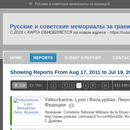
»
Русские и советские мемориалы за границей
Русские и советские мемориалы за гран
С 2020 г. КАРТА ОБНОВЛЯЕТСЯ на новом адресе - https://russi
HOME
REPORTS
SUBMIT A REPORT
CONTAC
Showing Reports From
Aug 17, 2011 to Jul 19, 
…
…
List
Map
121-140 o
1
5
6
7
8
9
24
Villeurbanne, Lyon / Вильурбан, Лион
Франция ‎
2
Название: Cimetière National Militaire de la Doua
http://www.youtube.com/watch?v=ozHr5on65lc Фо
С.Дыбова...