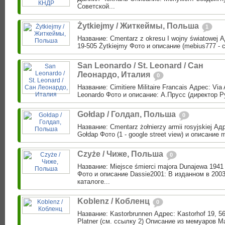
Советской...
Żytkiejmy / Житкеймы, Польша
1
Название: Cmentarz z okresu I wojny światowej 
19-505 Żytkiejmy Фото и описание (mebius777 - с
San Leonardo / St. Leonard / Сан
Леонардо, Италия
0
Название: Cimitiere Militaire Francais Адрес: Via
Leonardo Фото и описание: А.Прусс (директор Р
Gołdap / Голдап, Польша
0
Название: Cmentarz żołnierzy armii rosyjskiej Адр
Gołdap Фото (1 - google street view) и описание
Czyże / Чиже, Польша
0
Название: Miejsce śmierci majora Dunajewa 1941
Фото и описание Dassie2001: В изданном в 2003
каталоге...
Koblenz / Кобленц
0
Название: Kastorbrunnen Адрес: Kastorhof 19, 5
Platner (см. ссылку 2) Описание из мемуаров М