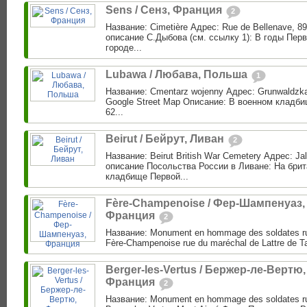
Sens / Сенз, Франция
2
Название: Cimetière Адрес: Rue de Bellenave, 8
описание С.Дыбова (см. ссылку 1): В годы Пер
городе...
Lubawa / Любава, Польша
1
Название: Cmentarz wojenny Адрес: Grunwaldzka
Google Street Map Описание: В военном кладб
62...
Beirut / Бейрут, Ливан
2
Название: Beirut British War Cemetery Адрес: Jall
описание Посольства России в Ливане: На бри
кладбище Первой...
Fère-Champenoise / Фер-Шампенуаз,
Франция
2
Название: Monument en hommage des soldates r
Fère-Champenoise rue du maréchal de Lattre de Ta
Berger-les-Vertus / Бержер-ле-Вертю,
Франция
2
Название: Monument en hommage des soldates r