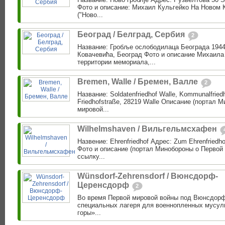
Фото и описание: Михаил Кульгейко На Новом 
("Ново...
Београд / Белград, Сербия
2
Название: Гробље ослободилаца Београда 1944
Ковачевића, Београд Фото и описание Михаила
территории мемориала,...
Bremen, Walle / Бремен, Валле
2
Название: Soldatenfriedhof Walle, Kommunalfriedh
Friedhofstraße, 28219 Walle Описание (портал 
мировой...
Wilhelmshaven / Вильгельмсхафен
Назвение: Ehrenfriedhof Адрес: Zum Ehrenfriedh
Фото и описание (портал Минобороны о Первой 
ссылку...
Wünsdorf-Zehrensdorf / Вюнсдорф-
Церенсдорф
2
Во время Первой мировой войны под Вюнсдор
специальных лагеря для военнопленных мусул
горы»...