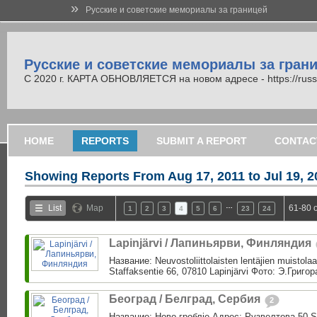
»
Русские и советские мемориалы за границей
Русские и советские мемориалы за гран
С 2020 г. КАРТА ОБНОВЛЯЕТСЯ на новом адресе - https://russi
HOME
REPORTS
SUBMIT A REPORT
CONTAC
Showing Reports From
Aug 17, 2011 to Jul 19, 
…
List
Map
61-80 
1
2
3
4
5
6
23
24
Lapinjärvi / Лапиньярви, Финляндия
Название: Neuvostoliittolaisten lentäjien muistol
Staffaksentie 66, 07810 Lapinjärvi Фото: Э.Григо
Београд / Белград, Сербия
2
Название: Ново гроблjе Адрес: Рузвелтова 50 S