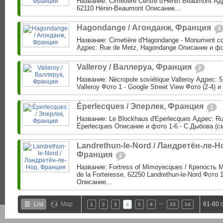
Название: Cimetière Centre d'Henin Beaumont Адр
62110 Hénin-Beaumont Описание...
Hagondange / Агонданж, Франция
2
Название: Cimetière d'Hagondange - Monument c
Адрес: Rue de Metz, Hagondange Описание и фо
Valleroy / Валлеруа, Франция
2
Название: Nécropole soviétique Valleroy Адрес: 5
Valleroy Фото 1 - Google Street View Фото (2-4) и
Éperlecques / Эперлек, Франция
1
Название: Le Blockhaus d'Eperlecques Адрес: Ru
Éperlecques Описание и фото 1-6 - С.Дыбова (см
Landrethun-le-Nord / Ландретён-ле-Н
Франция
2
Название: Fortress of Mimoyecques / Крепость
de la Forteresse, 62250 Landrethun-le-Nord Фото 
Описание...
…
List
Map
61-80 
1
2
3
4
5
6
23
24