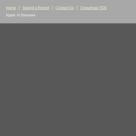
Home
Submit a Report
Contact Us
Crowdmap TOS
Идея: Н.Лахонин