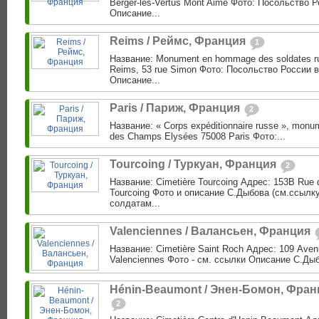
Berger-les-Vertus Mont Aimé Фото: Посольство 
Описание...
Reims / Реймс, Франция
1
Название: Monument en hommage des soldates r
Reims, 53 rue Simon Фото: Посольство России 
Описание...
Paris / Париж, Франция
2
Название: « Corps expéditionnaire russe », monu
des Champs Elysées 75008 Paris Фото:...
Tourcoing / Туркуан, Франция
2
Название: Cimetière Tourcoing Адрес: 153B Rue d
Tourcoing Фото и описание С.Дыбова (см.ссылку
солдатам...
Valenciennes / Валансьен, Франция
Название: Cimetière Saint Roch Адрес: 109 Ave
Valenciennes Фото - см. ссылки Описание С.Дыбо
Hénin-Beaumont / Энен-Бомон, Фран
2