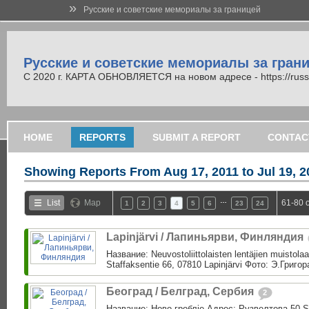
»
Русские и советские мемориалы за границей
Русские и советские мемориалы за гран
С 2020 г. КАРТА ОБНОВЛЯЕТСЯ на новом адресе - https://russi
HOME
REPORTS
SUBMIT A REPORT
CONTAC
Showing Reports From
Aug 17, 2011 to Jul 19, 
…
List
Map
61-80 
1
2
3
4
5
6
23
24
Lapinjärvi / Лапиньярви, Финляндия
Название: Neuvostoliittolaisten lentäjien muistol
Staffaksentie 66, 07810 Lapinjärvi Фото: Э.Григо
Београд / Белград, Сербия
2
Название: Ново гроблjе Адрес: Рузвелтова 50 S