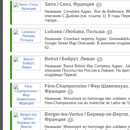
Sens / Сенз, Франция
2
Название: Cimetière Адрес: Rue de Bellenave, 8
описание С.Дыбова (см. ссылку 1): В годы Пер
городе...
Lubawa / Любава, Польша
1
Название: Cmentarz wojenny Адрес: Grunwaldzka
Google Street Map Описание: В военном кладб
62...
Beirut / Бейрут, Ливан
2
Название: Beirut British War Cemetery Адрес: Jall
описание Посольства России в Ливане: На бри
кладбище Первой...
Fère-Champenoise / Фер-Шампенуаз,
Франция
2
Название: Monument en hommage des soldates r
Fère-Champenoise rue du maréchal de Lattre de Ta
Berger-les-Vertus / Бержер-ле-Вертю,
Франция
2
Название: Monument en hommage des soldates r