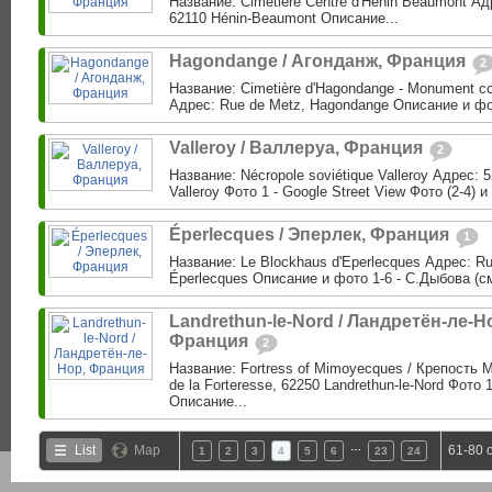
Название: Cimetière Centre d'Henin Beaumont Адр
62110 Hénin-Beaumont Описание...
Hagondange / Агонданж, Франция
2
Название: Cimetière d'Hagondange - Monument c
Адрес: Rue de Metz, Hagondange Описание и фо
Valleroy / Валлеруа, Франция
2
Название: Nécropole soviétique Valleroy Адрес: 5
Valleroy Фото 1 - Google Street View Фото (2-4) и
Éperlecques / Эперлек, Франция
1
Название: Le Blockhaus d'Eperlecques Адрес: Ru
Éperlecques Описание и фото 1-6 - С.Дыбова (см
Landrethun-le-Nord / Ландретён-ле-Н
Франция
2
Название: Fortress of Mimoyecques / Крепость
de la Forteresse, 62250 Landrethun-le-Nord Фото 
Описание...
…
List
Map
61-80 
1
2
3
4
5
6
23
24