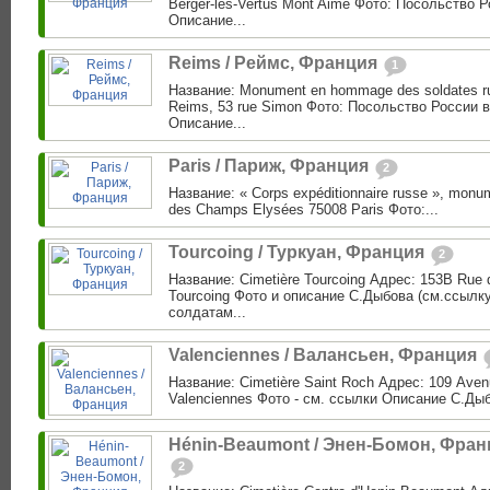
Berger-les-Vertus Mont Aimé Фото: Посольство 
Описание...
Reims / Реймс, Франция
1
Название: Monument en hommage des soldates r
Reims, 53 rue Simon Фото: Посольство России 
Описание...
Paris / Париж, Франция
2
Название: « Corps expéditionnaire russe », monu
des Champs Elysées 75008 Paris Фото:...
Tourcoing / Туркуан, Франция
2
Название: Cimetière Tourcoing Адрес: 153B Rue d
Tourcoing Фото и описание С.Дыбова (см.ссылку
солдатам...
Valenciennes / Валансьен, Франция
Название: Cimetière Saint Roch Адрес: 109 Ave
Valenciennes Фото - см. ссылки Описание С.Дыбо
Hénin-Beaumont / Энен-Бомон, Фран
2