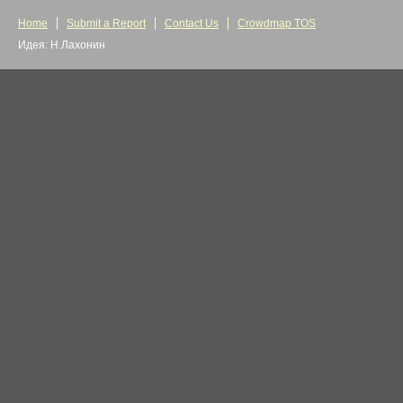
Home
Submit a Report
Contact Us
Crowdmap TOS
Идея: Н.Лахонин