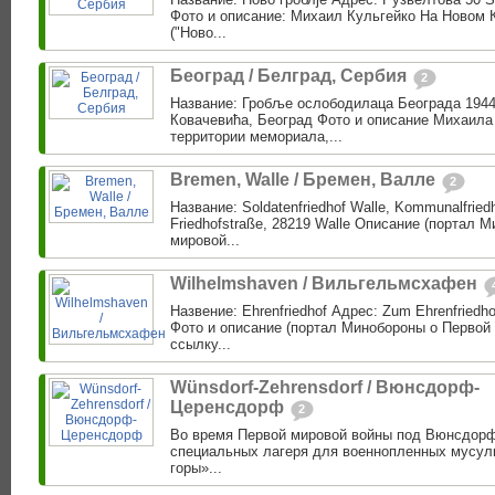
Фото и описание: Михаил Кульгейко На Новом 
("Ново...
Београд / Белград, Сербия
2
Название: Гробље ослободилаца Београда 1944
Ковачевића, Београд Фото и описание Михаила
территории мемориала,...
Bremen, Walle / Бремен, Валле
2
Название: Soldatenfriedhof Walle, Kommunalfriedh
Friedhofstraße, 28219 Walle Описание (портал 
мировой...
Wilhelmshaven / Вильгельмсхафен
Назвение: Ehrenfriedhof Адрес: Zum Ehrenfriedh
Фото и описание (портал Минобороны о Первой 
ссылку...
Wünsdorf-Zehrensdorf / Вюнсдорф-
Церенсдорф
2
Во время Первой мировой войны под Вюнсдор
специальных лагеря для военнопленных мусул
горы»...