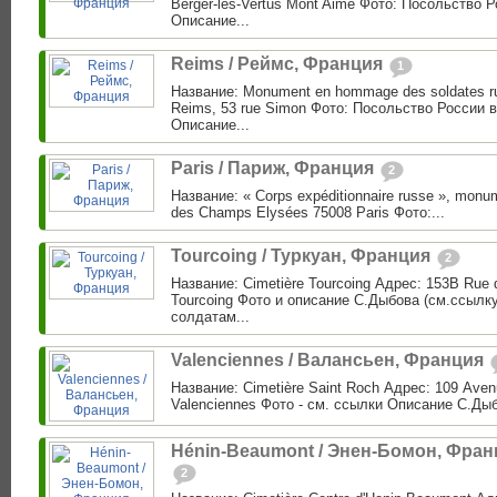
Berger-les-Vertus Mont Aimé Фото: Посольство 
Описание...
Reims / Реймс, Франция
1
Название: Monument en hommage des soldates r
Reims, 53 rue Simon Фото: Посольство России 
Описание...
Paris / Париж, Франция
2
Название: « Corps expéditionnaire russe », monu
des Champs Elysées 75008 Paris Фото:...
Tourcoing / Туркуан, Франция
2
Название: Cimetière Tourcoing Адрес: 153B Rue d
Tourcoing Фото и описание С.Дыбова (см.ссылку
солдатам...
Valenciennes / Валансьен, Франция
Название: Cimetière Saint Roch Адрес: 109 Ave
Valenciennes Фото - см. ссылки Описание С.Дыбо
Hénin-Beaumont / Энен-Бомон, Фран
2