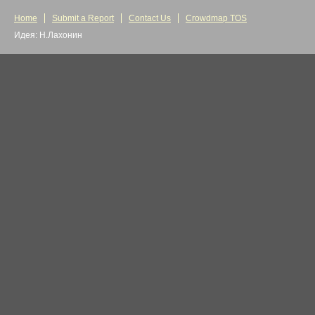
Home
Submit a Report
Contact Us
Crowdmap TOS
Идея: Н.Лахонин