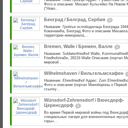
Фото и описание: Михаил Кульгейко На Новом 
("Ново...
Београд / Белград, Сербия
2
Название: Гробље ослободилаца Београда 1944
Ковачевића, Београд Фото и описание Михаила
территории мемориала,...
Bremen, Walle / Бремен, Валле
2
Название: Soldatenfriedhof Walle, Kommunalfriedh
Friedhofstraße, 28219 Walle Описание (портал 
мировой...
Wilhelmshaven / Вильгельмсхафен
Назвение: Ehrenfriedhof Адрес: Zum Ehrenfriedh
Фото и описание (портал Минобороны о Первой 
ссылку...
Wünsdorf-Zehrensdorf / Вюнсдорф-
Церенсдорф
2
Во время Первой мировой войны под Вюнсдор
специальных лагеря для военнопленных мусул
горы»...