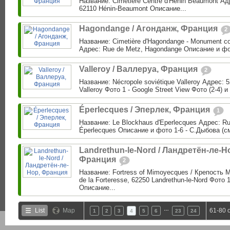
Название: Cimetière Centre d'Henin Beaumont Адр
62110 Hénin-Beaumont Описание...
Hagondange / Агонданж, Франция
2
Название: Cimetière d'Hagondange - Monument c
Адрес: Rue de Metz, Hagondange Описание и фо
Valleroy / Валлеруа, Франция
2
Название: Nécropole soviétique Valleroy Адрес: 5
Valleroy Фото 1 - Google Street View Фото (2-4) и
Éperlecques / Эперлек, Франция
1
Название: Le Blockhaus d'Eperlecques Адрес: Ru
Éperlecques Описание и фото 1-6 - С.Дыбова (см
Landrethun-le-Nord / Ландретён-ле-Н
Франция
2
Название: Fortress of Mimoyecques / Крепость
de la Forteresse, 62250 Landrethun-le-Nord Фото 
Описание...
…
List
Map
61-80 
1
2
3
4
5
6
23
24