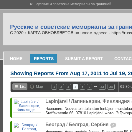
»
Русские и советские мемориалы за границей
Русские и советские мемориалы за гран
С 2020 г. КАРТА ОБНОВЛЯЕТСЯ на новом адресе - https://russi
HOME
REPORTS
SUBMIT A REPORT
CONTAC
Showing Reports From
Aug 17, 2011 to Jul 19, 
…
List
Map
61-80 
1
2
3
4
5
6
23
24
Lapinjärvi / Лапиньярви, Финляндия
Название: Neuvostoliittolaisten lentäjien muistol
Staffaksentie 66, 07810 Lapinjärvi Фото: Э.Григо
Београд / Белград, Сербия
2
Название: Ново гроблjе Адрес: Рузвелтова 50 S