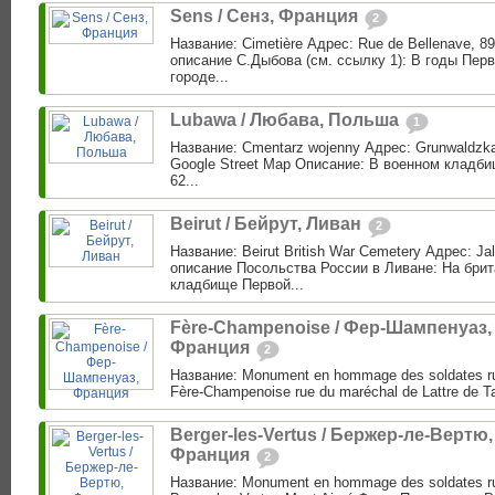
Sens / Сенз, Франция
2
Название: Cimetière Адрес: Rue de Bellenave, 8
описание С.Дыбова (см. ссылку 1): В годы Пер
городе...
Lubawa / Любава, Польша
1
Название: Cmentarz wojenny Адрес: Grunwaldzka
Google Street Map Описание: В военном кладб
62...
Beirut / Бейрут, Ливан
2
Название: Beirut British War Cemetery Адрес: Jall
описание Посольства России в Ливане: На бри
кладбище Первой...
Fère-Champenoise / Фер-Шампенуаз,
Франция
2
Название: Monument en hommage des soldates r
Fère-Champenoise rue du maréchal de Lattre de Ta
Berger-les-Vertus / Бержер-ле-Вертю,
Франция
2
Название: Monument en hommage des soldates r