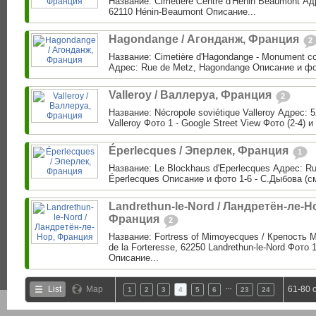
Название: Cimetière Centre d'Henin Beaumont Адр
62110 Hénin-Beaumont Описание...
Hagondange / Агонданж, Франция
2
Название: Cimetière d'Hagondange - Monument c
Адрес: Rue de Metz, Hagondange Описание и фо
Valleroy / Валлеруа, Франция
2
Название: Nécropole soviétique Valleroy Адрес: 5
Valleroy Фото 1 - Google Street View Фото (2-4) и
Éperlecques / Эперлек, Франция
1
Название: Le Blockhaus d'Eperlecques Адрес: Ru
Éperlecques Описание и фото 1-6 - С.Дыбова (см
Landrethun-le-Nord / Ландретён-ле-Н
Франция
2
Название: Fortress of Mimoyecques / Крепость
de la Forteresse, 62250 Landrethun-le-Nord Фото 
Описание...
…
List
Map
61-80 
1
2
3
4
5
6
23
24