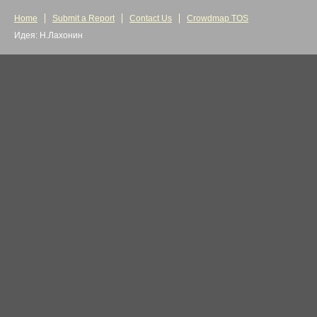
Home
Submit a Report
Contact Us
Crowdmap TOS
Идея: Н.Лахонин