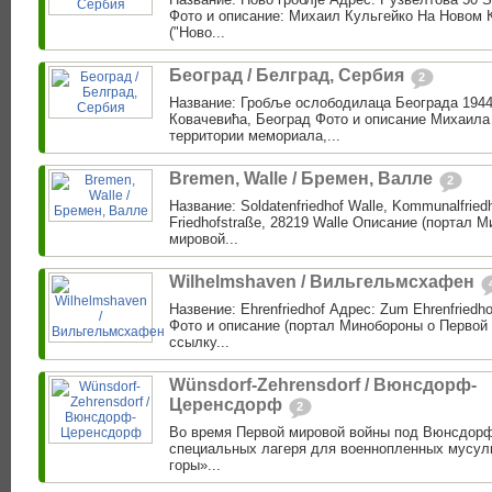
Фото и описание: Михаил Кульгейко На Новом 
("Ново...
Београд / Белград, Сербия
2
Название: Гробље ослободилаца Београда 1944
Ковачевића, Београд Фото и описание Михаила
территории мемориала,...
Bremen, Walle / Бремен, Валле
2
Название: Soldatenfriedhof Walle, Kommunalfriedh
Friedhofstraße, 28219 Walle Описание (портал 
мировой...
Wilhelmshaven / Вильгельмсхафен
Назвение: Ehrenfriedhof Адрес: Zum Ehrenfriedh
Фото и описание (портал Минобороны о Первой 
ссылку...
Wünsdorf-Zehrensdorf / Вюнсдорф-
Церенсдорф
2
Во время Первой мировой войны под Вюнсдор
специальных лагеря для военнопленных мусул
горы»...