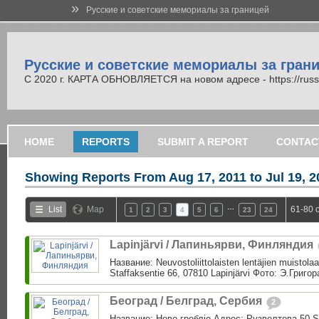
»
Русские и советские мемориалы за границей
Русские и советские мемориалы за гран
С 2020 г. КАРТА ОБНОВЛЯЕТСЯ на новом адресе - https://russi
HOME
REPORTS
SUBMIT A REPORT
CONTAC
Showing Reports From
Aug 17, 2011 to Jul 19, 
…
List
Map
61-80 
1
2
3
4
5
6
23
24
Lapinjärvi / Лапиньярви, Финляндия
Название: Neuvostoliittolaisten lentäjien muistol
Staffaksentie 66, 07810 Lapinjärvi Фото: Э.Григо
Београд / Белград, Сербия
2
Название: Ново гроблjе Адрес: Рузвелтова 50 S