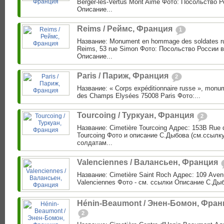
Berger-les-Vertus Mont Aimé Фото: Посольство 
Описание...
Reims / Реймс, Франция
1
Название: Monument en hommage des soldates r
Reims, 53 rue Simon Фото: Посольство России 
Описание...
Paris / Париж, Франция
2
Название: « Corps expéditionnaire russe », monu
des Champs Elysées 75008 Paris Фото:...
Tourcoing / Туркуан, Франция
2
Название: Cimetière Tourcoing Адрес: 153B Rue d
Tourcoing Фото и описание С.Дыбова (см.ссылку
солдатам...
Valenciennes / Валансьен, Франция
Название: Cimetière Saint Roch Адрес: 109 Ave
Valenciennes Фото - см. ссылки Описание С.Дыбо
Hénin-Beaumont / Энен-Бомон, Фран
2