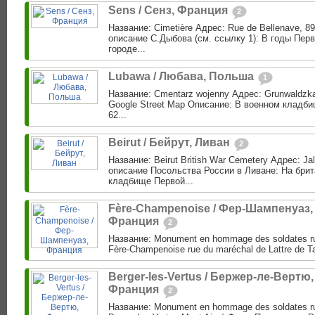
Sens / Сенз, Франция
2
Название: Cimetière Адрес: Rue de Bellenave, 8
описание С.Дыбова (см. ссылку 1): В годы Пер
городе...
Lubawa / Любава, Польша
1
Название: Cmentarz wojenny Адрес: Grunwaldzka
Google Street Map Описание: В военном кладб
62...
Beirut / Бейрут, Ливан
2
Название: Beirut British War Cemetery Адрес: Jall
описание Посольства России в Ливане: На бри
кладбище Первой...
Fère-Champenoise / Фер-Шампенуаз,
Франция
2
Название: Monument en hommage des soldates r
Fère-Champenoise rue du maréchal de Lattre de Ta
Berger-les-Vertus / Бержер-ле-Вертю,
Франция
2
Название: Monument en hommage des soldates r