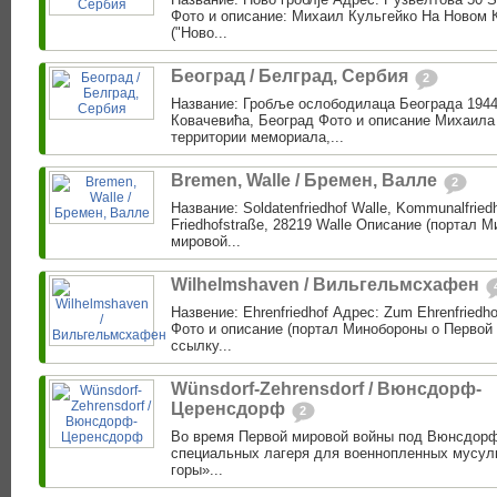
Фото и описание: Михаил Кульгейко На Новом 
("Ново...
Београд / Белград, Сербия
2
Название: Гробље ослободилаца Београда 1944
Ковачевића, Београд Фото и описание Михаила
территории мемориала,...
Bremen, Walle / Бремен, Валле
2
Название: Soldatenfriedhof Walle, Kommunalfriedh
Friedhofstraße, 28219 Walle Описание (портал 
мировой...
Wilhelmshaven / Вильгельмсхафен
Назвение: Ehrenfriedhof Адрес: Zum Ehrenfriedh
Фото и описание (портал Минобороны о Первой 
ссылку...
Wünsdorf-Zehrensdorf / Вюнсдорф-
Церенсдорф
2
Во время Первой мировой войны под Вюнсдор
специальных лагеря для военнопленных мусул
горы»...