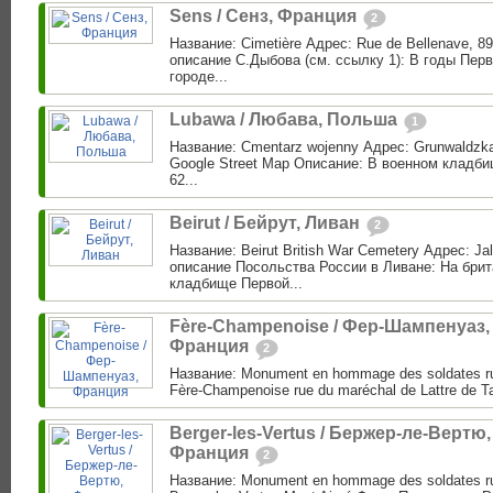
Sens / Сенз, Франция
2
Название: Cimetière Адрес: Rue de Bellenave, 8
описание С.Дыбова (см. ссылку 1): В годы Пер
городе...
Lubawa / Любава, Польша
1
Название: Cmentarz wojenny Адрес: Grunwaldzka
Google Street Map Описание: В военном кладб
62...
Beirut / Бейрут, Ливан
2
Название: Beirut British War Cemetery Адрес: Jall
описание Посольства России в Ливане: На бри
кладбище Первой...
Fère-Champenoise / Фер-Шампенуаз,
Франция
2
Название: Monument en hommage des soldates r
Fère-Champenoise rue du maréchal de Lattre de Ta
Berger-les-Vertus / Бержер-ле-Вертю,
Франция
2
Название: Monument en hommage des soldates r