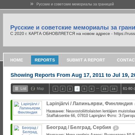
»
Русские и советские мемориалы за границей
Русские и советские мемориалы за гран
С 2020 г. КАРТА ОБНОВЛЯЕТСЯ на новом адресе - https://russi
HOME
REPORTS
SUBMIT A REPORT
CONTAC
Showing Reports From
Aug 17, 2011 to Jul 19, 
…
List
Map
61-80 
1
2
3
4
5
6
23
24
Lapinjärvi / Лапиньярви, Финляндия
Название: Neuvostoliittolaisten lentäjien muistol
Staffaksentie 66, 07810 Lapinjärvi Фото: Э.Григо
Београд / Белград, Сербия
2
Название: Ново гроблjе Адрес: Рузвелтова 50 S