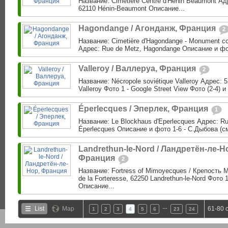
Название: Cimetière Centre d'Henin Beaumont Адр
62110 Hénin-Beaumont Описание...
Hagondange / Агонданж, Франция
2
Название: Cimetière d'Hagondange - Monument c
Адрес: Rue de Metz, Hagondange Описание и фо
Valleroy / Валлеруа, Франция
2
Название: Nécropole soviétique Valleroy Адрес: 5
Valleroy Фото 1 - Google Street View Фото (2-4) и
Éperlecques / Эперлек, Франция
1
Название: Le Blockhaus d'Eperlecques Адрес: Ru
Éperlecques Описание и фото 1-6 - С.Дыбова (см
Landrethun-le-Nord / Ландретён-ле-Н
Франция
2
Название: Fortress of Mimoyecques / Крепость
de la Forteresse, 62250 Landrethun-le-Nord Фото 
Описание...
…
List
Map
61-80 
1
2
3
4
5
6
23
24