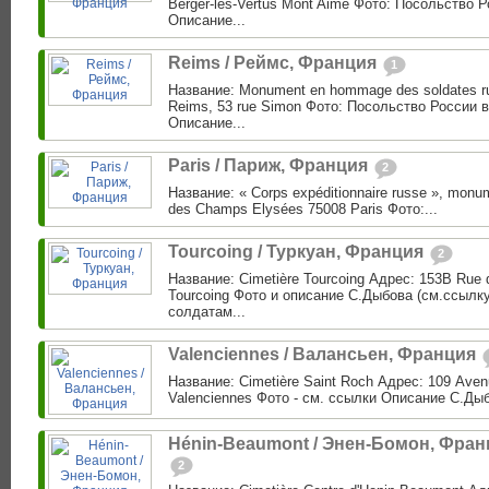
Berger-les-Vertus Mont Aimé Фото: Посольство 
Описание...
Reims / Реймс, Франция
1
Название: Monument en hommage des soldates r
Reims, 53 rue Simon Фото: Посольство России 
Описание...
Paris / Париж, Франция
2
Название: « Corps expéditionnaire russe », monu
des Champs Elysées 75008 Paris Фото:...
Tourcoing / Туркуан, Франция
2
Название: Cimetière Tourcoing Адрес: 153B Rue d
Tourcoing Фото и описание С.Дыбова (см.ссылку
солдатам...
Valenciennes / Валансьен, Франция
Название: Cimetière Saint Roch Адрес: 109 Ave
Valenciennes Фото - см. ссылки Описание С.Дыбо
Hénin-Beaumont / Энен-Бомон, Фран
2