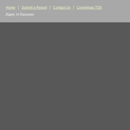
Home
Submit a Report
Contact Us
Crowdmap TOS
Идея: Н.Лахонин