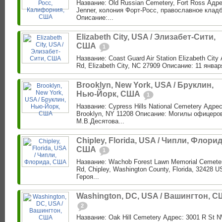
Название: Old Russian Cemetery, Fort Ross Адре
Jenner, колония Форт-Росс, православное клад
Описание:...
Elizabeth City, USA / Элизабет-Сити,
США
1
Название: Coast Guard Air Station Elizabeth City
Rd, Elizabeth City, NC 27909 Описание: 11 января 
Brooklyn, New York, USA / Бруклин,
Нью-Йорк, США
1
Название: Cypress Hills National Cemetery Адре
Brooklyn, NY 11208 Описание: Могилы офицеро
М.В.Десятова...
Chipley, Florida, USA / Чипли, Флорид
США
1
Название: Wachob Forest Lawn Memorial Cemeter
Rd, Chipley, Washington County, Florida, 32428
Героя...
Washington, DC, USA / Вашингтон, 
2
Название: Oak Hill Cemetery Адрес: 3001 R St 