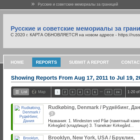
»
Русские и советские мемориалы за границей
Русские и советские мемориалы за гран
С 2020 г. КАРТА ОБНОВЛЯЕТСЯ на новом адресе - https://russi
HOME
REPORTS
SUBMIT A REPORT
CONTAC
Showing Reports From
Aug 17, 2011 to Jul 19, 
…
List
Map
1-20 of
1
2
3
4
5
6
23
24
Rudkøbing, Denmark / Рудкёбинг, Да
3
Названия: 1. Mindesten ved Påø (памятный каме
Kirkegård (кладбище) 3. Tranekær Kirkegård...
Brooklyn, New York, USA / Бруклин,