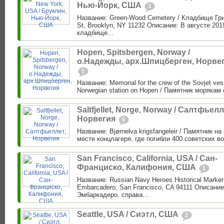
Нью-Йорк, США
3
Название: Green-Wood Cemetery / Кладбище Гри
St, Brooklyn, NY 11232 Описание: В августе 201
кладбище...
Hopen, Spitsbergen, Norway /
о.Надежды, арх.Шпицберген, Норве
1
Название: Memorial for the crew of the Sovjet vess
Norwegian station on Hopen / Памятник морякам 
Saltfjellet, Norge, Norway / Салтфьелл
Норвегия
5
Название: Bjørnelva krigsfangeleir / Памятник н
месте концлагеря, где погибли 400 советских в
San Francisco, California, USA / Сан-
Франциско, Калифония, США
1
Название: Russian Navy Heroes Historical Marke
Embarcadero, San Francisco, CA 94111 Описание
Эмбаркадеро, справа...
Seattle, USA / Сиэтл, США
2