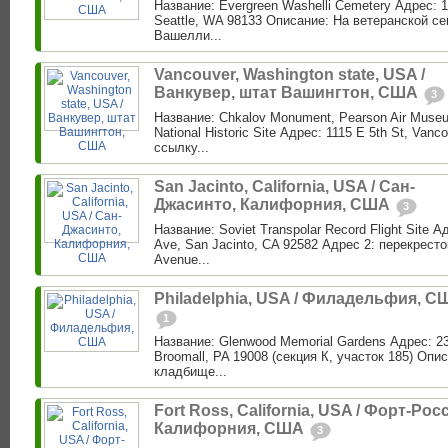
Название: Evergreen Washelli Cemetery Адрес: 1
Seattle, WA 98133 Описание: На ветеранской с
Вашелли...
Vancouver, Washington state, USA /
Ванкувер, штат Вашингтон, США
3
Название: Chkalov Monument, Pearson Air Museu
National Historic Site Адрес: 1115 E 5th St, Van
ссылку...
San Jacinto, California, USA / Сан-
Джасинто, Калифорния, США
3
Название: Soviet Transpolar Record Flight Site 
Ave, San Jacinto, CA 92582 Адрес 2: перекресто
Avenue...
Philadelphia, USA / Филадельфия, С
1
Название: Glenwood Memorial Gardens Адрес: 23
Broomall, PA 19008 (секция К, участок 185) Опис
кладбище...
Fort Ross, California, USA / Форт-Росс
Калифорния, США
3