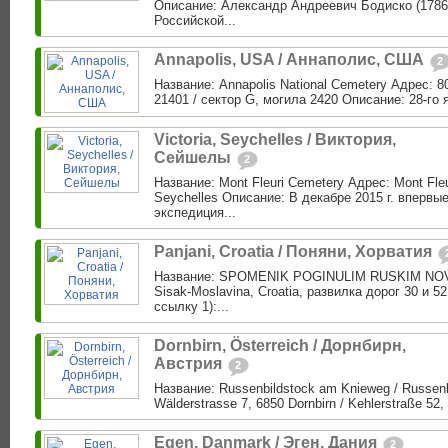
Описание: Александр Андреевич Бодиско (1786
Российской...
Annapolis, USA / Аннаполис, США
2
Название: Annapolis National Cemetery Адрес: 8
21401 / сектор G, могила 2420 Описание: 28-го я
Victoria, Seychelles / Виктория,
Сейшелы
2
Название: Mont Fleuri Cemetery Адрес: Mont Fleu
Seychelles Описание: В декабре 2015 г. впервые
экспедиция...
Panjani, Croatia / Поняни, Хорватия
Название: SPOMENIK POGINULIM RUSKIM NOVI
Sisak-Moslavina, Croatia, развилка дорог 30 и 5
ссылку 1):...
Dornbirn, Österreich / Дорнбирн,
Австрия
2
Название: Russenbildstock am Knieweg / Russen
Wälderstrasse 7, 6850 Dornbirn / Kehlerstraße 52, 
Egen, Danmark / Эген, Дания
2