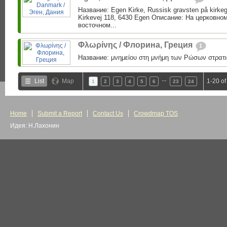
Название: Egen Kirke, Russisk gravsten på kirke
Kirkevej 118, 6430 Egen Описание: На церковно
восточном...
Φλωρίνης / Флорина, Греция
1
Название: μνημείου στη μνήμη των Ρώσων στρατι
…
List
Map
1-20 of
1
2
3
4
5
6
23
24
Home
Submit a Report
Contact Us
Crowdmap TOS
Идея: Н.Лахонин