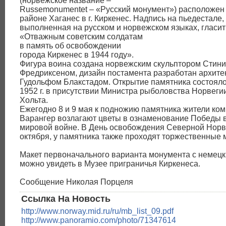
(норвежское название –
Russemonumentet – «Русский монумент») расположен
районе Хаганес в г. Киркенес. Надпись на пьедестале,
выполненная на русском и норвежском языках, гласит
«Отважным советским солдатам
в память об освобождении
города Киркенес в 1944 году».
Фигура воина создана норвежским скульптором Стин
Фредриксеном, дизайн постамента разработан архите
Гудольфом Блакстадом. Открытие памятника состояло
1952 г. в присутствии Министра рыболовства Норвеги
Хольта.
Ежегодно 8 и 9 мая к подножию памятника жители ко
Варангер возлагают цветы в ознаменование Победы 
мировой войне. В День освобождения Северной Норв
октября, у памятника также проходят торжественные 
Макет первоначального варианта монумента с немец
можно увидеть в Музее приграничья Киркенеса.
Сообщение Николая Порцеля
Ссылка На Новость
http://www.norway.mid.ru/ru/mb_list_09.pdf
http://www.panoramio.com/photo/71347614