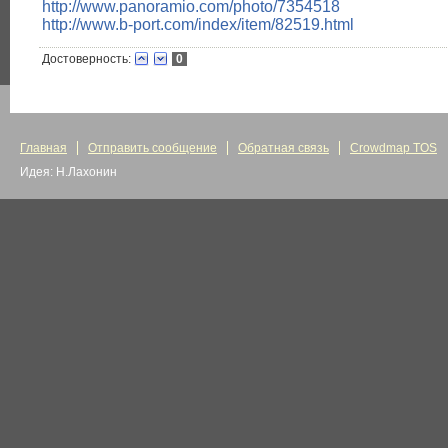
http://www.panoramio.com/photo/7354518
http://www.b-port.com/index/item/82519.html
Достоверность:
0
Главная
Отправить сообщение
Обратная связь
Crowdmap TOS
Идея: Н.Лахонин