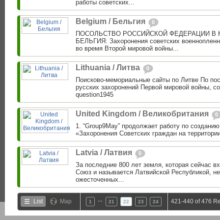
работы советских...
Belgium / Бельгия
0
ПОСОЛЬСТВО РОССИЙСКОЙ ФЕДЕРАЦИИ В 
БЕЛЬГИЯ: Захоронения советских военнопленны
во время Второй мировой войны...
Lithuania / Литва
0
Поисково-мемориальные сайты по Литве По пос
русских захоронений Первой мировой войны, с
question1945
United Kingdom / Великобритания
0
1. “Group9May” продолжает работу по создани
«Захоронения Советских граждан на территории
Latvia / Латвия
0
За последние 800 лет земля, которая сейчас в
Союз и называется Латвийской Республикой, н
ожесточенных...
…
List
Map
421-440 of 476 Re
1
21
22
23
24