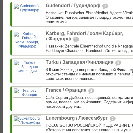
Gudendorf / Гудендорф
2
Название: Russischer Ehrenfriedhof Адрес: Viert
Описание: лагерь занимал площадь около гекта
советскими...
Karberg, Fahrdorf / холм Карберг,
г.Фардорф
1
Название: Zentrale Ehrenfriedhof und die Kriegsgr
Haddebyer Chaussee - Bundesstraße 76, съезд по
Turku / Западная Финляндия
0
8-9 мая 2009 года впервые в Западной Финлян
открыты стенды с именами погибших в период 
советских военнопленных....
France / Франция
2
Сайт Cергея Дыбова, посвященный, солдатам 
армии, воевавшим во Франции. Содержит инфо
некоторым другим...
Luxembourg / Люксембург
0
ПОСОЛЬСТВО РОССИЙСКОЙ ФЕДЕРАЦИИ В Л
«Захоронения советских военнопленных и угна