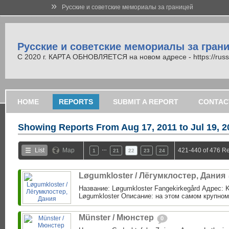
»
Русские и советские мемориалы за границей
Русские и советские мемориалы за гран
С 2020 г. КАРТА ОБНОВЛЯЕТСЯ на новом адресе - https://russi
HOME
REPORTS
SUBMIT A REPORT
CONTAC
Showing Reports From
Aug 17, 2011 to Jul 19, 
…
List
Map
421-440 of 476 Re
1
21
22
23
24
Løgumkloster / Лёгумклостер, Дания
Название: Løgumkloster Fangekirkegård Адрес: K
Løgumkloster Описание: на этом самом крупно
Münster / Мюнстер
0