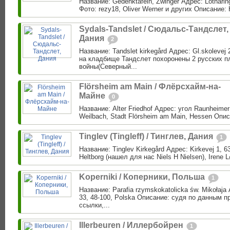
Название: Gedenktafeln, Zwinger Адрес: Lotharin
Фото: rezy18, Oliver Werner и других Описание:
Sydals-Tandslet / Сюдальс-Тандслет,
Дания
2
Название: Tandslet kirkegård Адрес: Gl.skolevej
на кладбище Тандслет похоронены 2 русских п
войны(Северный...
Flörsheim am Main / Флёрсхайм-на-
Майне
0
Название: Alter Friedhof Адрес: угол Raunheimer 
Weilbach, Stadt Flörsheim am Main, Hessen Опис
Tinglev (Tingleff) / Тинглев, Дания
1
Название: Tinglev Kirkegård Адрес: Kirkevej 1, 6
Heltborg (нашел для нас Niels H Nielsen), Irene L
Koperniki / Коперники, Польша
1
Название: Parafia rzymskokatolicka św. Mikołaja 
33, 48-100, Polska Описание: судя по данным 
ссылки,...
Illerbeuren / Иллербойрен
1