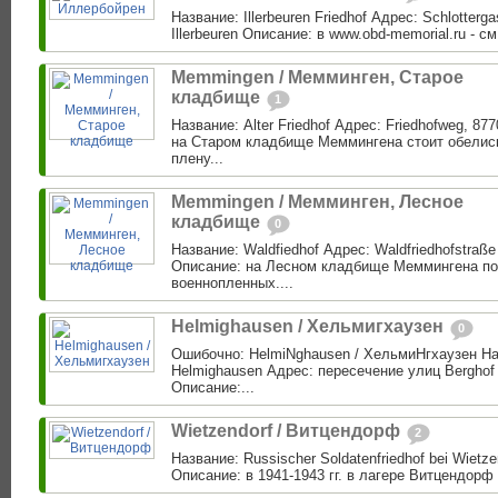
Название: Illerbeuren Friedhof Адрес: Schlotterg
Illerbeuren Описание: в www.obd-memorial.ru - см.
Memmingen / Мемминген, Старое
кладбище
1
Название: Alter Friedhof Адрес: Friedhofweg, 
на Старом кладбище Меммингена стоит обелис
плену...
Memmingen / Мемминген, Лесное
кладбище
0
Название: Waldfiedhof Адрес: Waldfriedhofstraß
Описание: на Лесном кладбище Меммингена по
военнопленных....
Helmighausen / Хельмигхаузен
0
Ошибочно: HelmiNghausen / ХельмиНгхаузен Наз
Helmighausen Адрес: пересечение улиц Berghof -
Описание:...
Wietzendorf / Витцендорф
2
Название: Russischer Soldatenfriedhof bei Wietze
Описание: в 1941-1943 гг. в лагере Витцендорф 