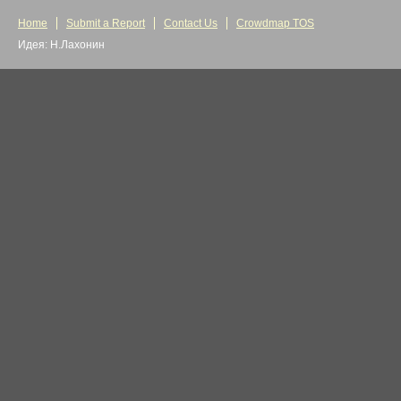
Home
Submit a Report
Contact Us
Crowdmap TOS
Идея: Н.Лахонин