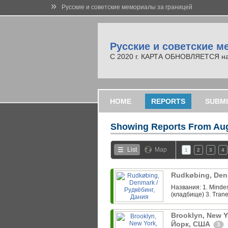
»
Русские и советские мемориалы за границей
Русские и советские м
С 2020 г. КАРТА ОБНОВЛЯЕТСЯ на но
HOME
REPORTS
SUBMI
Showing Reports From
Aug
List
Map
1
2
3
4
Rudkøbing, Den
Названия: 1. Minde
(кладбище) 3. Trane
Brooklyn, New Y
Йорк, США
3