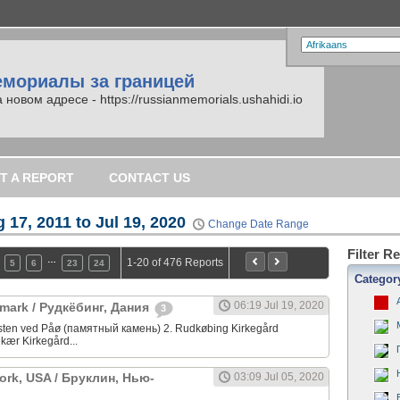
емориалы за границей
вом адресе - https://russianmemorials.ushahidi.io
T A REPORT
CONTACT US
 17, 2011 to Jul 19, 2020
Change Date Range
Filter R
…
1-20 of 476 Reports
5
6
23
24
Categor
06:19 Jul 19, 2020
mark / Рудкёбинг, Дания
3
sten ved Påø (памятный камень) 2. Rudkøbing Kirkegård
kær Kirkegård...
ork, USA / Бруклин, Нью-
03:09 Jul 05, 2020