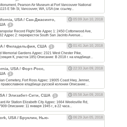
Monument, Pearson Air Museum at Fort Vancouver National
 1115 E 5th St, Vancouver, WA, USA (см. ссылку...
ifornia, USA / Сан-Джасинто,
05:09 Jun 10, 2018
США
3
anspolar Record Flight Site Адрес 1: 2450 Cottonwood Ave,
82 Адрес 2: перекресток South San Jacinto Avenue...
01:41 Jun 10, 2018
USA / Филадельфия, США
1
 Memorial Gardens Адрес: 2321 West Chester Pike,
(секция К, участок 185) Описание: В 2018 г. на кладбище...
ornia, USA / Форт-Росс,
22:33 Jun 09, 2018
США
3
an Cemetery, Fort Ross Адрес: 19005 Coast Hwy, Jenner,
 православное кладбище русской колонии Описание:...
05:58 Jun 09, 2018
 USA / Элизабет-Сити, США
1
rd Air Station Elizabeth City Адрес: 1664 Weeksville Rd,
7909 Описание: 11 января 1945 г., в 22 часа...
ork, USA / Бруклин, Нью-
06:29 Jun 05, 2018