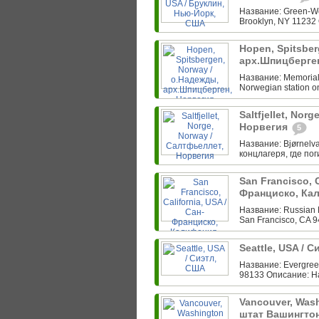
Название: Green-Wo
Brooklyn, NY 11232 
Hopen, Spitsber
арх.Шпицберге
Название: Memorial f
Norwegian station o
Saltfjellet, Nor
Норвегия
5
Название: Bjørnelva
концлагеря, где по
San Francisco, C
Франциско, Ка
Название: Russian 
San Francisco, CA 
Seattle, USA / 
Название: Evergreen
98133 Описание: Н
Vancouver, Wash
штат Вашингто