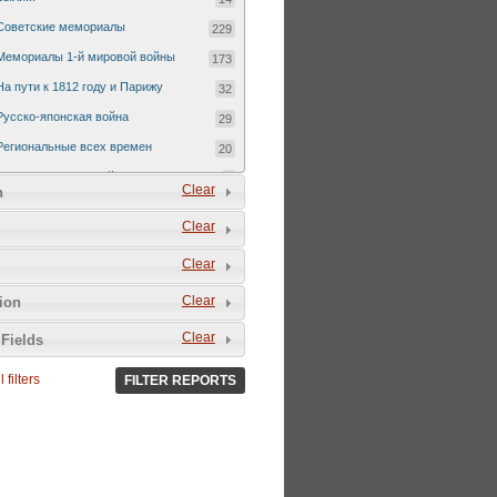
Советские мемориалы
229
Мемориалы 1-й мировой войны
173
На пути к 1812 году и Парижу
32
Русско-японская война
29
Региональные всех времен
20
Русско-турецкая война 1877-1878
7
Clear
n
Clear
Clear
Clear
tion
Clear
Fields
 filters
FILTER REPORTS