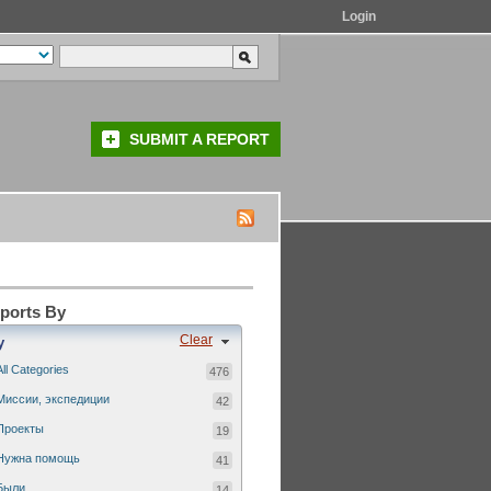
Login
SUBMIT A REPORT
eports By
Clear
y
All Categories
476
Миссии, экспедиции
42
Проекты
19
Нужна помощь
41
Были...
14