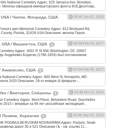
ills National Cemetery Адрес: 625 Jamaica Ave, Brooklyn,
: Могилы офицеров императорского флота М.В.Десятова...
a, USA / Чипли, Флорида, США
05:46 Jun 01, 2018
orest Lawn Memorial Cemetery Адрес: 912 Brickyard Rd,
 County, Florida, 32428 USA Описание: могила Героя...
08:58 Feb 10, 2017
, USA / Вашингтон, США
2
 Cemetery Адрес: 3001 R St NW, Washington, DC 20007
др Андреевич Бодиско (1786-1854) был посланником
07:04 Feb 06, 2017
 / Аннаполис, США
2
 National Cemetery Адрес: 800 West St, Annapolis, MD
огила 2420 Описание: 28-го января (4 февраля -...
23:46 Oct 13, 2016
elles / Виктория, Сейшелы
2
ri Cemetery Адрес: Mont Fleuri, Belvedere Road, Seychelles
е 2015 г. впервые за 99 лет российская экспедиция...
23:48 Sep 02, 2016
a / Поняни, Хорватия
2
K POGINULIM RUSKIM NOVINARIMA Адрес: Panjani, Sisak-
развилка дорог 30 и 521 Описание (Ъ - см. ссылку 1):...