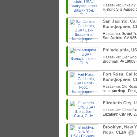
Название: Chkalov 
Historic Site Адрес:
San Jacinto, Cal
Калифорния, 
Название: Soviet Tr
San Jacinto, CA 925
Philadelphia, 
Название: Glenwood
Broomall, PA 19008 
Fort Ross, Calif
Калифорния, 
Название: Old Russi
колония Форт-Росс,
Elizabeth City,
Название: Coast Gua
Elizabeth City, NC 2
Brooklyn, New Y
Йорк, США
1