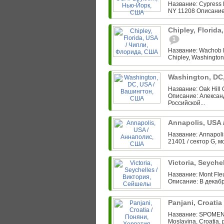
Название: Cypress H
NY 11208 Описание
Chipley, Florid
1
Название: Wachob F
Chipley, Washington
Washington, DC
Название: Oak Hill
Описание: Алексан
Российской...
Annapolis, USA
Название: Annapolis
21401 / сектор G, м
Victoria, Seych
Название: Mont Fleu
Описание: В декабр
Panjani, Croati
Название: SPOMENI
Moslavina, Croatia, 