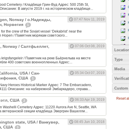
od Cemetery / Кладбище Грин-Вуд Адрес: 500 25th St,
Описание: В августе 2019 г. на историческом кладбище...
gen, Norway / о.Надежды,
07:47 Nov 11, 2019
н, Норвегия
1
or the crew of the Sovjet vessel ‘Dekabrist’ near the
n Hopen / Памятник морякам советского...
ge, Norway / Салтфьеллет,
07:06 Oct 08, 2019
Locatio
 krigsfangeleir / Памятник на реке Бьёрнельва на месте
Type
гибли 400 советских военнопленных Адрес:...
Media
alifornia, USA / Сан-
05:34 Oct 07, 2019
лифония, США
Verifica
1
Navy Heroes Historical Marker Адрес: 7 The Embarcadero,
Custom 
94111 Описание: на набережной Эмбаркадеро, справа...
Reset all
06:33 Apr 19, 2019
Сиэтл, США
2
 Washelli Cemetery Адрес: 11220 Aurora Ave N, Seattle, WA
а ветеранской секции кладбища Эвергрин Вашелли...
ington state, USA / Ванкувер,
08:45 Jun 10, 2018
н, США
3