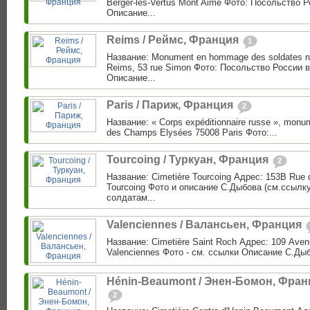
Berger-les-Vertus Mont Aimé Фото: Посольство 
Описание...
Reims / Реймс, Франция
1
Название: Monument en hommage des soldates r
Reims, 53 rue Simon Фото: Посольство России 
Описание...
Paris / Париж, Франция
2
Название: « Corps expéditionnaire russe », monu
des Champs Elysées 75008 Paris Фото:...
Tourcoing / Туркуан, Франция
2
Название: Cimetière Tourcoing Адрес: 153B Rue d
Tourcoing Фото и описание С.Дыбова (см.ссылку
солдатам...
Valenciennes / Валансьен, Франция
Название: Cimetière Saint Roch Адрес: 109 Ave
Valenciennes Фото - см. ссылки Описание С.Дыбо
Hénin-Beaumont / Энен-Бомон, Фран
2