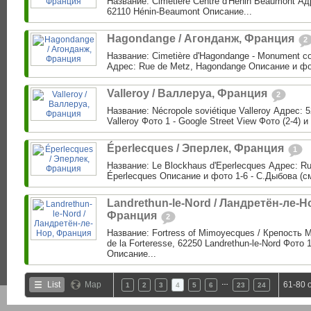
Название: Cimetière Centre d'Henin Beaumont Адр
62110 Hénin-Beaumont Описание...
Hagondange / Агонданж, Франция
2
Название: Cimetière d'Hagondange - Monument c
Адрес: Rue de Metz, Hagondange Описание и фо
Valleroy / Валлеруа, Франция
2
Название: Nécropole soviétique Valleroy Адрес: 5
Valleroy Фото 1 - Google Street View Фото (2-4) и
Éperlecques / Эперлек, Франция
1
Название: Le Blockhaus d'Eperlecques Адрес: Ru
Éperlecques Описание и фото 1-6 - С.Дыбова (см
Landrethun-le-Nord / Ландретён-ле-Н
Франция
2
Название: Fortress of Mimoyecques / Крепость
de la Forteresse, 62250 Landrethun-le-Nord Фото 
Описание...
…
List
Map
61-80 
1
2
3
4
5
6
23
24