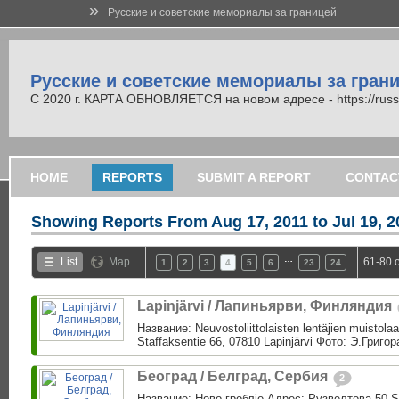
»
Русские и советские мемориалы за границей
Русские и советские мемориалы за гран
С 2020 г. КАРТА ОБНОВЛЯЕТСЯ на новом адресе - https://russi
HOME
REPORTS
SUBMIT A REPORT
CONTAC
Showing Reports From
Aug 17, 2011 to Jul 19, 
…
List
Map
61-80 
1
2
3
4
5
6
23
24
Lapinjärvi / Лапиньярви, Финляндия
Название: Neuvostoliittolaisten lentäjien muistol
Staffaksentie 66, 07810 Lapinjärvi Фото: Э.Григо
Београд / Белград, Сербия
2
Название: Ново гроблjе Адрес: Рузвелтова 50 S