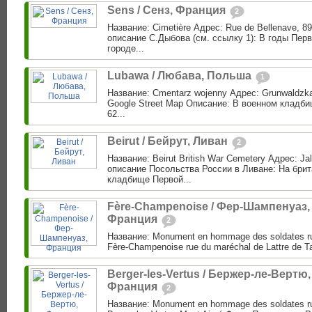
Sens / Сенз, Франция
2
Название: Cimetière Адрес: Rue de Bellenave, 8
описание С.Дыбова (см. ссылку 1): В годы Пер
городе...
Lubawa / Любава, Польша
1
Название: Cmentarz wojenny Адрес: Grunwaldzka
Google Street Map Описание: В военном кладб
62...
Beirut / Бейрут, Ливан
2
Название: Beirut British War Cemetery Адрес: Jall
описание Посольства России в Ливане: На бри
кладбище Первой...
Fère-Champenoise / Фер-Шампенуаз,
Франция
2
Название: Monument en hommage des soldates r
Fère-Champenoise rue du maréchal de Lattre de Ta
Berger-les-Vertus / Бержер-ле-Вертю,
Франция
2
Название: Monument en hommage des soldates r