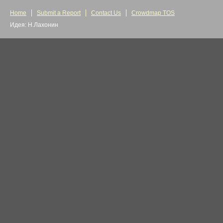
Home
Submit a Report
Contact Us
Crowdmap TOS
Идея: Н.Лахонин