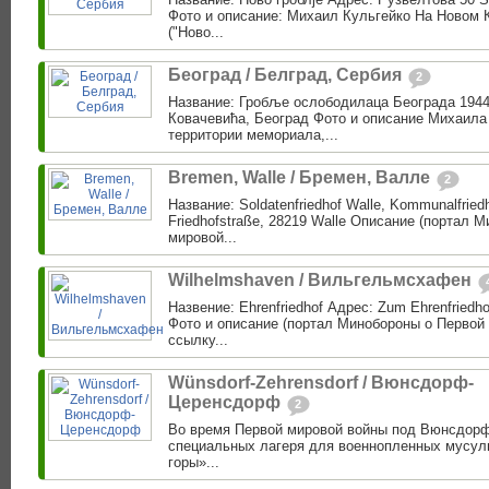
Фото и описание: Михаил Кульгейко На Новом 
("Ново...
Београд / Белград, Сербия
2
Название: Гробље ослободилаца Београда 1944
Ковачевића, Београд Фото и описание Михаила
территории мемориала,...
Bremen, Walle / Бремен, Валле
2
Название: Soldatenfriedhof Walle, Kommunalfriedh
Friedhofstraße, 28219 Walle Описание (портал 
мировой...
Wilhelmshaven / Вильгельмсхафен
Назвение: Ehrenfriedhof Адрес: Zum Ehrenfriedh
Фото и описание (портал Минобороны о Первой 
ссылку...
Wünsdorf-Zehrensdorf / Вюнсдорф-
Церенсдорф
2
Во время Первой мировой войны под Вюнсдор
специальных лагеря для военнопленных мусул
горы»...