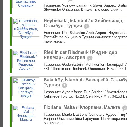
Название: Vojnový pamätník Slavín Адрес: Bratis
Slovensko Описание: В память о советских...
Heybeliada, İstanbul / о.Хейбелиада,
Стамбул, Турция
2
Название: Rus Subayları Anıtı Адрес: Heybeliada
Российская община в Турции собирает средства
памятника...
Ried in der Riedmark / Рид ин дер
Ридмарк, Австрия
2
Название: Gedenkstein "Mühlviertler Hasenjagd" 
4312 Ried in der Riedmark Описание: В мае 2001.
Bakırköy, İstanbul / Бакыркёй, Стамб
Турция
1
Название: Ayastefanos Rus Abidesi / Ayastefanos
Çekmece Yolu Cd No:28, Şenlikköy Mh., 34153 Bakı
Floriana, Malta / Флориана, Мальта
2
Название: Msida Bastions Cemetery Адрес: Triq V
Furjana Описание Irina Lajteynen: На мемориа
бастионс...