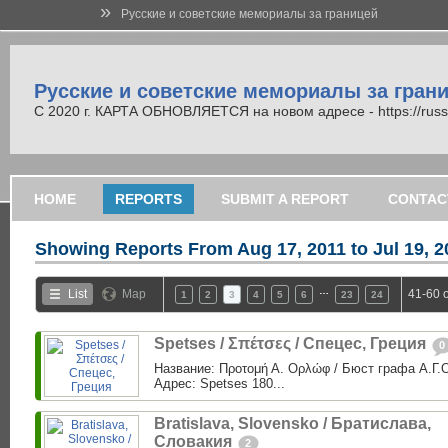
»
Русские и советские мемориалы за границей
Русские и советские мемориалы за гран
С 2020 г. КАРТА ОБНОВЛЯЕТСЯ на новом адресе - https://russi
HOME
REPORTS
SUBMIT A REPORT
CONTAC
Showing Reports From
Aug 17, 2011 to Jul 19, 
…
List
Map
41-60 
1
2
3
4
5
6
23
24
Spetses / Σπέτσες / Спецес, Греция
0
Название: Προτομή Α. Ορλώφ / Бюст графа А.Г
Адрес: Spetses 180...
Bratislava, Slovensko / Братислава,
Словакия
2