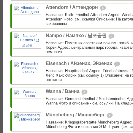
Attendorn / Аттендорн
3
Название: Kath. Friedhof Attendorn Адрес: Windh
Attendorn Фото: см. ссылки Описание: На като
захоронены...
Nampo / Нампхо / 남포공원
2
Название: Памятник советским воинам, погибш
Кореи Адрес: центральный парк города, кварта
немногих...
Eisenach / Айзенах, Эйзенах
1
Название: Hauptfriedhof Адрес: Friedhofstrasse,
Лепс Ханс-Улрих (см. ссылку 1) Описание: на 
покоятся...
Wanna / Ванна
2
Название: Gemeindefriedhof / Soldatenriedhof Ад
Wanna Фото и описание - см. ссылки: На кладб
Müncheberg / Мюнхеберг
2
Название: Kriegsgräberstätte Müncheberg Адрес: 
Müncheberg Фото и описание Э.М.Птухин (см. сс