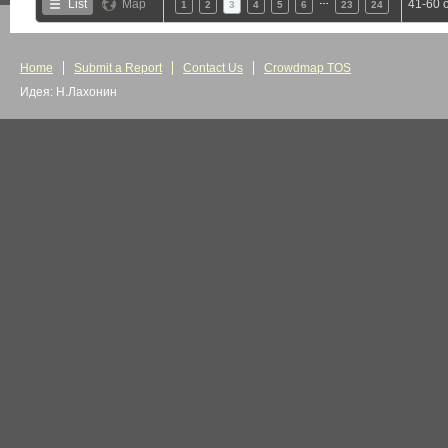
…
List
Map
41-60 
1
2
3
4
5
6
23
24
Home
Submit a Report
Contact Us
Crowdmap TOS
Идея: Н.Лахонин