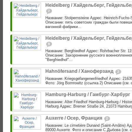
Heidelberg / Хайдельберг, Гейдельбе
7
Название: Stolpernsteine Адрес: Heinrich-Fuchs-S
Описание: пять советских граждан были повеш
вагонной фабрики...
Heidelberg / Хайдельберг, Гейдельбе
9
Название: Bergfriedhof Адрес: Rohrbacher Str. 11
Описание: Захоронение русского военнопленно
"Bergfriedhof"...
Hahnöfersand / Ханоферзанд
2
Название: Kriegsgefangenenfriedhof Адрес: 2163
Фото: Jörg Bomrowitz (ссылка 2) Описание (см. 
Hamburg-Harburg / Гамбург-Харбург
Название: Alter Friedhof Hamburg-Harburg / Histo
Harburg Адрес: Bremer Straße 24, 21073 Hamburg
Auxerre ‎/ Осер, Франция
2
Название: Le cimetière Dunand (Saint-Amâtre) А
89000 Auxerre ‎ Фото и описание С.Дыбова (см. с