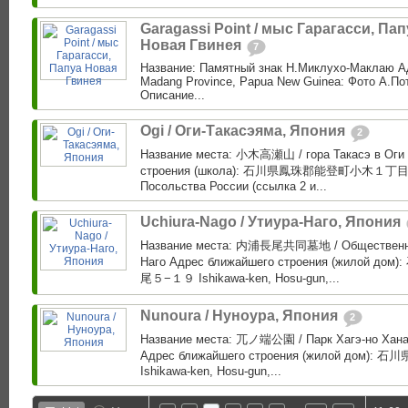
Garagassi Point / мыс Гарагасси, Пап
Новая Гвинея
7
Название: Памятный знак Н.Миклухо-Маклаю Адр
Madang Province, Papua New Guinea: Фото А.Пот
Описание...
Ogi / Оги-Такасэяма, Япония
2
Название места: 小木高瀬山 / гора Такасэ в Оги
строения (школа): 石川県鳳珠郡能登町小木１丁目１
Посольства России (ссылка 2 и...
Uchiura-Nago / Утиура-Наго, Япония
Название места: 内浦長尾共同墓地 / Общественно
Наго Адрес ближайшего строения (жило
尾５−１９ Ishikawa-ken, Hosu-gun,...
Nunoura / Нуноура, Япония
2
Название места: 兀ノ端公園 / Парк Хагэ-но Хана
Адрес ближайшего строения (жилой до
Ishikawa-ken, Hosu-gun,...