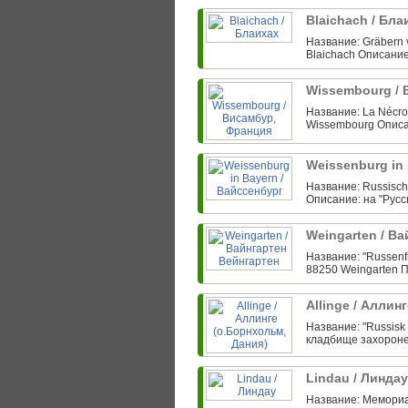
Blaichach / Бл
Название: Gräbern v
Blaichach Описание
Wissembourg /
Название: La Nécrop
Wissembourg Описан
Weissenburg in
Название: Russisch
Описание: на "Русс
Weingarten / В
Название: "Russenfr
88250 Weingarten П
Allinge / Аллин
Название: "Russisk 
кладбище захороне
Lindau / Линда
Название: Мемориа