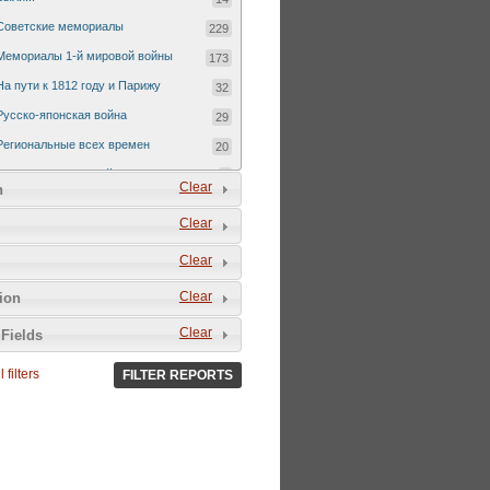
Советские мемориалы
229
Мемориалы 1-й мировой войны
173
На пути к 1812 году и Парижу
32
Русско-японская война
29
Региональные всех времен
20
Русско-турецкая война 1877-1878
7
Clear
n
Clear
Clear
Clear
tion
Clear
Fields
 filters
FILTER REPORTS