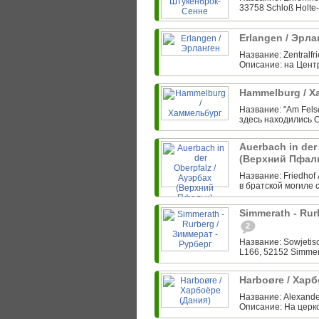
33758 Schloß Holte
Erlangen / Эрл
Название: Zentralfr
Описание: на Цент
Hammelburg / 
Название: "Am Fels
здесь находились Ofl
Auerbach in der
(Верхний Пфал
Название: Friedhof 
в братской могиле 
Simmerath - Rur
2
Название: Sowjetisc
L166, 52152 Simmer
Harboøre / Хар
Название: Alexande
Описание: На церко