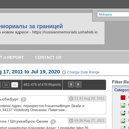
емориалы за границей
вом адресе - https://russianmemorials.ushahidi.io
T A REPORT
CONTACT US
 17, 2011 to Jul 19, 2020
Change Date Range
Filter R
461-476 of 476 Reports
23
24
Categor
21:43 Aug 28, 2011
ильсбибург
2
nkmal Адрес: перекресток Frauensattlinger Straße и
e, 84137 Vilsbiburg Описание: Памятник...
16:38 Aug 27, 2011
nne / Штукенброк-Сенне
2
dhof sowjetischer Kriegstoter Адрес: Lippstädter Weg 26,