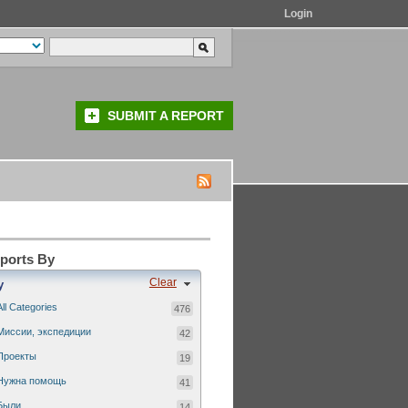
Login
SUBMIT A REPORT
eports By
Clear
y
All Categories
476
Миссии, экспедиции
42
Проекты
19
Нужна помощь
41
Были...
14