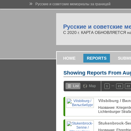
»
Русские и советские мемориалы за границей
Русские и советские м
С 2020 г. КАРТА ОБНОВЛЯЕТСЯ на но
HOME
REPORTS
SUBMI
Showing Reports From
Aug
…
List
Map
1
21
22
Vilsbiburg / В
Название: Kriegerde
Lichtenburger Straß
Stukenbrock-Se
Название: Ehrenfrie