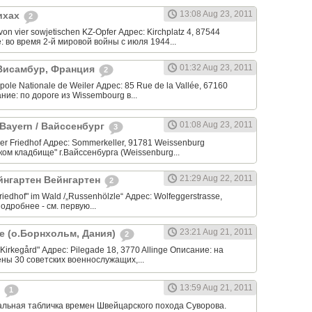
13:08 Aug 23, 2011
аихах
2
on vier sowjetischen KZ-Opfer Адрес: Kirchplatz 4, 87544
: во время 2-й мировой войны с июля 1944...
01:32 Aug 23, 2011
 Висамбур, Франция
2
ole Nationale de Weiler Адрес: 85 Rue de la Vallée, 67160
ие: по дороге из Wissembourg в...
01:08 Aug 23, 2011
 Bayern / Вайссенбург
3
er Friedhof Адрес: Sommerkeller, 91781 Weissenburg
ком кладбище" г.Вайссенбурга (Weissenburg...
21:29 Aug 22, 2011
айнгартен Вейнгартен
2
iedhof" im Wald /„Russenhölzle“ Адрес: Wolfeggerstrasse,
одробнее - см. первую...
23:21 Aug 21, 2011
ге (о.Борнхольм, Дания)
2
Kirkegård" Адрес: Pilegade 18, 3770 Allinge Описание: на
ны 30 советских военнослужащих,...
13:59 Aug 21, 2011
у
1
льная табличка времен Швейцарского похода Суворова.