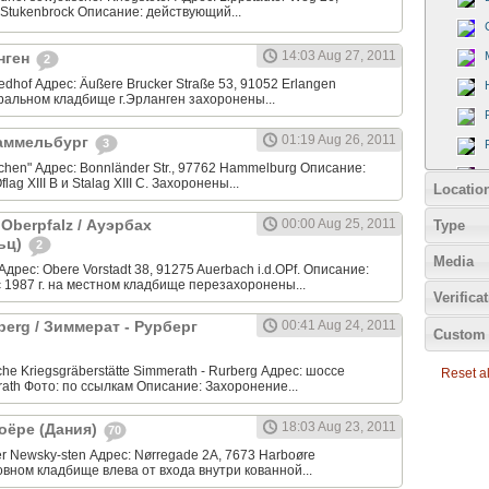
-Stukenbrock Описание: действующий...
14:03 Aug 27, 2011
анген
2
iedhof Адрес: Äußere Brucker Straße 53, 91052 Erlangen
ральном кладбище г.Эрланген захоронены...
01:19 Aug 26, 2011
Хаммельбург
3
chen" Адрес: Bonnländer Str., 97762 Hammelburg Описание:
ag XIII B и Stalag XIII C. Захоронены...
Locatio
 Oberpfalz / Ауэрбах
00:00 Aug 25, 2011
Type
ьц)
2
Media
Адрес: Obere Vorstadt 38, 91275 Auerbach i.d.OPf. Описание:
с 1987 г. на местном кладбище перезахоронены...
Verifica
berg / Зиммерат - Рурберг
00:41 Aug 24, 2011
Custom 
he Kriegsgräberstätte Simmerath - Rurberg Адрес: шоссе
Reset all
ath Фото: по ссылкам Описание: Захоронение...
18:03 Aug 23, 2011
боёре (Дания)
70
r Newsky-sten Адрес: Nørregade 2A, 7673 Harboøre
вном кладбище влева от входа внутри кованной...