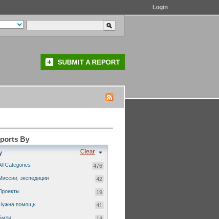
Login
SUBMIT A REPORT
eports By
Clear
y
All Categories
476
Миссии, экспедиции
42
Проекты
19
Нужна помощь
41
Были...
14