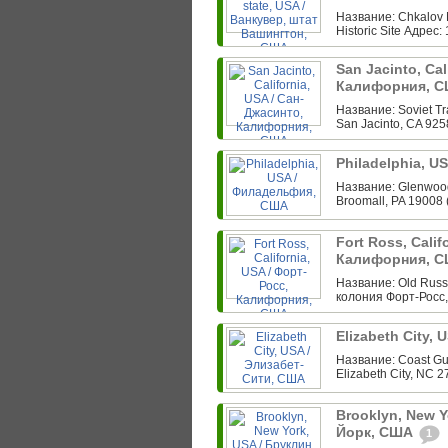
Название: Chkalov 
Historic Site Адрес:
San Jacinto, Cal
Калифорния, 
Название: Soviet Tr
San Jacinto, CA 925
Philadelphia, 
Название: Glenwood
Broomall, PA 19008 
Fort Ross, Calif
Калифорния, 
Название: Old Russi
колония Форт-Росс,
Elizabeth City,
Название: Coast Gua
Elizabeth City, NC 2
Brooklyn, New Y
Йорк, США
1