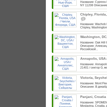
Название: Cypress H
NY 11208 Описание
Chipley, Florid
1
Название: Wachob F
Chipley, Washington
Washington, DC
Название: Oak Hill
Описание: Алексан
Российской...
Annapolis, USA
Название: Annapolis
21401 / сектор G, м
Victoria, Seych
Название: Mont Fleu
Описание: В декабр
Panjani, Croati
Название: SPOMENI
Moslavina, Croatia, 