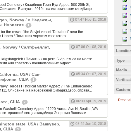
od Cemetery / Кладбище Грин-Вуд Адрес: 500 25th St,
Описание: В августе 2019 г. на историческом кладбище...
gen, Norway / о.Надежды,
07:47 Nov 11, 2019
н, Норвегия
1
or the crew of the Sovjet vessel ‘Dekabrist’ near the
n Hopen / Памятник морякам советского...
ge, Norway / Салтфьеллет,
07:06 Oct 08, 2019
Locatio
 krigsfangeleir / Памятник на реке Бьёрнельва на месте
Type
гибли 400 советских военнопленных Адрес:...
Media
alifornia, USA / Сан-
05:34 Oct 07, 2019
лифония, США
Verifica
1
Navy Heroes Historical Marker Адрес: 7 The Embarcadero,
Custom 
94111 Описание: на набережной Эмбаркадеро, справа...
Reset all
06:33 Apr 19, 2019
Сиэтл, США
2
 Washelli Cemetery Адрес: 11220 Aurora Ave N, Seattle, WA
а ветеранской секции кладбища Эвергрин Вашелли...
ington state, USA / Ванкувер,
08:45 Jun 10, 2018
н, США
3