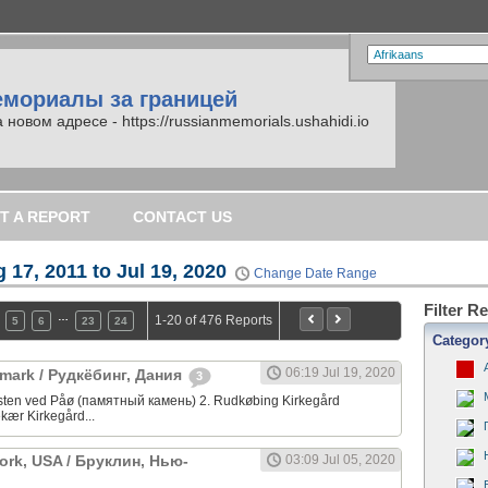
емориалы за границей
вом адресе - https://russianmemorials.ushahidi.io
T A REPORT
CONTACT US
 17, 2011 to Jul 19, 2020
Change Date Range
Filter R
…
1-20 of 476 Reports
5
6
23
24
Categor
06:19 Jul 19, 2020
mark / Рудкёбинг, Дания
3
sten ved Påø (памятный камень) 2. Rudkøbing Kirkegård
kær Kirkegård...
ork, USA / Бруклин, Нью-
03:09 Jul 05, 2020