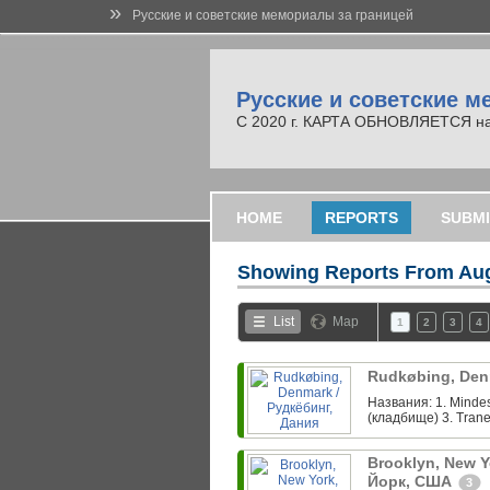
»
Русские и советские мемориалы за границей
Русские и советские м
С 2020 г. КАРТА ОБНОВЛЯЕТСЯ на но
HOME
REPORTS
SUBMI
Showing Reports From
Aug
List
Map
1
2
3
4
Rudkøbing, Den
Названия: 1. Minde
(кладбище) 3. Trane
Brooklyn, New Y
Йорк, США
3