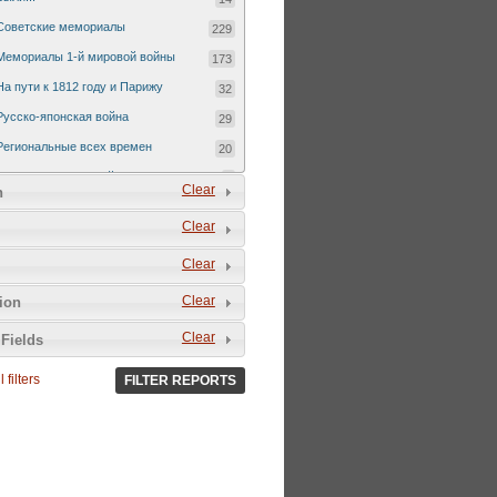
Советские мемориалы
229
Мемориалы 1-й мировой войны
173
На пути к 1812 году и Парижу
32
Русско-японская война
29
Региональные всех времен
20
Русско-турецкая война 1877-1878
7
Clear
n
Clear
Clear
Clear
tion
Clear
Fields
 filters
FILTER REPORTS