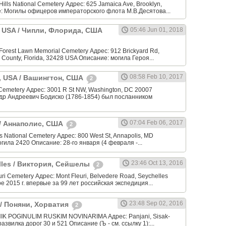
ills National Cemetery Адрес: 625 Jamaica Ave, Brooklyn,
: Могилы офицеров императорского флота М.В.Десятова...
a, USA / Чипли, Флорида, США
05:46 Jun 01, 2018
orest Lawn Memorial Cemetery Адрес: 912 Brickyard Rd,
 County, Florida, 32428 USA Описание: могила Героя...
08:58 Feb 10, 2017
, USA / Вашингтон, США
2
 Cemetery Адрес: 3001 R St NW, Washington, DC 20007
др Андреевич Бодиско (1786-1854) был посланником
07:04 Feb 06, 2017
 / Аннаполис, США
2
 National Cemetery Адрес: 800 West St, Annapolis, MD
огила 2420 Описание: 28-го января (4 февраля -...
23:46 Oct 13, 2016
elles / Виктория, Сейшелы
2
ri Cemetery Адрес: Mont Fleuri, Belvedere Road, Seychelles
е 2015 г. впервые за 99 лет российская экспедиция...
23:48 Sep 02, 2016
a / Поняни, Хорватия
2
K POGINULIM RUSKIM NOVINARIMA Адрес: Panjani, Sisak-
развилка дорог 30 и 521 Описание (Ъ - см. ссылку 1):...