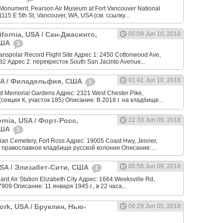
Monument, Pearson Air Museum at Fort Vancouver National
 1115 E 5th St, Vancouver, WA, USA (см. ссылку...
ifornia, USA / Сан-Джасинто,
05:09 Jun 10, 2018
США
3
anspolar Record Flight Site Адрес 1: 2450 Cottonwood Ave,
82 Адрес 2: перекресток South San Jacinto Avenue...
01:41 Jun 10, 2018
USA / Филадельфия, США
1
 Memorial Gardens Адрес: 2321 West Chester Pike,
(секция К, участок 185) Описание: В 2018 г. на кладбище...
ornia, USA / Форт-Росс,
22:33 Jun 09, 2018
США
3
an Cemetery, Fort Ross Адрес: 19005 Coast Hwy, Jenner,
 православное кладбище русской колонии Описание:...
05:58 Jun 09, 2018
 USA / Элизабет-Сити, США
1
rd Air Station Elizabeth City Адрес: 1664 Weeksville Rd,
7909 Описание: 11 января 1945 г., в 22 часа...
ork, USA / Бруклин, Нью-
06:29 Jun 05, 2018