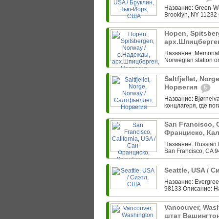
Название: Green-Wo
Brooklyn, NY 11232 
Hopen, Spitsber
арх.Шпицберге
Название: Memorial f
Norwegian station o
Saltfjellet, Nor
Норвегия
5
Название: Bjørnelva
концлагеря, где по
San Francisco, C
Франциско, Ка
Название: Russian 
San Francisco, CA 
Seattle, USA / 
Название: Evergreen
98133 Описание: Н
Vancouver, Wash
штат Вашингто