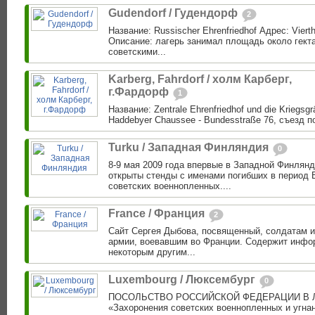
Gudendorf / Гудендорф
2
Название: Russischer Ehrenfriedhof Адрес: Viert
Описание: лагерь занимал площадь около гекта
советскими...
Karberg, Fahrdorf / холм Карберг,
г.Фардорф
1
Название: Zentrale Ehrenfriedhof und die Kriegsgr
Haddebyer Chaussee - Bundesstraße 76, съезд по
Turku / Западная Финляндия
0
8-9 мая 2009 года впервые в Западной Финлян
открыты стенды с именами погибших в период 
советских военнопленных....
France / Франция
2
Сайт Cергея Дыбова, посвященный, солдатам 
армии, воевавшим во Франции. Содержит инфо
некоторым другим...
Luxembourg / Люксембург
0
ПОСОЛЬСТВО РОССИЙСКОЙ ФЕДЕРАЦИИ В Л
«Захоронения советских военнопленных и угна