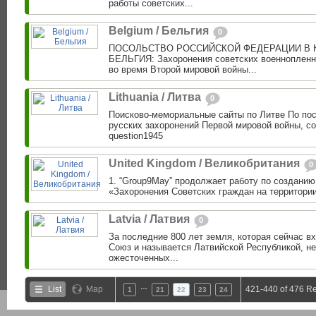
работы советских...
Belgium / Бельгия
0
ПОСОЛЬСТВО РОССИЙСКОЙ ФЕДЕРАЦИИ В 
БЕЛЬГИЯ: Захоронения советских военнопленны
во время Второй мировой войны...
Lithuania / Литва
0
Поисково-мемориальные сайты по Литве По пос
русских захоронений Первой мировой войны, с
question1945
United Kingdom / Великобритания
0
1. “Group9May” продолжает работу по создани
«Захоронения Советских граждан на территории
Latvia / Латвия
0
За последние 800 лет земля, которая сейчас в
Союз и называется Латвийской Республикой, н
ожесточенных...
…
List
Map
421-440 of 476 Re
1
21
22
23
24