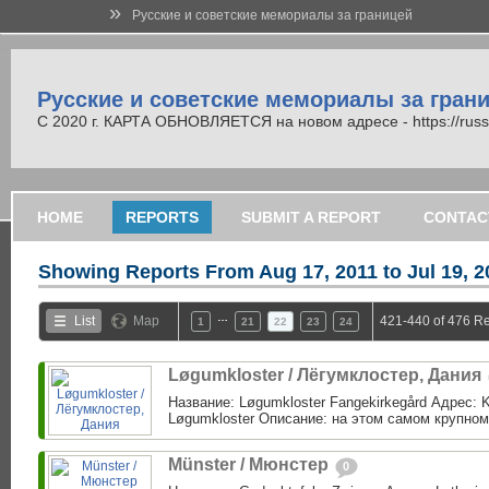
»
Русские и советские мемориалы за границей
Русские и советские мемориалы за гран
С 2020 г. КАРТА ОБНОВЛЯЕТСЯ на новом адресе - https://russi
HOME
REPORTS
SUBMIT A REPORT
CONTAC
Showing Reports From
Aug 17, 2011 to Jul 19, 
…
List
Map
421-440 of 476 Re
1
21
22
23
24
Løgumkloster / Лёгумклостер, Дания
Название: Løgumkloster Fangekirkegård Адрес: K
Løgumkloster Описание: на этом самом крупно
Münster / Мюнстер
0