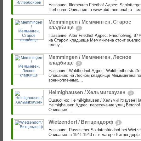
Название: Illerbeuren Friedhof Адрес: Schlotterg
Illerbeuren Описание: в www.obd-memorial.ru - см.
Memmingen / Мемминген, Старое
кладбище
1
Название: Alter Friedhof Адрес: Friedhofweg, 
на Старом кладбище Меммингена стоит обелис
плену...
Memmingen / Мемминген, Лесное
кладбище
0
Название: Waldfiedhof Адрес: Waldfriedhofstraß
Описание: на Лесном кладбище Меммингена по
военнопленных....
Helmighausen / Хельмигхаузен
0
Ошибочно: HelmiNghausen / ХельмиНгхаузен Наз
Helmighausen Адрес: пересечение улиц Berghof -
Описание:...
Wietzendorf / Витцендорф
2
Название: Russischer Soldatenfriedhof bei Wietze
Описание: в 1941-1943 гг. в лагере Витцендорф 