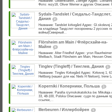
Название: Gedenktafeln, Zwinger Адрес: Lotharin
Фото: rezy18, Oliver Werner и других Описание:
Sydals-Tandslet / Сюдальс-Тандслет,
Дания
2
Название: Tandslet kirkegård Адрес: Gl.skolevej
на кладбище Тандслет похоронены 2 русских п
войны(Северный...
Flörsheim am Main / Флёрсхайм-на-
Майне
0
Название: Alter Friedhof Адрес: угол Raunheimer 
Weilbach, Stadt Flörsheim am Main, Hessen Опис
Tinglev (Tingleff) / Тинглев, Дания
1
Название: Tinglev Kirkegård Адрес: Kirkevej 1, 6
Heltborg (нашел для нас Niels H Nielsen), Irene L
Koperniki / Коперники, Польша
1
Название: Parafia rzymskokatolicka św. Mikołaja 
33, 48-100, Polska Описание: судя по данным 
ссылки,...
Illerbeuren / Иллербойрен
1