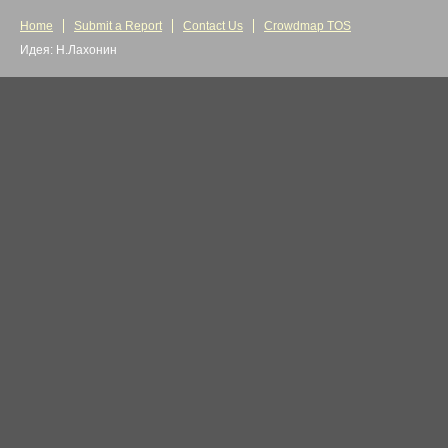
Home
Submit a Report
Contact Us
Crowdmap TOS
Идея: Н.Лахонин