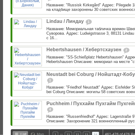
Название: "Russisk Kirkegård" Адрес: Pilegade 1
на кладбище захоронены 30 советских военнос
Lindau / Линдау
1
Название: Мемориальная табличка времен Шве
Суворова. Адрес: Ludwigstrasse 3, 88131 Linda
с 16...
Hebertshausen / Хебертсхаузен
2
Название: "SS-Schießplatz Hebertshausen" Адрес:
Hebertshausen Описание: мемориал на месте "с
Neustadt bei Coburg / Нойштадт-Коб
1
Название: "Friedhof Neustadt" Адрес: Eisfelder S
bei Coburg Описание: могилы 58 советских воен
Puchheim / Пуххайм Пухгайм Пухге
4
Название: "Russenfriedhof" Адрес: Lagerstraße 
Описание: Захоронение 321 военнопленный русс
…
List
Map
461-476 of 476 Re
1
21
22
23
24