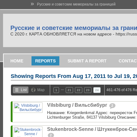
»
Русские и советские мемориалы за границей
Русские и советские мемориалы за гран
С 2020 г. КАРТА ОБНОВЛЯЕТСЯ на новом адресе - https://russi
HOME
REPORTS
SUBMIT A REPORT
CONTAC
Showing Reports From
Aug 17, 2011 to Jul 19, 
…
List
Map
461-476 of 476 Re
1
21
22
23
24
Vilsbiburg / Вильсбибург
2
Название: Kriegerdenkmal Адрес: перекресток Fra
Lichtenburger Straße, 84137 Vilsbiburg Описание:
Stukenbrock-Senne / Штукенброк-Се
2