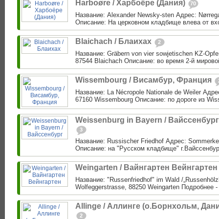
Harboøre / Харбоёре (Дания)
70
Название: Alexander Newsky-sten Адрес: Nørreg
Описание: На церковном кладбище влева от вхо
Blaichach / Блаихах
2
Название: Gräbern von vier sowjetischen KZ-Opfer
87544 Blaichach Описание: во время 2-й мирово
Wissembourg / Висамбур, Франция
Название: La Nécropole Nationale de Weiler Адрес
67160 Wissembourg Описание: по дороге из Wiss
Weissenburg in Bayern / Вайссенбург
3
Название: Russischer Friedhof Адрес: Sommerkel
Описание: на "Русском кладбище" г.Вайссенбург
Weingarten / Вайнгартен Вейнгарте
Название: "Russenfriedhof" im Wald /„Russenhölz
Wolfeggerstrasse, 88250 Weingarten Подробнее -
Allinge / Аллинге (о.Борнхольм, Дан
2