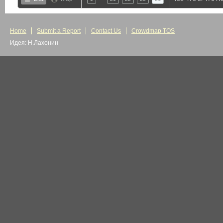
Home
Submit a Report
Contact Us
Crowdmap TOS
Идея: Н.Лахонин