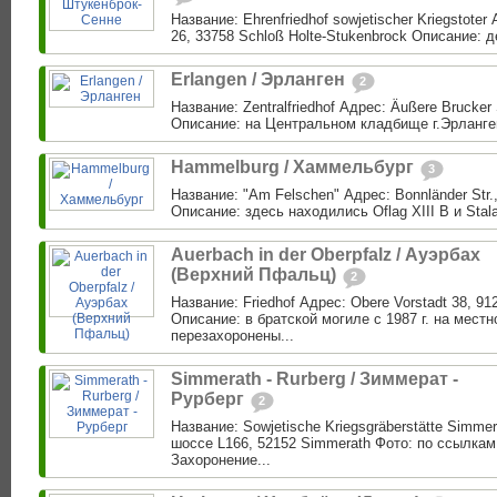
Название: Ehrenfriedhof sowjetischer Kriegstoter
26, 33758 Schloß Holte-Stukenbrock Описание: 
Erlangen / Эрланген
2
Название: Zentralfriedhof Адрес: Äußere Brucker
Описание: на Центральном кладбище г.Эрланген
Hammelburg / Хаммельбург
3
Название: "Am Felschen" Адрес: Bonnländer Str
Описание: здесь находились Oflag XIII B и Stala
Auerbach in der Oberpfalz / Ауэрбах
(Верхний Пфальц)
2
Название: Friedhof Адрес: Obere Vorstadt 38, 91
Описание: в братской могиле с 1987 г. на мест
перезахоронены...
Simmerath - Rurberg / Зиммерат -
Рурберг
2
Название: Sowjetische Kriegsgräberstätte Simmer
шоссе L166, 52152 Simmerath Фото: по ссылкам
Захоронение...