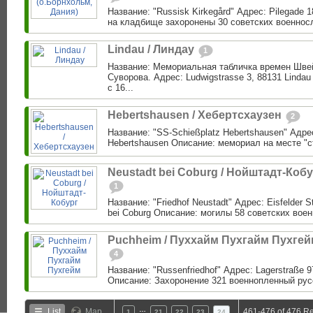
Название: "Russisk Kirkegård" Адрес: Pilegade 1
на кладбище захоронены 30 советских военнос
Lindau / Линдау
1
Название: Мемориальная табличка времен Шве
Суворова. Адрес: Ludwigstrasse 3, 88131 Linda
с 16...
Hebertshausen / Хебертсхаузен
2
Название: "SS-Schießplatz Hebertshausen" Адрес:
Hebertshausen Описание: мемориал на месте "с
Neustadt bei Coburg / Нойштадт-Коб
1
Название: "Friedhof Neustadt" Адрес: Eisfelder S
bei Coburg Описание: могилы 58 советских воен
Puchheim / Пуххайм Пухгайм Пухге
4
Название: "Russenfriedhof" Адрес: Lagerstraße 
Описание: Захоронение 321 военнопленный русс
…
List
Map
461-476 of 476 Re
1
21
22
23
24