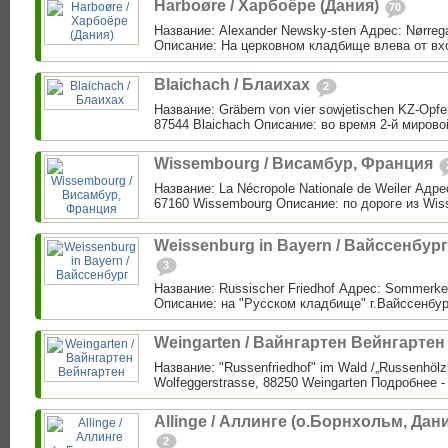
Harboøre / Харбоёре (Дания)
70
Название: Alexander Newsky-sten Адрес: Nørreg
Описание: На церковном кладбище влева от вхо
Blaichach / Блаихах
2
Название: Gräbern von vier sowjetischen KZ-Opfer
87544 Blaichach Описание: во время 2-й мирово
Wissembourg / Висамбур, Франция
Название: La Nécropole Nationale de Weiler Адрес
67160 Wissembourg Описание: по дороге из Wiss
Weissenburg in Bayern / Вайссенбург
3
Название: Russischer Friedhof Адрес: Sommerkel
Описание: на "Русском кладбище" г.Вайссенбург
Weingarten / Вайнгартен Вейнгарте
Название: "Russenfriedhof" im Wald /„Russenhölz
Wolfeggerstrasse, 88250 Weingarten Подробнее -
Allinge / Аллинге (о.Борнхольм, Дан
2