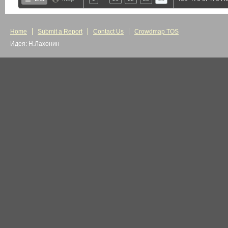
Home
Submit a Report
Contact Us
Crowdmap TOS
Идея: Н.Лахонин