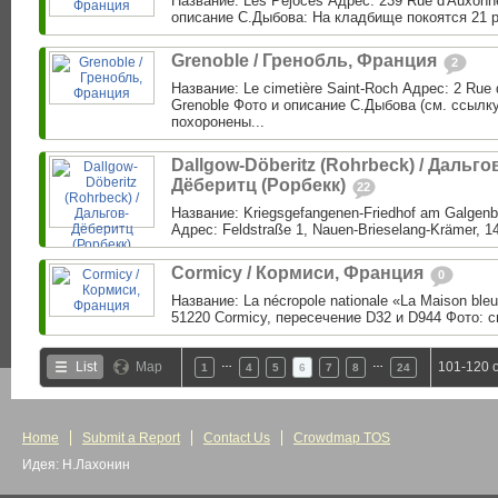
Название: Les Péjoces Адрес: 239 Rue d'Auxonne
описание С.Дыбова: На кладбище покоятся 21 р
Grenoble / Гренобль, Франция
2
Название: Le cimetière Saint-Roch Адрес: 2 Rue 
Grenoble Фото и описание С.Дыбова (см. ссылк
похоронены...
Dallgow-Döberitz (Rohrbeck) / Дальго
Дёберитц (Рорбекк)
22
Название: Kriegsgefangenen-Friedhof am Galgenb
Адрес: Feldstraße 1, Nauen-Brieselang-Krämer, 14
Cormicy / Кормиси, Франция
0
Название: La nécropole nationale «La Maison ble
51220 Cormicy, пересечение D32 и D944 Фото: с
…
…
List
Map
101-120 o
1
4
5
6
7
8
24
Home
Submit a Report
Contact Us
Crowdmap TOS
Идея: Н.Лахонин