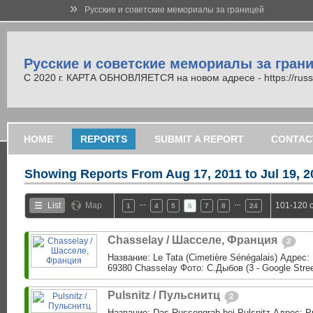
»
Русские и советские мемориалы за границей
Русские и советские мемориалы за гран
С 2020 г. КАРТА ОБНОВЛЯЕТСЯ на новом адресе - https://russi
HOME
REPORTS
SUBMIT A REPORT
CONTAC
Showing Reports From
Aug 17, 2011 to Jul 19, 
…
…
List
Map
101-120 o
1
4
5
6
7
8
24
Chasselay / Шасселе, Франция
2
Название: Le Tata (Cimetière Sénégalais) Адрес:
69380 Chasselay Фото: С.Дыбов (3 - Google Street
Pulsnitz / Пульснитц
2
Название: Das Russengrab bei Pulsnitz Адрес: P