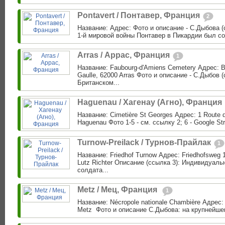
Pontavert / Понтавер, Франция
2
Название: Адрес: Фото и описание - С.Дыбова (
1-й мировой войны Понтавер в Пикардии был созда
Arras / Аррас, Франция
1
Название: Faubourg-d'Amiens Cemetery Адрес: B
Gaulle, 62000 Arras Фото и описание - С.Дыбов (
Британском...
Haguenau / Хагенау (Агно), Франция
Название: Сimetière St Georges Адрес: 1 Route d
Haguenau Фото 1-5 - cм. ссылку 2; 6 - Google St
Turnow-Preilack / Турнов-Прайлак
1
Название: Friedhof Turnow Адрес: Friedhofsweg 1
Lutz Richter Описание (ссылка 3): Индивидуаль
солдата...
Metz / Мец, Франция ‎
1
Название: Nécropole nationale Chambière Адрес:
Metz ‎ Фото и описание С.Дыбова: на крупнейше