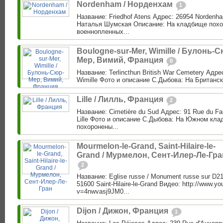
Nordenham / Норденхам
1
Название: Friedhof Atens Адрес: 26954 Nordenh
Наталья Шумская Описание: На кладбище похо
военнопленных...
Boulogne-sur-Mer, Wimille / Булонь-С
Мер, Вимий, Франция
0
Название: Terlincthun British War Cemetery Адрес
Wimille Фото и описание С.Дыбова: На Британс
Lille / Лилль, Франция
2
Название: Cimetière du Sud Адрес: 91 Rue du Fa
Lille Фото и описание С.Дыбова: На Южном кла
похоронены...
Mourmelon-le-Grand, Saint-Hilaire-le-
Grand / Мурмелон, Сент-Илер-Ле-Гра
2
Название: Eglise russe / Monument russe sur D2
51600 Saint-Hilaire-le-Grand Видео: http://www.y
v=4nwvasj9JM0...
Dijon / Дижон, Франция
1