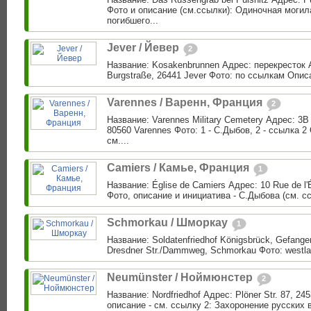
Фото и описание (см.ссылки): Одиночная могил
погибшего...
Jever / Йевер
2
Название: Kosakenbrunnen Адрес: перекресток A
Burgstraße, 26441 Jever Фото: по ссылкам Описа
Varennes / Варенн, Франция
2
Название: Varennes Military Cemetery Адрес: 3B R
80560 Varennes Фото: 1 - C.Дыбов, 2 - ссылка 2
см....
Camiers / Камье, Франция
1
Название: Église de Camiers Адрес: 10 Rue de l'
Фото, описание и инициатива - С.Дыбова (см. ссы
Schmorkau / Шморкау
1
Название: Soldatenfriedhof Königsbrück, Gefange
Dresdner Str./Dammweg, Schmorkau Фото: westlaus
Neumünster / Ноймюнстер
2
Название: Nordfriedhof Адрес: Plöner Str. 87, 2
описание - см. ссылку 2: Захоронение русских 