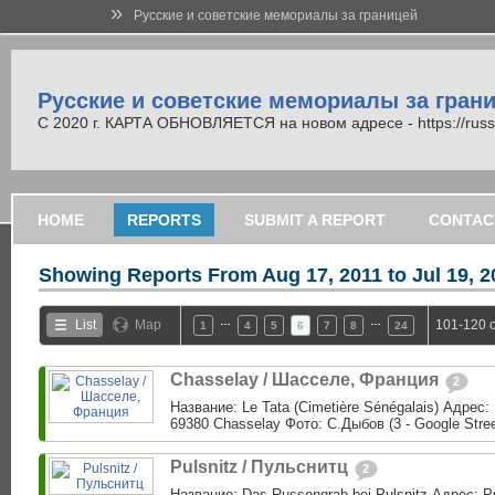
»
Русские и советские мемориалы за границей
Русские и советские мемориалы за гран
С 2020 г. КАРТА ОБНОВЛЯЕТСЯ на новом адресе - https://russi
HOME
REPORTS
SUBMIT A REPORT
CONTAC
Showing Reports From
Aug 17, 2011 to Jul 19, 
…
…
List
Map
101-120 o
1
4
5
6
7
8
24
Chasselay / Шасселе, Франция
2
Название: Le Tata (Cimetière Sénégalais) Адрес:
69380 Chasselay Фото: С.Дыбов (3 - Google Street
Pulsnitz / Пульснитц
2
Название: Das Russengrab bei Pulsnitz Адрес: P