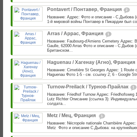
Pontavert / Понтавер, Франция
2
Название: Адрес: Фото и описание - С.Дыбова (
1-й мировой войны Понтавер в Пикардии был созда
Arras / Аррас, Франция
1
Название: Faubourg-d'Amiens Cemetery Адрес: B
Gaulle, 62000 Arras Фото и описание - С.Дыбов (
Британском...
Haguenau / Хагенау (Агно), Франция
Название: Сimetière St Georges Адрес: 1 Route d
Haguenau Фото 1-5 - cм. ссылку 2; 6 - Google St
Turnow-Preilack / Турнов-Прайлак
1
Название: Friedhof Turnow Адрес: Friedhofsweg 1
Lutz Richter Описание (ссылка 3): Индивидуаль
солдата...
Metz / Мец, Франция ‎
1
Название: Nécropole nationale Chambière Адрес:
Metz ‎ Фото и описание С.Дыбова: на крупнейше