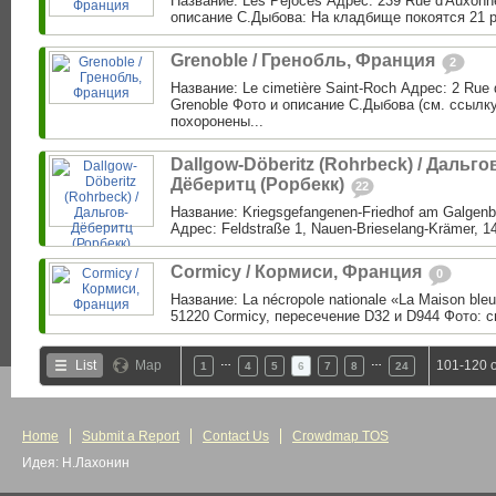
Название: Les Péjoces Адрес: 239 Rue d'Auxonne
описание С.Дыбова: На кладбище покоятся 21 р
Grenoble / Гренобль, Франция
2
Название: Le cimetière Saint-Roch Адрес: 2 Rue 
Grenoble Фото и описание С.Дыбова (см. ссылк
похоронены...
Dallgow-Döberitz (Rohrbeck) / Дальго
Дёберитц (Рорбекк)
22
Название: Kriegsgefangenen-Friedhof am Galgenb
Адрес: Feldstraße 1, Nauen-Brieselang-Krämer, 14
Cormicy / Кормиси, Франция
0
Название: La nécropole nationale «La Maison ble
51220 Cormicy, пересечение D32 и D944 Фото: с
…
…
List
Map
101-120 o
1
4
5
6
7
8
24
Home
Submit a Report
Contact Us
Crowdmap TOS
Идея: Н.Лахонин