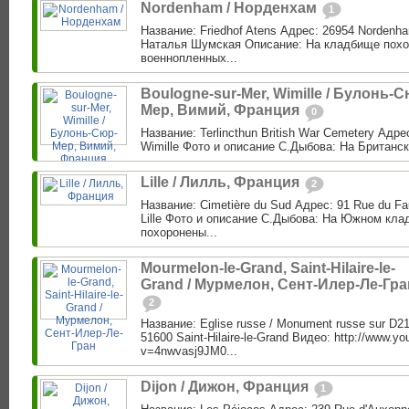
Nordenham / Норденхам
1
Название: Friedhof Atens Адрес: 26954 Nordenh
Наталья Шумская Описание: На кладбище похо
военнопленных...
Boulogne-sur-Mer, Wimille / Булонь-С
Мер, Вимий, Франция
0
Название: Terlincthun British War Cemetery Адрес
Wimille Фото и описание С.Дыбова: На Британс
Lille / Лилль, Франция
2
Название: Cimetière du Sud Адрес: 91 Rue du Fa
Lille Фото и описание С.Дыбова: На Южном кла
похоронены...
Mourmelon-le-Grand, Saint-Hilaire-le-
Grand / Мурмелон, Сент-Илер-Ле-Гра
2
Название: Eglise russe / Monument russe sur D2
51600 Saint-Hilaire-le-Grand Видео: http://www.y
v=4nwvasj9JM0...
Dijon / Дижон, Франция
1