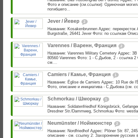
Фото и описание (см.ссылки): Одиночная могил
погибшего...
Jever / Йевер
2
Название: Kosakenbrunnen Адрес: перекресток A
Burgstraße, 26441 Jever Фото: по ссылкам Описа
Varennes / Варенн, Франция
2
Название: Varennes Military Cemetery Адрес: 3B R
80560 Varennes Фото: 1 - C.Дыбов, 2 - ссылка 2
см....
Camiers / Камье, Франция
1
Название: Église de Camiers Адрес: 10 Rue de l'
Фото, описание и инициатива - С.Дыбова (см. ссы
Schmorkau / Шморкау
1
Название: Soldatenfriedhof Königsbrück, Gefange
Dresdner Str./Dammweg, Schmorkau Фото: westlaus
Neumünster / Ноймюнстер
2
Название: Nordfriedhof Адрес: Plöner Str. 87, 2
описание - см. ссылку 2: Захоронение русских 