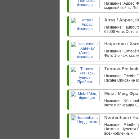
Название: Адрес: Ф
мировой войны Понта
Arras / Аррас,
Название: Faubourg
62000 Arras Фото и 
Haguenau / Хаг
Название: Сimetièr
Фото 1-5 - cм. ссылк
Turnow-Preilac
Название: Friedhof 
Richter Описание (
Metz / Мец, Фра
Название: Nécropole
Фото и описание С.
Nordenham / Н
Название: Friedhof
Наталья Шумская О
военнопленных...