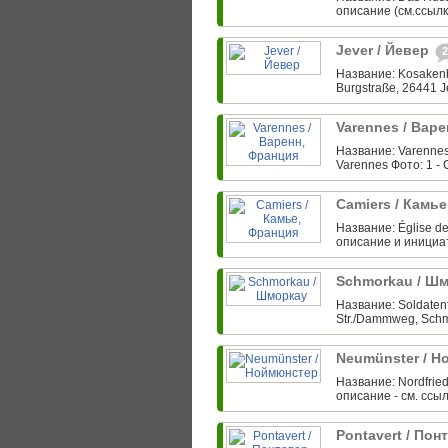
описание (см.ссылк
Jever / Йевер
2
Название: Kosakenb
Burgstraße, 26441 J
Varennes / Вар
Название: Varennes 
Varennes Фото: 1 - 
Camiers / Камь
Название: Église de
описание и инициати
Schmorkau / Ш
Название: Soldatenf
Str./Dammweg, Schmo
Neumünster / 
Название: Nordfried
описание - см. ссы
Pontavert / По