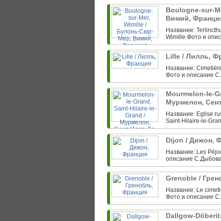
Boulogne-sur-Me
Вимий, Франц
Название: Terlincth
Wimille Фото и опи
Lille / Лилль, 
Название: Cimetière
Фото и описание С
Mourmelon-le-Gra
Мурмелон, Сен
Название: Eglise ru
Saint-Hilaire-le-Gr
Dijon / Дижон,
Название: Les Péjo
описание С.Дыбова:
Grenoble / Гре
Название: Le cimeti
Фото и описание С.
Dallgow-Döberit