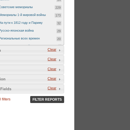
Советские мемориалы
229
Мемориалы 1-й мировой войны
173
На пути к 1812 году и Парижу
32
Русско-японская война
29
Региональные всех времен
20
Русско-турецкая война 1877-1878
7
Clear
n
Clear
Clear
Clear
tion
Clear
Fields
 filters
FILTER REPORTS