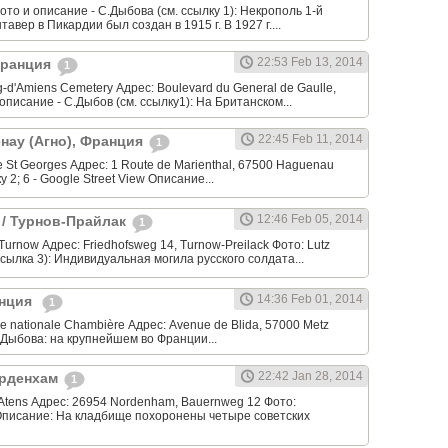
ото и описание - С.Дыбова (см. ссылку 1): Некрополь 1-й
вер в Пикардии был создан в 1915 г. В 1927 г....
22:53 Feb 13, 2014
 Франция
1
-d'Amiens Cemetery Адрес: Boulevard du General de Gaulle,
описание - С.Дыбов (см. ссылку1): На Британском...
22:45 Feb 11, 2014
енау (Агно), Франция
1
e St Georges Адрес: 1 Route de Marienthal, 67500 Haguenau
у 2; 6 - Google Street View Описание...
12:46 Feb 05, 2014
k / Турнов-Прайлак
1
Turnow Адрес: Friedhofsweg 14, Turnow-Preilack Фото: Lutz
ссылка 3): Индивидуальная могила русского солдата...
14:36 Feb 01, 2014
нция ‎
1
 nationale Chambière Адрес: Avenue de Blida, 57000 Metz ‎
Дыбова: на крупнейшем во Франции...
22:42 Jan 28, 2014
орденхам
1
 Atens Адрес: 26954 Nordenham, Bauernweg 12 Фото:
писание: На кладбище похоронены четыре советских