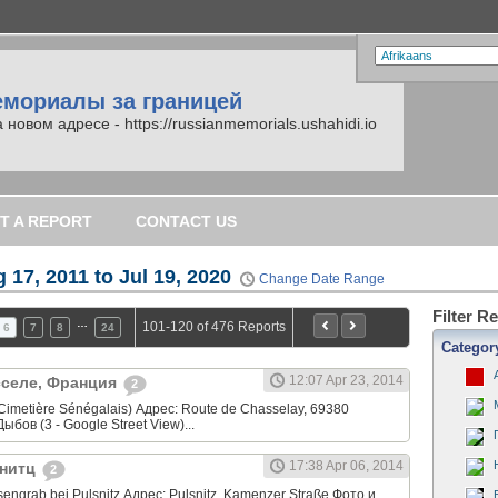
емориалы за границей
вом адресе - https://russianmemorials.ushahidi.io
T A REPORT
CONTACT US
 17, 2011 to Jul 19, 2020
Change Date Range
Filter R
…
101-120 of 476 Reports
6
7
8
24
Categor
12:07 Apr 23, 2014
сселе, Франция
2
Cimetière Sénégalais) Адрес: Route de Chasselay, 69380
ыбов (3 - Google Street View)...
17:38 Apr 06, 2014
снитц
2
ngrab bei Pulsnitz Адрес: Pulsnitz, Kamenzer Straße Фото и