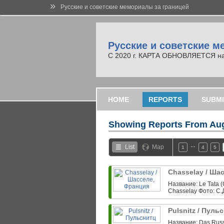
»
Русские и советские мемориалы за границей
Русские и советские м
С 2020 г. КАРТА ОБНОВЛЯЕТСЯ на но
HOME
REPORTS
SUBMI
Showing Reports From
Aug
…
List
Map
1
4
5
Chasselay / Ша
Название: Le Tata (
Chasselay Фото: С.Д
Pulsnitz / Пуль
Название: Das Russe