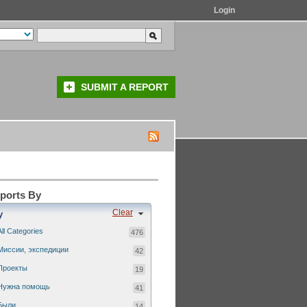
Login
SUBMIT A REPORT
eports By
Clear
y
All Categories
476
Миссии, экспедиции
42
Проекты
19
Нужна помощь
41
Были...
14