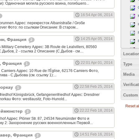
и): Одиночная могила русского воина, погибшего...
16:54 Apr 06, 2014
runnen Адрес: перекресток Albanistraße / Große
ever Фото: по ссылкам Описание: В старом...
14:25 Apr 05, 2014
енн, Франция
2
Military Cemetery Адрес: 3B Route de Lealvillers, 80560
C.Дыбов, 2 - ссылка 2 Описание (С.Дыбов - см....
Locatio
22:01 Apr 01, 2014
е, Франция
Type
1
 Camiers Адрес: 10 Rue de l'Église, 62176 Camiers Фото,
Media
ва - С.Дыбова (см. ссылку 1):...
Verifica
22:58 Feb 25, 2014
моркау
1
riedhof Königsbrück, Gefangenenfriedhof Адрес: Dresdner
Custom 
rkau Фото: westlausitz, Foto-Hunold...
Reset all
22:22 Feb 18, 2014
Ноймюнстер
2
hof Адрес: Plöner Str. 87, 24534 Neumünster Фото и
лку 2: Захоронение русских военнопленных Первой...
14:51 Feb 16, 2014
нтавер, Франция
2