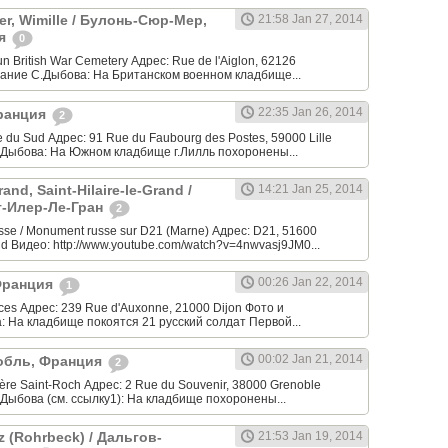
r, Wimille / Булонь-Сюр-Мер,
21:58 Jan 27, 2014
ия
0
un British War Cemetery Адрес: Rue de l'Aiglon, 62126
сание С.Дыбова: На Британском военном кладбище...
22:35 Jan 26, 2014
Франция
2
 du Sud Адрес: 91 Rue du Faubourg des Postes, 59000 Lille
.Дыбова: На Южном кладбище г.Лилль похоронены...
nd, Saint-Hilaire-le-Grand /
14:21 Jan 25, 2014
т-Илер-Ле-Гран
2
sse / Monument russe sur D21 (Marne) Адрес: D21, 51600
and Видео: http://www.youtube.com/watch?v=4nwvasj9JM0...
00:26 Jan 22, 2014
 Франция
1
ces Адрес: 239 Rue d'Auxonne, 21000 Dijon Фото и
 На кладбище покоятся 21 русский солдат Первой...
00:02 Jan 21, 2014
нобль, Франция
2
ère Saint-Roch Адрес: 2 Rue du Souvenir, 38000 Grenoble
Дыбова (см. ссылку1): На кладбище похоронены...
z (Rohrbeck) / Дальгов-
21:53 Jan 19, 2014