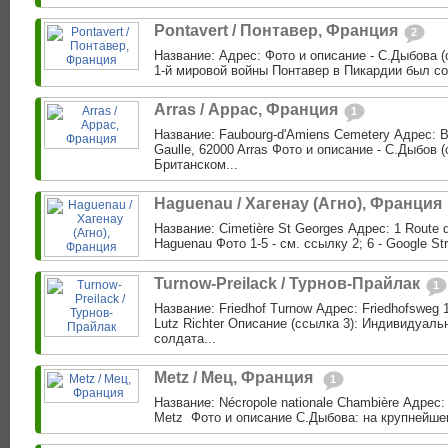
Pontavert / Понтавер, Франция
2
Название: Адрес: Фото и описание - С.Дыбова (
1-й мировой войны Понтавер в Пикардии был созда
Arras / Аррас, Франция
1
Название: Faubourg-d'Amiens Cemetery Адрес: B
Gaulle, 62000 Arras Фото и описание - С.Дыбов (
Британском...
Haguenau / Хагенау (Агно), Франция
Название: Сimetière St Georges Адрес: 1 Route d
Haguenau Фото 1-5 - cм. ссылку 2; 6 - Google St
Turnow-Preilack / Турнов-Прайлак
1
Название: Friedhof Turnow Адрес: Friedhofsweg 1
Lutz Richter Описание (ссылка 3): Индивидуаль
солдата...
Metz / Мец, Франция ‎
1
Название: Nécropole nationale Chambière Адрес:
Metz ‎ Фото и описание С.Дыбова: на крупнейше