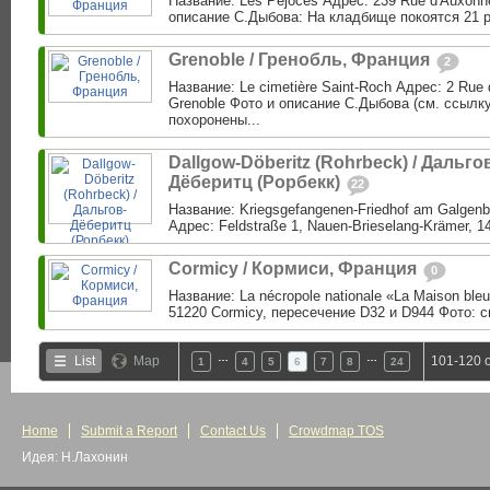
Название: Les Péjoces Адрес: 239 Rue d'Auxonne
описание С.Дыбова: На кладбище покоятся 21 р
Grenoble / Гренобль, Франция
2
Название: Le cimetière Saint-Roch Адрес: 2 Rue 
Grenoble Фото и описание С.Дыбова (см. ссылк
похоронены...
Dallgow-Döberitz (Rohrbeck) / Дальго
Дёберитц (Рорбекк)
22
Название: Kriegsgefangenen-Friedhof am Galgenb
Адрес: Feldstraße 1, Nauen-Brieselang-Krämer, 14
Cormicy / Кормиси, Франция
0
Название: La nécropole nationale «La Maison ble
51220 Cormicy, пересечение D32 и D944 Фото: с
…
…
List
Map
101-120 o
1
4
5
6
7
8
24
Home
Submit a Report
Contact Us
Crowdmap TOS
Идея: Н.Лахонин