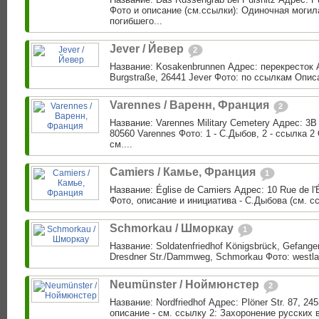
Фото и описание (см.ссылки): Одиночная могил
погибшего...
Jever / Йевер
2
Название: Kosakenbrunnen Адрес: перекресток A
Burgstraße, 26441 Jever Фото: по ссылкам Описа
Varennes / Варенн, Франция
2
Название: Varennes Military Cemetery Адрес: 3B R
80560 Varennes Фото: 1 - C.Дыбов, 2 - ссылка 2
см....
Camiers / Камье, Франция
1
Название: Église de Camiers Адрес: 10 Rue de l'
Фото, описание и инициатива - С.Дыбова (см. ссы
Schmorkau / Шморкау
1
Название: Soldatenfriedhof Königsbrück, Gefange
Dresdner Str./Dammweg, Schmorkau Фото: westlaus
Neumünster / Ноймюнстер
2
Название: Nordfriedhof Адрес: Plöner Str. 87, 2
описание - см. ссылку 2: Захоронение русских 