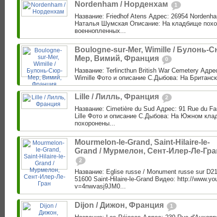
Nordenham / Норденхам
1
Название: Friedhof Atens Адрес: 26954 Nordenh
Наталья Шумская Описание: На кладбище похо
военнопленных...
Boulogne-sur-Mer, Wimille / Булонь-С
Мер, Вимий, Франция
0
Название: Terlincthun British War Cemetery Адрес
Wimille Фото и описание С.Дыбова: На Британс
Lille / Лилль, Франция
2
Название: Cimetière du Sud Адрес: 91 Rue du Fa
Lille Фото и описание С.Дыбова: На Южном кла
похоронены...
Mourmelon-le-Grand, Saint-Hilaire-le-
Grand / Мурмелон, Сент-Илер-Ле-Гра
2
Название: Eglise russe / Monument russe sur D2
51600 Saint-Hilaire-le-Grand Видео: http://www.y
v=4nwvasj9JM0...
Dijon / Дижон, Франция
1