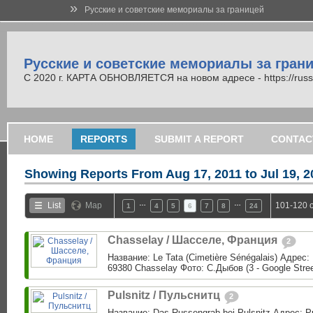
»
Русские и советские мемориалы за границей
Русские и советские мемориалы за гран
С 2020 г. КАРТА ОБНОВЛЯЕТСЯ на новом адресе - https://russi
HOME
REPORTS
SUBMIT A REPORT
CONTAC
Showing Reports From
Aug 17, 2011 to Jul 19, 
…
…
List
Map
101-120 o
1
4
5
6
7
8
24
Chasselay / Шасселе, Франция
2
Название: Le Tata (Cimetière Sénégalais) Адрес:
69380 Chasselay Фото: С.Дыбов (3 - Google Street
Pulsnitz / Пульснитц
2
Название: Das Russengrab bei Pulsnitz Адрес: P