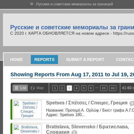
»
Русские и советские мемориалы за границей
Русские и советские мемориалы за гран
С 2020 г. КАРТА ОБНОВЛЯЕТСЯ на новом адресе - https://russi
HOME
REPORTS
SUBMIT A REPORT
CONTAC
Showing Reports From
Aug 17, 2011 to Jul 19, 
…
List
Map
41-60 
1
2
3
4
5
6
23
24
Spetses / Σπέτσες / Спецес, Греция
0
Название: Προτομή Α. Ορλώφ / Бюст графа А.Г
Адрес: Spetses 180...
Bratislava, Slovensko / Братислава,
Словакия
2