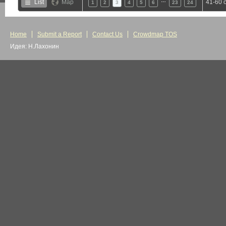
…
List
Map
41-60 
1
2
3
4
5
6
23
24
Home
Submit a Report
Contact Us
Crowdmap TOS
Идея: Н.Лахонин