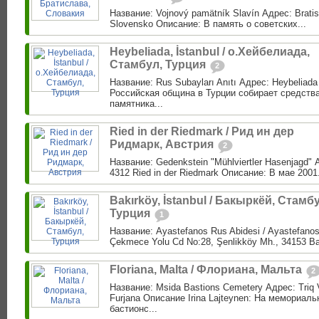
Название: Vojnový pamätník Slavín Адрес: Bratis
Slovensko Описание: В память о советских...
Heybeliada, İstanbul / о.Хейбелиада,
Стамбул, Турция
2
Название: Rus Subayları Anıtı Адрес: Heybeliada
Российская община в Турции собирает средства
памятника...
Ried in der Riedmark / Рид ин дер
Ридмарк, Австрия
2
Название: Gedenkstein "Mühlviertler Hasenjagd" 
4312 Ried in der Riedmark Описание: В мае 2001.
Bakırköy, İstanbul / Бакыркёй, Стамб
Турция
1
Название: Ayastefanos Rus Abidesi / Ayastefanos
Çekmece Yolu Cd No:28, Şenlikköy Mh., 34153 Bakı
Floriana, Malta / Флориана, Мальта
2
Название: Msida Bastions Cemetery Адрес: Triq V
Furjana Описание Irina Lajteynen: На мемориа
бастионс...