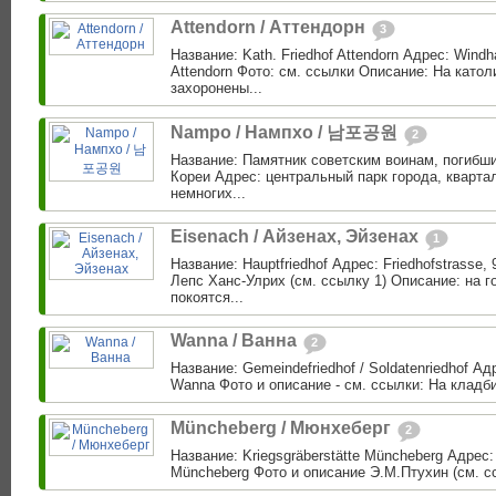
Attendorn / Аттендорн
3
Название: Kath. Friedhof Attendorn Адрес: Windh
Attendorn Фото: см. ссылки Описание: На като
захоронены...
Nampo / Нампхо / 남포공원
2
Название: Памятник советским воинам, погибш
Кореи Адрес: центральный парк города, кварта
немногих...
Eisenach / Айзенах, Эйзенах
1
Название: Hauptfriedhof Адрес: Friedhofstrasse,
Лепс Ханс-Улрих (см. ссылку 1) Описание: на 
покоятся...
Wanna / Ванна
2
Название: Gemeindefriedhof / Soldatenriedhof Ад
Wanna Фото и описание - см. ссылки: На кладб
Müncheberg / Мюнхеберг
2
Название: Kriegsgräberstätte Müncheberg Адрес: 
Müncheberg Фото и описание Э.М.Птухин (см. сс