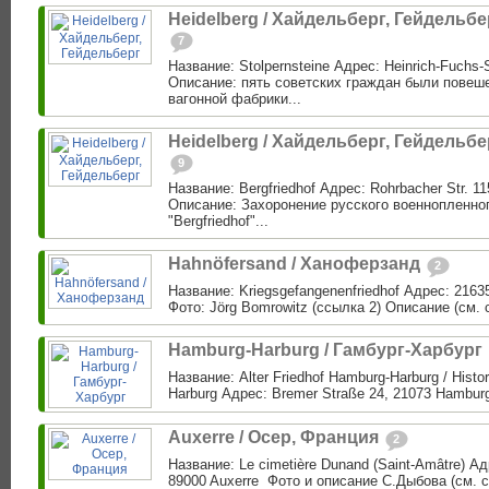
Heidelberg / Хайдельберг, Гейдельбе
7
Название: Stolpernsteine Адрес: Heinrich-Fuchs-S
Описание: пять советских граждан были повеш
вагонной фабрики...
Heidelberg / Хайдельберг, Гейдельбе
9
Название: Bergfriedhof Адрес: Rohrbacher Str. 11
Описание: Захоронение русского военнопленно
"Bergfriedhof"...
Hahnöfersand / Ханоферзанд
2
Название: Kriegsgefangenenfriedhof Адрес: 2163
Фото: Jörg Bomrowitz (ссылка 2) Описание (см. 
Hamburg-Harburg / Гамбург-Харбург
Название: Alter Friedhof Hamburg-Harburg / Histo
Harburg Адрес: Bremer Straße 24, 21073 Hamburg
Auxerre ‎/ Осер, Франция
2
Название: Le cimetière Dunand (Saint-Amâtre) А
89000 Auxerre ‎ Фото и описание С.Дыбова (см. с