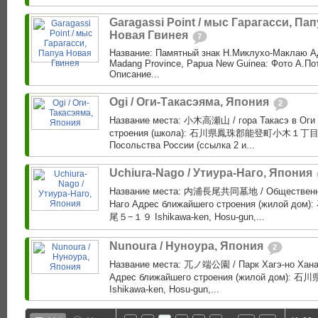
Garagassi Point / мыс Гарагасси, Пап
Новая Гвинея
7
Название: Памятный знак Н.Миклухо-Маклаю Адр
Madang Province, Papua New Guinea: Фото А.Пот
Описание...
Ogi / Оги-Такасэяма, Япония
2
Название места: 小木高瀬山 / гора Такасэ в Оги
строения (школа): 石川県鳳珠郡能登町小木１丁目１
Посольства России (ссылка 2 и...
Uchiura-Nago / Утиура-Наго, Япония
Название места: 内浦長尾共同墓地 / Общественно
Наго Адрес ближайшего строения (жило
尾５−１９ Ishikawa-ken, Hosu-gun,...
Nunoura / Нуноура, Япония
2
Название места: 兀ノ端公園 / Парк Хагэ-но Хана
Адрес ближайшего строения (жилой до
Ishikawa-ken, Hosu-gun,...