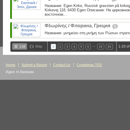
Название: Egen Kirke, Russisk gravsten på kirke
Kirkevej 118, 6430 Egen Описание: На церковно
восточном...
Φλωρίνης / Флорина, Греция
1
Название: μνημείου στη μνήμη των Ρώσων στρατι
…
List
Map
1-20 of
1
2
3
4
5
6
23
24
Home
Submit a Report
Contact Us
Crowdmap TOS
Идея: Н.Лахонин