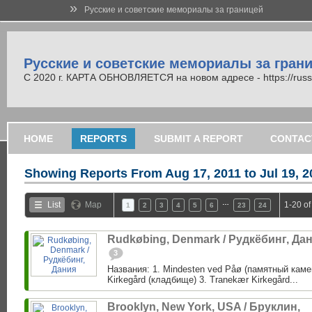
»
Русские и советские мемориалы за границей
Русские и советские мемориалы за гран
С 2020 г. КАРТА ОБНОВЛЯЕТСЯ на новом адресе - https://russi
HOME
REPORTS
SUBMIT A REPORT
CONTAC
Showing Reports From
Aug 17, 2011 to Jul 19, 
…
List
Map
1-20 of
1
2
3
4
5
6
23
24
Rudkøbing, Denmark / Рудкёбинг, Да
3
Названия: 1. Mindesten ved Påø (памятный каме
Kirkegård (кладбище) 3. Tranekær Kirkegård...
Brooklyn, New York, USA / Бруклин,