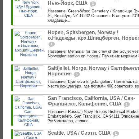
Нью-Йорк, США
3
Название: Green-Wood Cemetery / Кладбище Гри
St, Brooklyn, NY 11232 Описание: В августе 201
кладбище...
Hopen, Spitsbergen, Norway /
о.Надежды, арх.Шпицберген, Норве
1
Название: Memorial for the crew of the Sovjet vess
Norwegian station on Hopen / Памятник морякам 
Saltfjellet, Norge, Norway / Салтфьелл
Норвегия
5
Название: Bjørnelva krigsfangeleir / Памятник н
месте концлагеря, где погибли 400 советских в
San Francisco, California, USA / Сан-
Франциско, Калифония, США
1
Название: Russian Navy Heroes Historical Marke
Embarcadero, San Francisco, CA 94111 Описание
Эмбаркадеро, справа...
Seattle, USA / Сиэтл, США
2