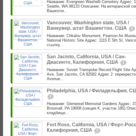
Название: Evergreen Washelli Cemetery Адрес: 1
Seattle, WA 98133 Описание: На ветеранской с
Вашелли...
Vancouver, Washington state, USA /
Ванкувер, штат Вашингтон, США
3
Название: Chkalov Monument, Pearson Air Museu
National Historic Site Адрес: 1115 E 5th St, Van
ссылку...
San Jacinto, California, USA / Сан-
Джасинто, Калифорния, США
3
Название: Soviet Transpolar Record Flight Site 
Ave, San Jacinto, CA 92582 Адрес 2: перекресто
Avenue...
Philadelphia, USA / Филадельфия, С
1
Название: Glenwood Memorial Gardens Адрес: 23
Broomall, PA 19008 (секция К, участок 185) Опис
кладбище...
Fort Ross, California, USA / Форт-Росс
Калифорния, США
3