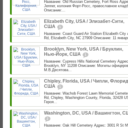
Название: Old Russian Cemetery, Fort Ross Адре
Jenner, колония Форт-Росс, православное клад
Описание:...
Elizabeth City, USA / Элизабет-Сити,
США
1
Название: Coast Guard Air Station Elizabeth City
Rd, Elizabeth City, NC 27909 Описание: 11 января 
Brooklyn, New York, USA / Бруклин,
Нью-Йорк, США
1
Название: Cypress Hills National Cemetery Адре
Brooklyn, NY 11208 Описание: Могилы офицеро
М.В.Десятова...
Chipley, Florida, USA / Чипли, Флорид
США
1
Название: Wachob Forest Lawn Memorial Cemeter
Rd, Chipley, Washington County, Florida, 32428
Героя...
Washington, DC, USA / Вашингтон, 
2
Название: Oak Hill Cemetery Адрес: 3001 R St 