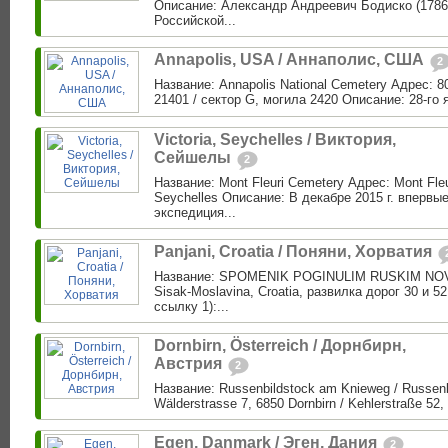
Описание: Александр Андреевич Бодиско (1786
Российской...
Annapolis, USA / Аннаполис, США
2
Название: Annapolis National Cemetery Адрес: 8
21401 / сектор G, могила 2420 Описание: 28-го я
Victoria, Seychelles / Виктория,
Сейшелы
2
Название: Mont Fleuri Cemetery Адрес: Mont Fleu
Seychelles Описание: В декабре 2015 г. впервые
экспедиция...
Panjani, Croatia / Поняни, Хорватия
Название: SPOMENIK POGINULIM RUSKIM NOVI
Sisak-Moslavina, Croatia, развилка дорог 30 и 5
ссылку 1):...
Dornbirn, Österreich / Дорнбирн,
Австрия
2
Название: Russenbildstock am Knieweg / Russen
Wälderstrasse 7, 6850 Dornbirn / Kehlerstraße 52, 
Egen, Danmark / Эген, Дания
2